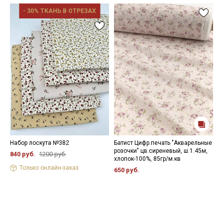
- 30% ТКАНЬ В ОТРЕЗАХ
Набор лоскута №382
Батист Цифр.печать "Акварельные
С
розочки" цв.сиреневый, ш.1.45м,
ш
840 руб.
1200 руб.
хлопок-100%, 85гр/м.кв
4
Только онлайн-заказ
650 руб.