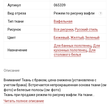
Артикул
065339
Вид отреза
Режем по рисунку вафли
?
Тип ткани
Вафельная
Рисунок
Все рисунки
,
Русский стиль
Цвет
Бежевый
,
Желтый
,
Зеленый
Для банных полотенец
,
Для
Назначение
кухонных полотенец
,
Для
столового белья
Описание
Внимание! Ткань с браком, цена снижена (установлена с
учетом брака). Встречается непрокрашенная основа ткани (см
фото) и белесые полосы (см. фото).
Секретная рассылка от Купава
Ткань при продаже режем по рисунку вафли. На ткани
присутствует легкое смещение рисунка, встречаются
Читать полное описание
Мы публикуем здесь дополнительные
вплетения утолщенной нити, точки-пятнышки
промокоды и скидки до 30% на узкие
непрокраса(см.фото). Ширина ткани ±2см. Дефекты вдоль