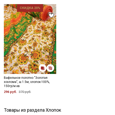
- сушить в расправленном, подвешенном состоянии;
- не рекомендуется гладить очень горячим утюгом.
СКИДКА 20%
Цветопередача может отличаться от оригинального цвета
ткани в зависимости от настроек вашего монитора.
Вафельное полотно "Золотая
хохлома", ш.1.5м, хлопок-100%,
150гр/м.кв
296 руб.
370 руб.
Товары из раздела Хлопок