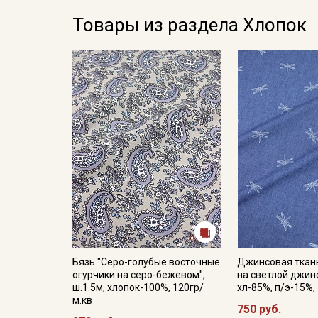
Товары из раздела Хлопок
Бязь "Серо-голубые восточные
Джинсовая ткань
огурчики на серо-бежевом",
на светлой джинс
ш.1.5м, хлопок-100%, 120гр/
хл-85%, п/э-15%,
м.кв
750 руб.