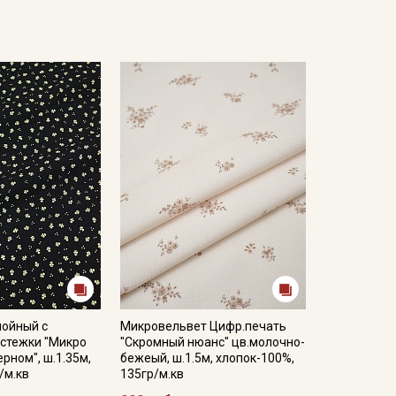
лойный с
Микровельвет Цифр.печать
 стежки "Микро
"Скромный нюанс" цв.молочно-
рном", ш.1.35м,
бежеый, ш.1.5м, хлопок-100%,
/м.кв
135гр/м.кв