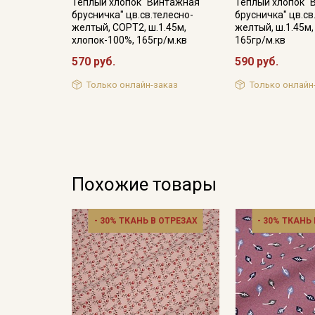
Теплый хлопок "Винтажная
Теплый хлопок 
брусничка" цв.св.телесно-
брусничка" цв.св
желтый, СОРТ2, ш.1.45м,
желтый, ш.1.45м,
хлопок-100%, 165гр/м.кв
165гр/м.кв
570 руб.
590 руб.
Только онлайн-заказ
Только онлайн
Похожие товары
- 30% ТКАНЬ В ОТРЕЗАХ
- 30% ТКАНЬ