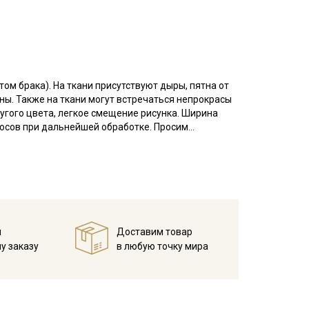
том брака). На ткани присутствуют дыры, пятна от
оны. Также на ткани могут встречаться непрокрасы
угого цвета, легкое смещение рисунка. Ширина
косов при дальнейшей обработке. Просим
есом, тактильно напоминает фланель, но имеет
нежная ткань, сохраняет тепло и дарит приятные
 ткань особенно приятной, но начес со временем
ошива взрослой и детской, домашнего текстиля.
справленном виде, при температуре не выше 40C,
й
Доставим товар
. Яркие расцветки рекомендуется сначала
у заказу
в любую точку мира
 изнанку)