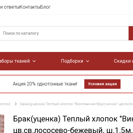
и ответы
Контакты
Блог
аборы тканей
Подборки
Скидки 
Акция 20% однотонные ткани!
Условия акции
лопок)
Брак(уценка) Теплый хлопок "Винтажная брусничка" цв.св.лосо
Брак(уценка) Теплый хлопок "Ви
цв.св.лососево-бежевый, ш.1.5м,