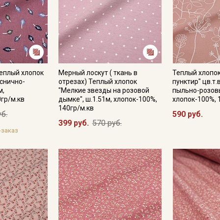
Подписаться
Ознакомлен(а) с
Политикой обработки персональных
данных
и даю
Согласие на обработку персональных
еплый хлопок
Мерный лоскут ( ткань в
Теплый хлопок
данных
уснично-
отрезах) Теплый хлопок
пунктир" цв.т
м,
"Мелкие звезды на розовой
пыльно-розовы
Даю
Согласие на получение рекламных и
0гр/м.кв
дымке", ш.1.51м, хлопок-100%,
хлопок-100%, 
информационных рассылок
140гр/м.кв
уб.
590 руб.
399 руб.
570 руб.
-заказ