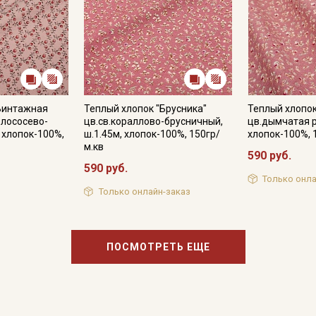
"Винтажная
Теплый хлопок "Брусника"
Теплый хлопок
.лососево-
цв.св.кораллово-брусничный,
цв.дымчатая р
 хлопок-100%,
ш.1.45м, хлопок-100%, 150гр/
хлопок-100%, 
м.кв
590 руб.
590 руб.
Только онла
Только онлайн-заказ
ПОСМОТРЕТЬ ЕЩЕ