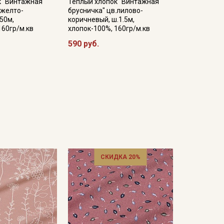
к "Винтажная
Теплый хлопок "Винтажная
.желто-
брусничка" цв.лилово-
.50м,
коричневый, ш.1.5м,
160гр/м.кв
хлопок-100%, 160гр/м.кв
590 руб.
СКИДКА 20%