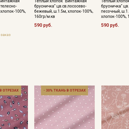
"Винтажная
Теплый хлопок "Винтажная
Теплый хлопо
.телесно-
брусничка" цв.св.лососево-
брусничка" цв
 хлопок-100%,
бежевый, ш.1.5м, хлопок-100%,
песочный, ш.1
160гр/м.кв
хлопок-100%, 
590 руб.
590 руб.
-заказ
Секретная рассылка от
Купава
 В ОТРЕЗАХ
- 30% ТКАНЬ В ОТРЕЗАХ
Мы публикуем здесь дополнительные
промокоды и скидки до 30% на узкие
категории тканей
Электронная почта