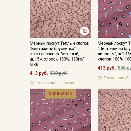
Мерный лоскут Теплый хлопок
Мерный лоскут Т
"Винтажная брусничка"
"Листочки на бр
цв.св.лососево-бежевый,
лиловом", ш.1.46
ш.1.5м, хлопок-100%, 160гр/
хлопок-100%, 16
м.кв
413 руб.
590 р
413 руб.
590 руб.
Только онлайн
Только онлайн-заказ
СКИДКА 20%