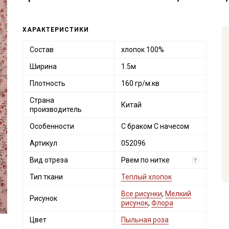
ХАРАКТЕРИСТИКИ
Состав
хлопок 100%
Ширина
1.5м
Плотность
160 гр/м.кв
Страна
Китай
производитель
Особенности
С браком С начесом
Артикул
052096
Вид отреза
Рвем по нитке
?
Тип ткани
Теплый хлопок
Все рисунки
,
Мелкий
Рисунок
рисунок
,
Флора
Цвет
Пыльная роза