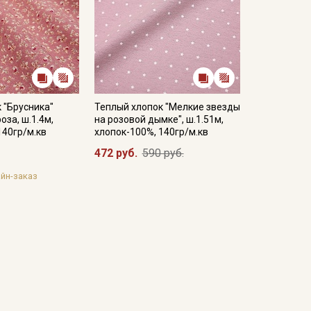
 "Брусника"
Теплый хлопок "Мелкие звезды
оза, ш.1.4м,
на розовой дымке", ш.1.51м,
140гр/м.кв
хлопок-100%, 140гр/м.кв
472 руб.
590 руб.
йн-заказ