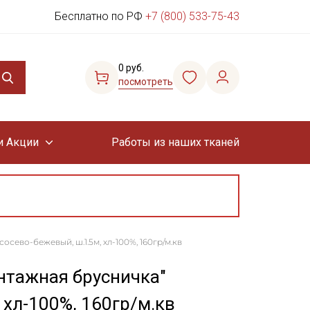
Бесплатно по РФ
+7 (800) 533-75-43
0 руб.
посмотреть
и Акции
Работы из наших тканей
сево-бежевый, ш.1.5м, хл-100%, 160гр/м.кв
нтажная брусничка"
 хл-100%, 160гр/м.кв