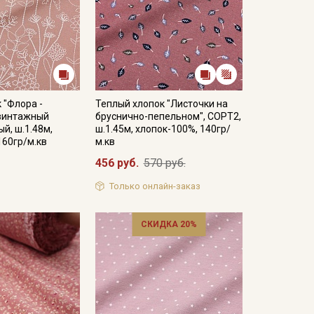
 "Флора -
Теплый хлопок "Листочки на
.винтажный
бруснично-пепельном", СОРТ2,
й, ш.1.48м,
ш.1.45м, хлопок-100%, 140гр/
160гр/м.кв
м.кв
456 руб.
570 руб.
Только онлайн-заказ
СКИДКА 20%