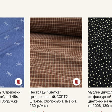
 "Стрекозки
Пестрядь "Клетка"
Муслин двухс
е", ш.1.45м,
цв.коричневый, СОРТ2,
эф.фактурной
 135гр/м.кв
ш.1.45м, хлопок-95%, п/э-5%,
цветочки на че
130гр/м.кв
хл-100%,130гр