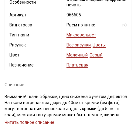
Особенности
печать
Артикул
066605
Вид отреза
Рвем по нитке
?
Тип ткани
Микровельвет
Рисунок
Все рисунки
,
Цветы
Цвет
Молочный
,
Серый
Назначение
Платьевая
Описание
Внимание! Ткань с браком, цена снижена с учетом дефектов.
На ткани встречаются дыры до 40см от кромки (см.фото),
могут встречаться непрокрасы вдоль кромки (до 5 см. от
края), местами тон у кромки может быть темнее, ширина
ткани ±2см. Просим учитывать это при заказе.
Читать полное описание
Микровельвет Диджитал – это материал, сочетающий в себе