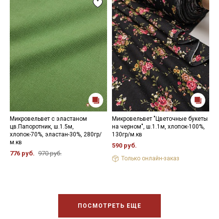
Микровельвет с эластаном
Микровельвет "Цветочные букеты
М
цв.Папоротник, ш.1.5м,
на черном", ш.1.1м, хлопок-100%,
ч
хлопок-70%, эластан-30%, 280гр/
130гр/м.кв
х
м.кв
590 руб.
5
776 руб.
970 руб.
Только онлайн-заказ
ПОСМОТРЕТЬ ЕЩЕ