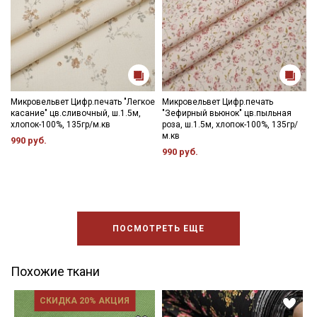
Микровельвет Цифр.печать "Легкое
Микровельвет Цифр.печать
касание" цв.сливочный, ш.1.5м,
"Зефирный вьюнок" цв.пыльная
хлопок-100%, 135гр/м.кв
роза, ш.1.5м, хлопок-100%, 135гр/
м.кв
990 руб.
990 руб.
ПОСМОТРЕТЬ ЕЩЕ
Похожие ткани
СКИДКА 20% АКЦИЯ