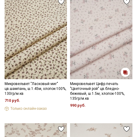
стирать отдельно от светлых тонов).
Уход:
- стирка до 30C в «деликатном режиме», отжим до 600
оборотов
- запрещены отбеливатели
- сушить в подвешенном хорошо расправленном состоянии,
не пересушивать
- гладить с осторожностью только изнаночной стороны.
Секретная рассылка от Купава
Цветопередача (тон) может отличаться от оригинального
цвета ткани в зависимости от настроек вашего монитора и в
Мы публикуем здесь дополнительные
зависимости от партии.
промокоды и скидки до 30% на узкие
категории тканей
Микровельвет "Ласковый миг"
Микровельвет Цифр.печать
цв.шампань, ш.1.45м, хлопок-100%,
"Цветочный рой" цв.бледно-
Электронная почта
130гр/м.кв
бежевый, ш.1.5м, хлопок-100%,
135гр/м.кв
710 руб.
990 руб.
Только онлайн-заказ
Подписаться