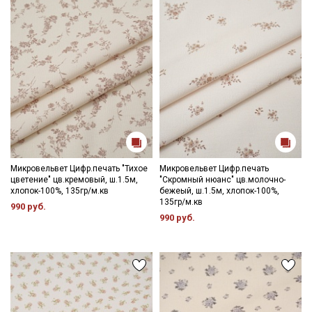
Ознакомлен(а) с
Политикой обработки персональных
данных
и даю
Согласие на обработку персональных
данных
Даю
Согласие на получение рекламных и
информационных рассылок
Микровельвет Цифр.печать "Тихое
Микровельвет Цифр.печать
цветение" цв.кремовый, ш.1.5м,
"Скромный нюанс" цв.молочно-
хлопок-100%, 135гр/м.кв
бежеый, ш.1.5м, хлопок-100%,
135гр/м.кв
990 руб.
990 руб.