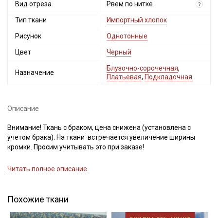
Мы публикуем здесь дополнительные
Вид отреза
Рвем по нитке
?
промокоды и скидки до 30% на узкие
Тип ткани
Импортный хлопок
категории тканей
Рисунок
Однотонные
Электронная почта
Цвет
Черный
Блузочно-сорочечная
,
Назначение
Платьевая
,
Подкладочная
Подписаться
Описание
Ознакомлен(а) с
Политикой обработки персональных
Внимание! Ткань с браком, цена снижена (установлена с
данных
и даю
Согласие на обработку персональных
учетом брака). На ткани встречается увеличение ширины
данных
кромки. Просим учитывать это при заказе!
Даю
Согласие на получение рекламных и
информационных рассылок
Импортный хлопок отлично подходит для пошива легкой
Читать полное описание
взрослой и детской одежды (платьев, блуз, рубашек,
сарафанов, юбок). Применяется в качестве подкладочной
ткани, в пэчворке, квилтинге, скрапбукинге, при пошиве
Похожие ткани
текстильных игрушек.
Благодаря мерсеризации устойчив к сминанию, не линяет, не