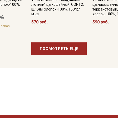
хлопок-100%,
лютики" цв.кофейный, СОРТ2,
цв.насыщенны
ш.1.4м, хлопок-100%, 150гр/
терракотовый,
м.кв
хлопок-100%, 
уб.
570 руб.
590 руб.
-заказ
ПОСМОТРЕТЬ ЕЩЕ