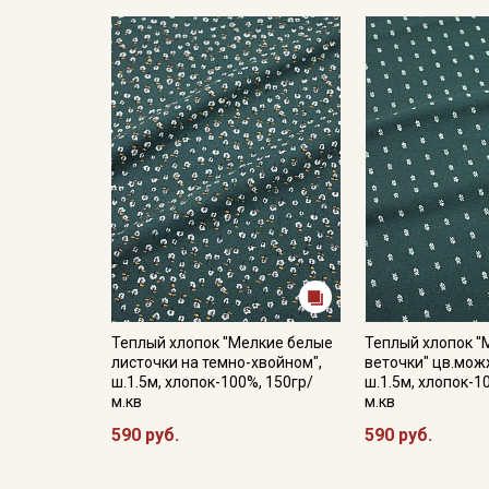
Теплый хлопок "Мелкие белые
Теплый хлопок "
листочки на темно-хвойном",
веточки" цв.мо
ш.1.5м, хлопок-100%, 150гр/
ш.1.5м, хлопок-1
м.кв
м.кв
590 руб.
590 руб.