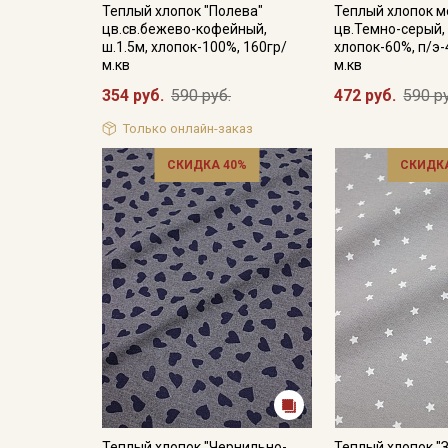
Теплый хлопок "Полева"
Теплый хлопок 
цв.св.бежево-кофейный,
цв.Темно-серый, 
ш.1.5м, хлопок-100%, 160гр/
хлопок-60%, п/э-
м.кв
м.кв
354 руб.
590 руб.
472 руб.
590 р
Только онлайн-заказ
СКИДКА 40%
СКИДКА
Теплый хлопок "Чернильно-
Теплый хлопок "