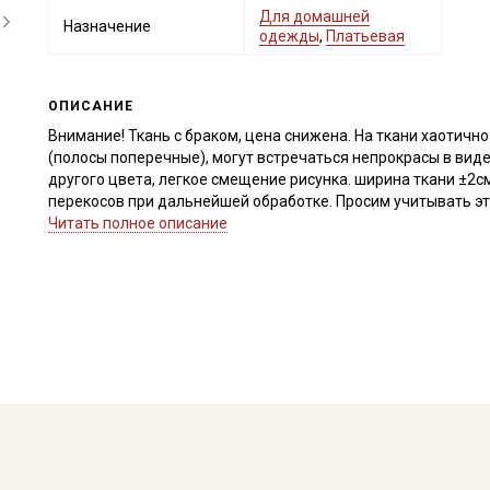
Для домашней
Назначение
одежды
,
Платьевая
ОПИСАНИЕ
Внимание! Ткань с браком, цена снижена. На ткани хаотичн
(полосы поперечные), могут встречаться непрокрасы в вид
другого цвета, легкое смещение рисунка. ширина ткани ±2с
перекосов при дальнейшей обработке. Просим учитывать это
Читать полное описание
Натуральная ткань из 100% хлопка с небольшим мягким нач
более современный внешний вид. Теплый хлопок - мягкая и 
ощущения уюта и комфорта при носке. Мягкий начес делает
имеет склонность к скатыванию. Прекрасно подходит для по
Дает усадку до 5-7% перед пошивом постирайте отрез в ра
высушите в 1 слой и прогладьте с осторожностью с изнанки
прополоскать до прозрачной воды.
Уход:
- стирка до 40C в деликатном режиме (вывернув изделие на
- запрещены отбеливатели
- сушить в подвешенном и расправленном состоянии