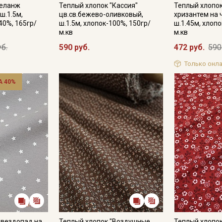
меланж
Теплый хлопок "Кассия"
Теплый хлопок
ш.1.5м,
цв.св.бежево-оливковый,
хризантем на 
40%, 165гр/
ш.1.5м, хлопок-100%, 150гр/
ш.1.45м, хлопо
м.кв
м.кв
уб.
590 руб.
472 руб.
590
Только онла
 40%
Звездопад на
Теплый хлопок "Воздушные
Теплый хлопок