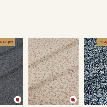
Подписаться
Ознакомлен(а) с
Политикой обработки персональных
данных
и даю
Согласие на обработку персональных
данных
Даю
Согласие на получение рекламных и
информационных рассылок
% АКЦИЯ
СКИ