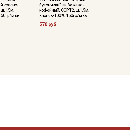
й красно-
бутончики" цв.бежево-
 ш.1.5м,
кофейный, СОРТ2, ш.1.5м,
150гр/м.кв
хлопок-100%, 150гр/м.кв
570 руб.