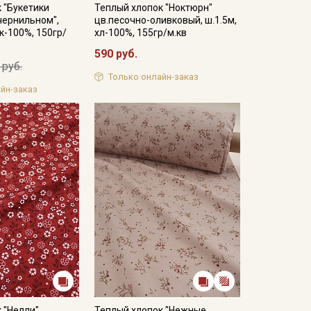
 "Букетики
Теплый хлопок "Ноктюрн"
чернильном",
цв.песочно-оливковый, ш.1.5м,
к-100%, 150гр/
хл-100%, 155гр/м.кв
590 руб.
 руб.
Только онлайн-заказ
йн-заказ
 "Нелли"
Теплый хлопок "Нежные