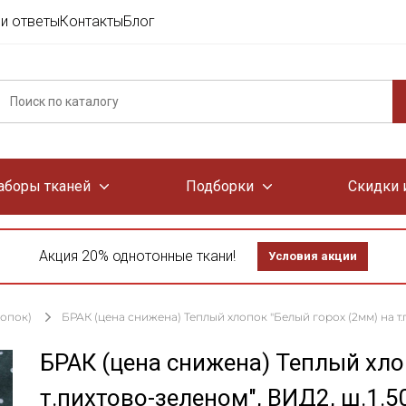
и ответы
Контакты
Блог
аборы тканей
Подборки
Скидки 
Акция 20% однотонные ткани!
Условия акции
лопок)
БРАК (цена снижена) Теплый хлопок "Белый горох (2мм) на т.п
БРАК (цена снижена) Теплый хло
т.пихтово-зеленом", ВИД2, ш.1.5