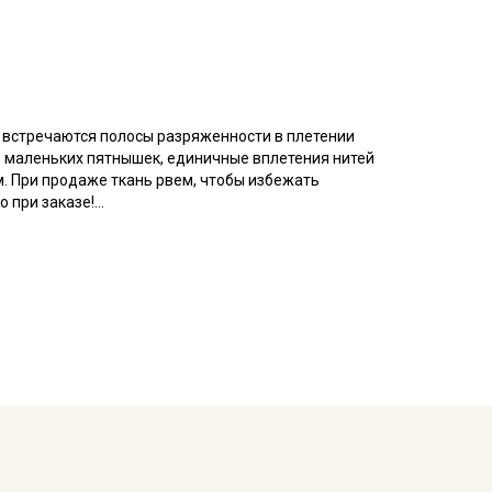
о встречаются полосы разряженности в плетении
е маленьких пятнышек, единичные вплетения нитей
м. При продаже ткань рвем, чтобы избежать
 при заказе!
есом, тактильно напоминает фланель, но имеет
нежная ткань, сохраняет тепло и дарит приятные
 ткань особенно приятной, но начес со временем
шива взрослой и детской, домашнего текстиля.
справленном виде, при температуре не выше 40C,
. Яркие расцветки рекомендуется сначала
 изнанку)