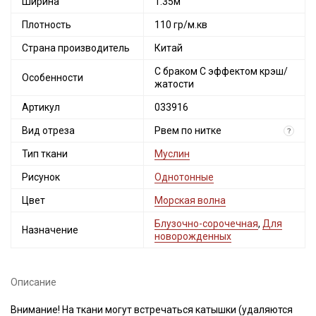
Ширина
1.35м
Плотность
110 гр/м.кв
Страна производитель
Китай
С браком С эффектом крэш/
Особенности
жатости
Артикул
033916
Вид отреза
Рвем по нитке
?
Тип ткани
Муслин
Рисунок
Однотонные
Цвет
Морская волна
Блузочно-сорочечная
,
Для
Назначение
новорожденных
Описание
Внимание! На ткани могут встречаться катышки (удаляются