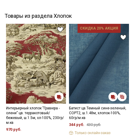
Товары из раздела Хлопок
СКИДКА 20% АКЦИЯ
Интерьерный хлопок "Гравюра -
Батист цв.Темный сине-зеленый,
Ф
олени" цв. терракотовый/
СОРТ2, ш.1.48м, хлопок-100%,
ш
бежевый, ш.1.5м, хл-100%, 230гр/
60гр/м.кв
2
м.кв
344 руб.
430 руб.
970 руб.
Только онлайн-заказ