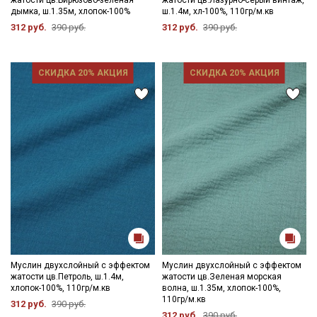
дымка, ш.1.35м, хлопок-100%
ш.1.4м, хл-100%, 110гр/м.кв
312 руб.
390 руб.
312 руб.
390 руб.
СКИДКА 20% АКЦИЯ
СКИДКА 20% АКЦИЯ
Муслин двухслойный с эффектом
Муслин двухслойный с эффектом
жатости цв.Петроль, ш.1.4м,
жатости цв.Зеленая морская
хлопок-100%, 110гр/м.кв
волна, ш.1.35м, хлопок-100%,
110гр/м.кв
312 руб.
390 руб.
312 руб.
390 руб.