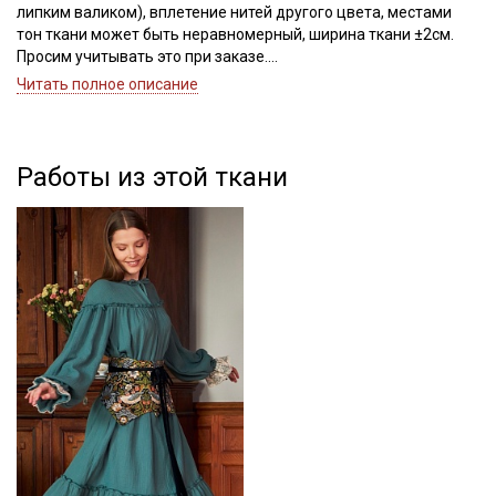
липким валиком), вплетение нитей другого цвета, местами
тон ткани может быть неравномерный, ширина ткани ±2см.
Просим учитывать это при заказе.
Читать полное описание
Муслин двухслойный с эффектом жатости - это натуральная
ткань из 100% хлопка мягкая, нежная и приятная для тела, с
объемной, рельефной фактурой и выраженным эффектом
волнистой жатости. Состоит из двух слоев тончайшего
Работы из этой ткани
муслина с редким переплетением, слои внутри прошиты
тонкой нитью, благодаря двухслойности, практически не
просвечивает. При всей легкости и воздушности ткань
достаточно прочная и износостойкая, но стоит учитывать, что
из-за рыхлого переплетения, на швах при сильной нагрузке
склонна к расхождению нитей, поэтому рекомендуется
выбирать модели свободного кроя.
Муслин отлично подходит для пошива взрослой и детской
одежды, домашнего текстиля, прекрасно смотрится в
сочетании с сатином, вафельным полотном, фактурным
хлопком.
Ткань дает усадку до 5% перед пошивом постирайте отрез
при температуре дальнейших стирок, не выше 40C
Уход: