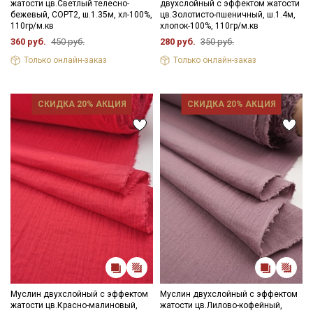
жатости цв.Светлый телесно-
двухслойный с эффектом жатости
бежевый, СОРТ2, ш.1.35м, хл-100%,
цв.Золотисто-пшеничный, ш.1.4м,
110гр/м.кв
хлопок-100%, 110гр/м.кв
360 руб.
450 руб.
280 руб.
350 руб.
Только онлайн-заказ
Только онлайн-заказ
СКИДКА 20% АКЦИЯ
СКИДКА 20% АКЦИЯ
Муслин двухслойный с эффектом
Муслин двухслойный с эффектом
жатости цв.Красно-малиновый,
жатости цв.Лилово-кофейный,