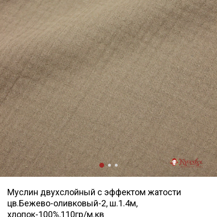
Муслин двухслойный с эффектом жатости
цв.Бежево-оливковый-2, ш.1.4м,
хлопок-100%,110гр/м.кв