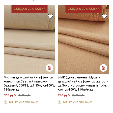
СКИДКА 20% АКЦИЯ
СКИДКА 20% АКЦИЯ
Муслин двухслойный с эффектом
БРАК (цена снижена) Муслин
жатости цв.Светлый телесно-
двухслойный с эффектом жатости
бежевый, СОРТ2, ш.1.35м, хл-100%,
цв.Золотисто-пшеничный, ш.1.4м,
110гр/м.кв
хлопок-100%, 110гр/м.кв
360 руб.
450 руб.
280 руб.
350 руб.
Только онлайн-заказ
Только онлайн-заказ