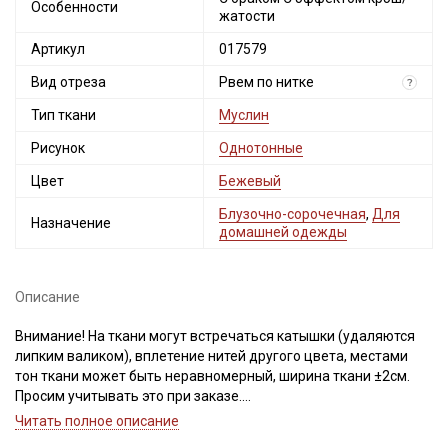
Особенности
жатости
Артикул
017579
Вид отреза
Рвем по нитке
?
Тип ткани
Муслин
Рисунок
Однотонные
Цвет
Бежевый
Блузочно-сорочечная
,
Для
Назначение
домашней одежды
Описание
Внимание! На ткани могут встречаться катышки (удаляются
липким валиком), вплетение нитей другого цвета, местами
тон ткани может быть неравномерный, ширина ткани ±2см.
Просим учитывать это при заказе.
Читать полное описание
Муслин двухслойный с эффектом жатости - это натуральная