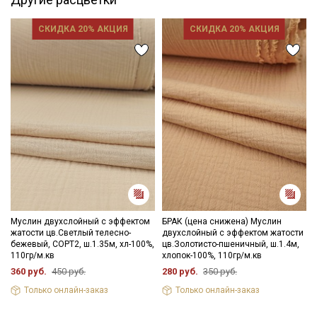
Цветопередача (тон) может отличаться от оригинального
цвета ткани в зависимости от настроек вашего монитора и в
зависимости от партии.
СКИДКА 20% АКЦИЯ
СКИДКА 20% АКЦИЯ
Муслин двухслойный с эффектом
БРАК (цена снижена) Муслин
жатости цв.Светлый телесно-
двухслойный с эффектом жатости
бежевый, СОРТ2, ш.1.35м, хл-100%,
цв.Золотисто-пшеничный, ш.1.4м,
110гр/м.кв
хлопок-100%, 110гр/м.кв
360 руб.
450 руб.
280 руб.
350 руб.
Только онлайн-заказ
Только онлайн-заказ