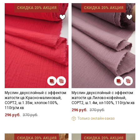
СКИДКА 20% АКЦИЯ
СКИДКА 20% АКЦИЯ
Муслин двухслойный с эффектом
Муслин двухслойный с эффектом
жатости цв.Красно-малиновый,
жатости цв.Лилово-кофейный,
СОРТ2, ш.1.35м, хлопок-100%,
СОРТ2, ш.1.4м, хл-100%, 110гр/м.кв
110гр/м.кв
296 руб.
370 руб.
296 руб.
370 руб.
Только онлайн-заказ
СКИДКА 20% АКЦИЯ
СКИДКА 20% АКЦИЯ