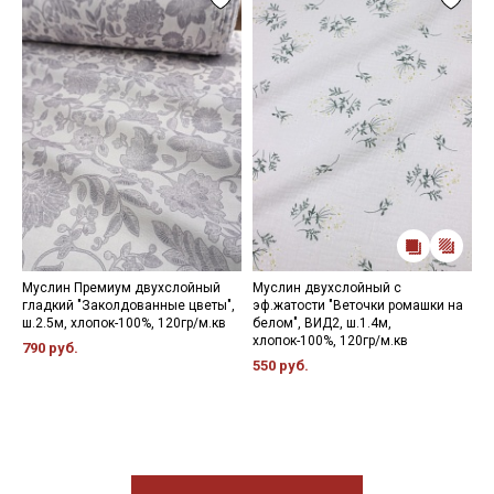
Муслин Премиум двухслойный
Муслин двухслойный с
М
гладкий "Заколдованные цветы",
эф.жатости "Веточки ромашки на
э
ш.2.5м, хлопок-100%, 120гр/м.кв
белом", ВИД2, ш.1.4м,
с
хлопок-100%, 120гр/м.кв
х
790 руб.
550 руб.
3