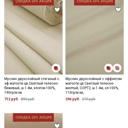
СКИДКА 20% АКЦИЯ
СКИДКА 20% АКЦИЯ
Муслин двухслойный стеганый с
Муслин двухслойный с эффектом
эф.жатости цв.Светлый телесно-
жатости цв.Светлый телесно-
бежевый, ш.1.4м, хлопок-100%,
желтый, СОРТ2, ш.1.4м, хл-100%,
190гр/м.кв
110гр/м.кв,
712 руб.
890 руб.
296 руб.
370 руб.
СКИДКА 20% АКЦИЯ