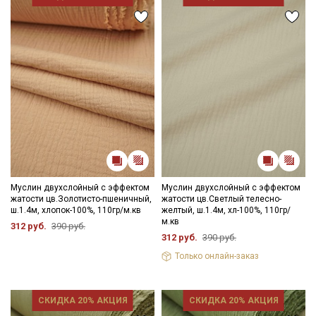
Муслин двухслойный с эффектом
Муслин двухслойный с эффектом
жатости цв.Золотисто-пшеничный,
жатости цв.Светлый телесно-
ш.1.4м, хлопок-100%, 110гр/м.кв
желтый, ш.1.4м, хл-100%, 110гр/
м.кв
312 руб.
390 руб.
312 руб.
390 руб.
Только онлайн-заказ
Секретная рассылка от Купава
СКИДКА 20% АКЦИЯ
СКИДКА 20% АКЦИЯ