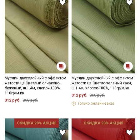
Мы публикуем здесь дополнительные
промокоды и скидки до 30% на узкие
категории тканей
Электронная почта
Подписаться
Муслин двухслойный с эффектом
Муслин двухслойный с эффектом
Ознакомлен(а) с
Политикой обработки персональных
жатости цв.Светлый оливково-
жатости цв.Светло-зеленый хаки,
данных
и даю
Согласие на обработку персональных
бежевый, ш.1.4м, хлопок-100%,
ш.1.4м, хлопок-100%, 110гр/м.кв
данных
110гр/м.кв
312 руб.
390 руб.
312 руб.
390 руб.
Даю
Согласие на получение рекламных и
Только онлайн-заказ
информационных рассылок
СКИДКА 20% АКЦИЯ
СКИДКА 20% АКЦИЯ