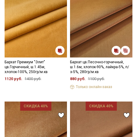
Бархат Премиум "Элит"
Бархат цв.Песочно-горчичный,
цв.Горчичный, ш.1.45м,
ш.1.6м, хлопок-90%, лайкра-5%, п/
хлопок-100%, 250гр/м.кв
э-5%, 280гр/м.кв
1120 руб.
1400 руб.
880 руб.
1100 руб.
Только онлайн-заказ
СКИДКА 40%
СКИДКА 40%