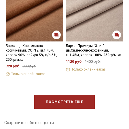
Бархат цв.Карамельно-
Бархат Премиум "Элит"
М
коричневый, СОРТ2, ш.1.45м,
цв.Св.песочно-кофейный,
б
хлопок-90%, лайкра-5%, п/э-5%,
ш.1.45м, хлопок-100%, 250гр/м.кв
ш
250гр/м.кв
п
1120 руб.
1400 руб.
720 руб.
900 руб.
6
Только онлайн-заказ
Только онлайн-заказ
ПОСМОТРЕТЬ ЕЩЕ
Сохраните себе в соцсети