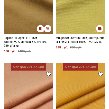
данных
Даю
Согласие на получение рекламных и
информационных рассылок
Бархат цв.Орех, ш.1.45м,
Микровельвет цв.Бледная горчица,
хлопок-90%, лайкра-5%, п/э-5%,
ш.1.45м, хлопок-100%, 190гр/м.кв
280гр/м.кв
688 руб.
860 руб.
660 руб.
1100 руб.
СКИДКА 20% АКЦИЯ
СКИДКА 20% АКЦИЯ