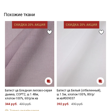
Похожие ткани
СКИДКА 20% АКЦИЯ
СКИДКА 20% АКЦИЯ
Батист цв.Бледная лилово-серая
Батист цв.Белый (отбеленный),
Б
дымка, СОРТ2, ш.1.48м,
ш.1.5м, хлопок-100%, 80гр/
ш
хлопок-100%, 60гр/м.кв
м.кв#009037
3
344 руб.
430 руб.
392 руб.
490 руб.
Только онлайн-заказ