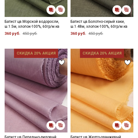
Подписаться
Батист цв.Морской водоросли,
Батист цв.Болотно-серый хаки,
Ознакомлен(а) с
Политикой обработки персональных
ш.1.5м, хлопок-100%, 60гр/м.кв
ш.1.48м, хлопок-100%, 60гр/м.кв
данных
и даю
Согласие на обработку персональных
360 руб.
450 руб.
360 руб.
450 руб.
данных
Даю
Согласие на получение рекламных и
информационных рассылок
СКИДКА 20% АКЦИЯ
СКИДКА 20% АКЦИЯ
Батист цв.Пепельно-лиловый,
Батист цв.Желто-оранжевый,