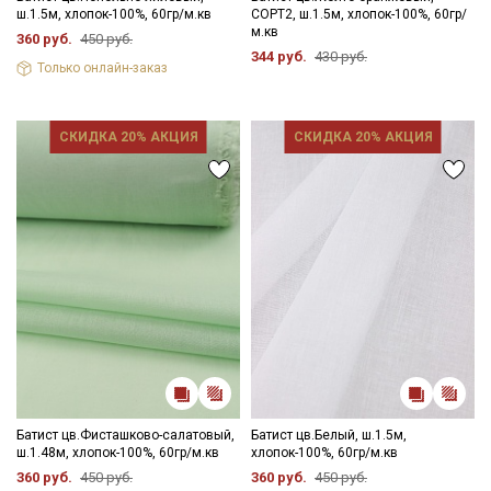
ш.1.5м, хлопок-100%, 60гр/м.кв
СОРТ2, ш.1.5м, хлопок-100%, 60гр/
м.кв
360 руб.
450 руб.
344 руб.
430 руб.
Только онлайн-заказ
СКИДКА 20% АКЦИЯ
СКИДКА 20% АКЦИЯ
Батист цв.Фисташково-салатовый,
Батист цв.Белый, ш.1.5м,
ш.1.48м, хлопок-100%, 60гр/м.кв
хлопок-100%, 60гр/м.кв
360 руб.
450 руб.
360 руб.
450 руб.