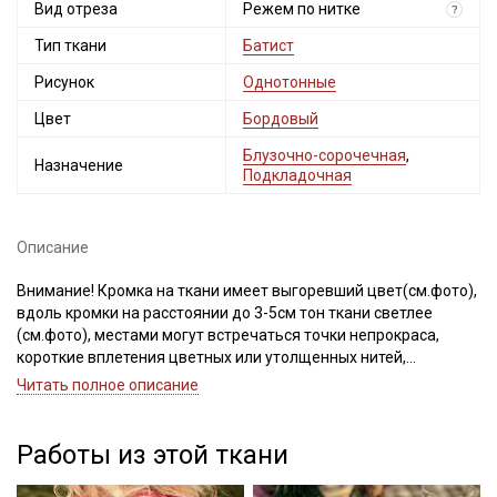
Вид отреза
Режем по нитке
?
Тип ткани
Батист
Рисунок
Однотонные
Цвет
Бордовый
Блузочно-сорочечная
,
Назначение
Подкладочная
Описание
Внимание! Кромка на ткани имеет выгоревший цвет(см.фото),
вдоль кромки на расстоянии до 3-5см тон ткани светлее
(см.фото), местами могут встречаться точки непрокраса,
короткие вплетения цветных или утолщенных нитей,
маленькие катышки, местами ткань может быть мятая
Читать полное описание
(разглаживается после декатировки). Ткань режем по нитке.
Дефекты вдоль кромки на расстоянии до 5см от края браком
не являются. Ширина ткани ±2см. Просим учитывать это при
Работы из этой ткани
заказе!