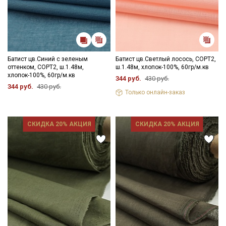
Батист цв.Синий с зеленым
Батист цв.Светлый лосось, СОРТ2,
оттенком, СОРТ2, ш.1.48м,
ш.1.48м, хлопок-100%, 60гр/м.кв
хлопок-100%, 60гр/м.кв
344 руб.
430 руб.
344 руб.
430 руб.
Только онлайн-заказ
Секретная рассылка от Купава
СКИДКА 20% АКЦИЯ
СКИДКА 20% АКЦИЯ
Мы публикуем здесь дополнительные
промокоды и скидки до 30% на узкие
категории тканей
Электронная почта