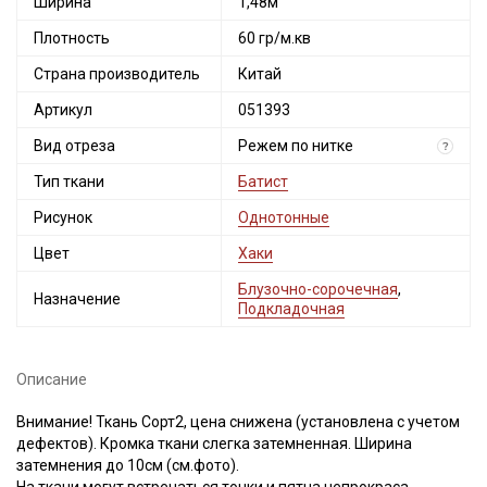
Ширина
1,48м
Плотность
60 гр/м.кв
Страна производитель
Китай
Артикул
051393
Вид отреза
Режем по нитке
?
Тип ткани
Батист
Рисунок
Однотонные
Цвет
Хаки
Блузочно-сорочечная
,
Назначение
Подкладочная
Описание
Внимание! Ткань Сорт2, цена снижена (установлена с учетом
дефектов). Кромка ткани слегка затемненная. Ширина
затемнения до 10см (см.фото).