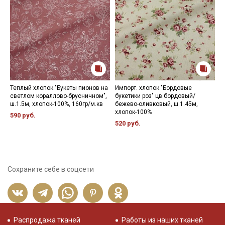
Теплый хлопок "Букеты пионов на
Импорт. хлопок "Бордовые
П
светлом кораллово-брусничном",
букетики роз" цв.бордовый/
"
ш.1.5м, хлопок-100%, 160гр/м.кв
бежево-оливковый, ш.1.45м,
х
хлопок-100%
590 руб.
8
520 руб.
Сохраните себе в соцсети
Распродажа тканей
Работы из наших тканей