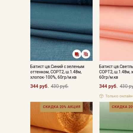
Батист цв.Синий с зеленым
Батист цв.Светл
оттенком, СОРТ2, ш.1.48м,
СОРТ2, ш.1.48м, 
хлопок-100%, 60гр/м.кв
60гр/м.кв
344 руб.
430 руб.
344 руб.
430 р
Только онлайн
СКИДКА 20% АКЦИЯ
СКИДКА 20