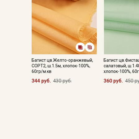
Батист цв.Желто-оранжевый,
Батист цв.Фиста
СОРТ2, ш.1.5м, хлопок-100%,
салатовый, ш.1.4
60гр/м.кв
хлопок-100%, 60г
344 руб.
430 руб.
360 руб.
450 р