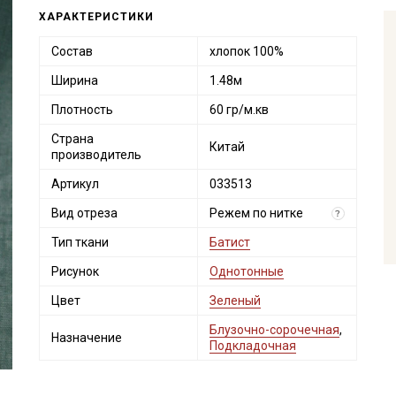
ХАРАКТЕРИСТИКИ
Состав
хлопок 100%
Ширина
1.48м
Плотность
60 гр/м.кв
Страна
Китай
производитель
Артикул
033513
Вид отреза
Режем по нитке
?
Тип ткани
Батист
Рисунок
Однотонные
Цвет
Зеленый
Блузочно-сорочечная
,
Назначение
Подкладочная