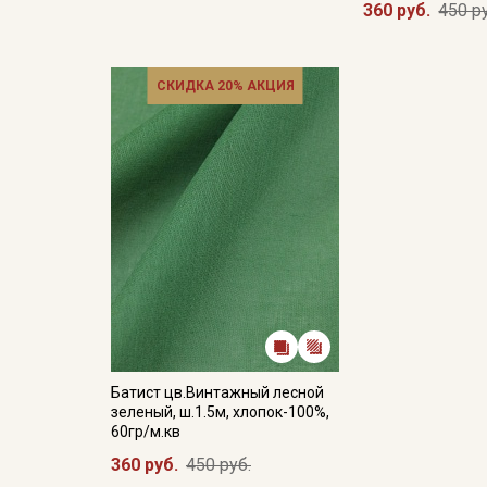
360 руб.
450 р
СКИДКА 20% АКЦИЯ
Батист цв.Винтажный лесной
зеленый, ш.1.5м, хлопок-100%,
60гр/м.кв
360 руб.
450 руб.