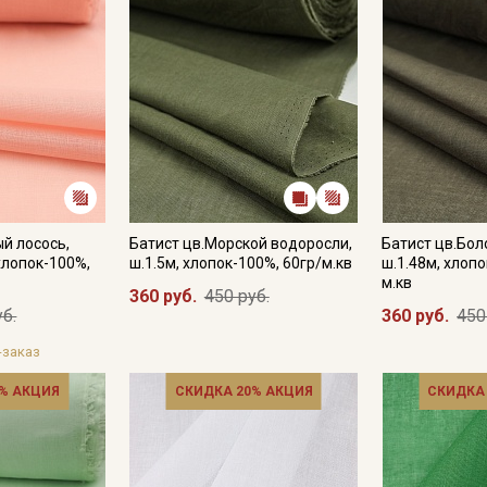
монитора и в зависимости от партии."
ый лосось,
Батист цв.Морской водоросли,
Батист цв.Бол
хлопок-100%,
ш.1.5м, хлопок-100%, 60гр/м.кв
ш.1.48м, хлопо
м.кв
360 руб.
450 руб.
уб.
360 руб.
450
-заказ
% АКЦИЯ
СКИДКА 20% АКЦИЯ
СКИДКА