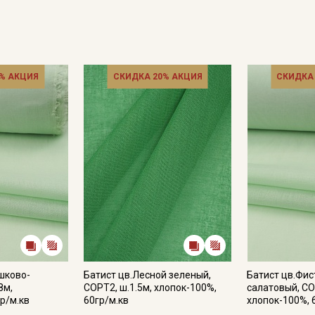
Подписаться
% АКЦИЯ
СКИДКА 20% АКЦИЯ
СКИДКА
Ознакомлен(а) с
Политикой обработки персональных
данных
и даю
Согласие на обработку персональных
данных
Даю
Согласие на получение рекламных и
информационных рассылок
шково-
Батист цв.Лесной зеленый,
Батист цв.Фи
8м,
СОРТ2, ш.1.5м, хлопок-100%,
салатовый, СО
р/м.кв
60гр/м.кв
хлопок-100%, 