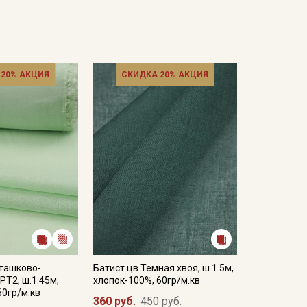
 20% АКЦИЯ
СКИДКА 20% АКЦИЯ
сташково-
Батист цв.Темная хвоя, ш.1.5м,
РТ2, ш.1.45м,
хлопок-100%, 60гр/м.кв
60гр/м.кв
360 руб.
450 руб.