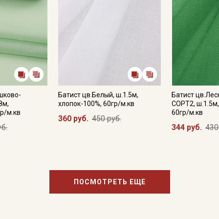
шково-
Батист цв.Белый, ш.1.5м,
Батист цв.Лес
8м,
хлопок-100%, 60гр/м.кв
СОРТ2, ш.1.5м
р/м.кв
60гр/м.кв
Секретная рассылка от
360 руб.
450 руб.
уб.
344 руб.
430
Купава
Мы публикуем здесь дополнительные
промокоды и скидки до 30% на узкие
ПОСМОТРЕТЬ ЕЩЕ
категории тканей
Электронная почта