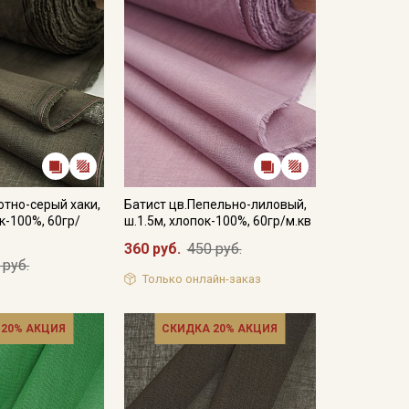
отно-серый хаки,
Батист цв.Пепельно-лиловый,
к-100%, 60гр/
ш.1.5м, хлопок-100%, 60гр/м.кв
360 руб.
450 руб.
 руб.
Только онлайн-заказ
 20% АКЦИЯ
СКИДКА 20% АКЦИЯ