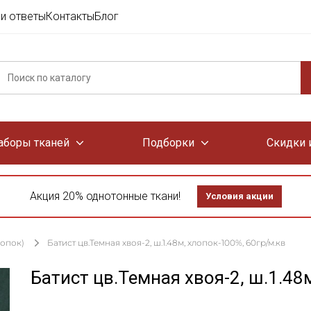
и ответы
Контакты
Блог
аборы тканей
Подборки
Скидки 
Акция 20% однотонные ткани!
Условия акции
лопок)
Батист цв.Темная хвоя-2, ш.1.48м, хлопок-100%, 60гр/м.кв
Батист цв.Темная хвоя-2, ш.1.48