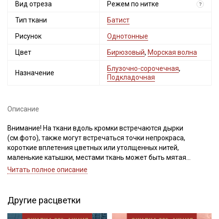
Вид отреза
Режем по нитке
?
Тип ткани
Батист
Рисунок
Однотонные
Цвет
Бирюзовый
,
Морская волна
Блузочно-сорочечная
,
Назначение
Подкладочная
Описание
Внимание! На ткани вдоль кромки встречаются дырки
(см.фото), также могут встречаться точки непрокраса,
короткие вплетения цветных или утолщенных нитей,
маленькие катышки, местами ткань может быть мятая
(разглаживается после декатировки). Ткань режем по нитке.
Читать полное описание
Батист – это легкий, дышащий, экологически чистый,
необычайно тонкий, гладкий, полупрозрачный материал с
Другие расцветки
мягким блеском. Вырабатывается из тончайших крученых
нитей хлопка и несмотря на видимую хрупкость, достаточно