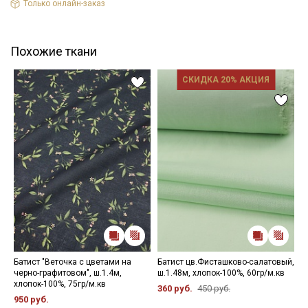
Только онлайн-заказ
Похожие ткани
СКИДКА 20% АКЦИЯ
Батист "Веточка с цветами на
Батист цв.Фисташково-салатовый,
Б
черно-графитовом", ш.1.4м,
ш.1.48м, хлопок-100%, 60гр/м.кв
о
хлопок-100%, 75гр/м.кв
6
360 руб.
450 руб.
950 руб.
3