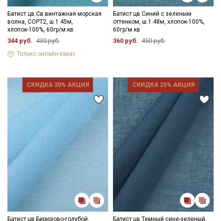
Батист цв.Св.винтажная морская
Батист цв.Синий с зеленым
волна, СОРТ2, ш.1.45м,
оттенком, ш.1.48м, хлопок-100%,
хлопок-100%, 60гр/м.кв
60гр/м.кв
344 руб.
430 руб.
360 руб.
450 руб.
Только онлайн-заказ
СКИДКА 20% АКЦИЯ
СКИДКА 20% АКЦИЯ
Батист цв.Бирюзово-голубой,
Батист цв.Темный сине-зеленый,