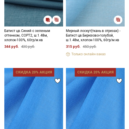
Батист цв.Синий с зеленым
Мерный лоскут(ткань в отрезах) -
оттенком, СОРТ2, ш.1.48м,
Батист цв.Бирюзово-голубой,
хлопок-100%, 60гр/м.кв
ш.1.48м, хлопок-100%, 60гр/м.кв
344 руб.
430 руб.
315 руб.
450 руб.
Только онлайн-заказ
СКИДКА 20% АКЦИЯ
СКИДКА 20% АКЦИЯ