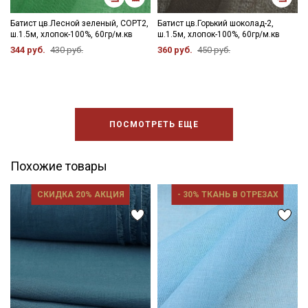
Батист цв.Лесной зеленый, СОРТ2,
Батист цв.Горький шоколад-2,
Подписаться
ш.1.5м, хлопок-100%, 60гр/м.кв
ш.1.5м, хлопок-100%, 60гр/м.кв
344 руб.
430 руб.
360 руб.
450 руб.
Ознакомлен(а) с
Политикой обработки персональных
данных
и даю
Согласие на обработку персональных
данных
Даю
Согласие на получение рекламных и
информационных рассылок
ПОСМОТРЕТЬ ЕЩЕ
Похожие товары
СКИДКА 20% АКЦИЯ
- 30% ТКАНЬ В ОТРЕЗАХ