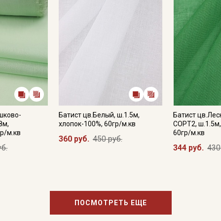
Секретная рассылка от
шково-
Батист цв.Белый, ш.1.5м,
Батист цв.Лес
8м,
хлопок-100%, 60гр/м.кв
СОРТ2, ш.1.5м
р/м.кв
60гр/м.кв
Купава
360 руб.
450 руб.
уб.
344 руб.
430
Мы публикуем здесь дополнительные
промокоды и скидки до 30% на узкие
категории тканей
ПОСМОТРЕТЬ ЕЩЕ
Электронная почта