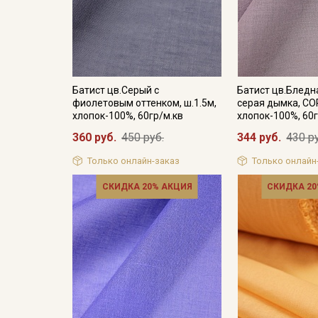
Батист цв.Серый с
Батист цв.Бледн
фиолетовым оттенком, ш.1.5м,
серая дымка, СОР
хлопок-100%, 60гр/м.кв
хлопок-100%, 60г
360 руб.
450 руб.
344 руб.
430 р
Только онлайн-заказ
Только онлайн
СКИДКА 20% АКЦИЯ
СКИДКА 20