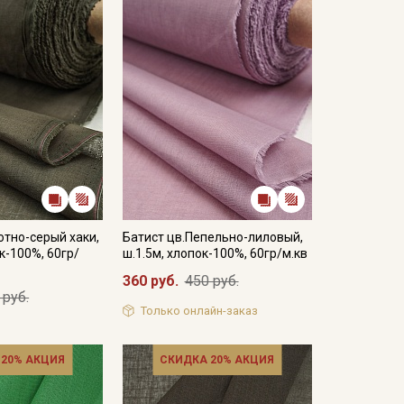
ета ткани в зависимости от настроек вашего
отно-серый хаки,
Батист цв.Пепельно-лиловый,
к-100%, 60гр/
ш.1.5м, хлопок-100%, 60гр/м.кв
360 руб.
450 руб.
 руб.
Только онлайн-заказ
 20% АКЦИЯ
СКИДКА 20% АКЦИЯ