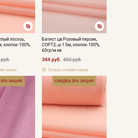
тлый лосось,
Батист цв.Розовый персик,
м, хлопок-100%,
СОРТ2, ш.1.5м, хлопок-100%,
60гр/м.кв
 руб.
344 руб.
430 руб.
йн-заказ
Только онлайн-заказ
 20% АКЦИЯ
СКИДКА 20% АКЦИЯ