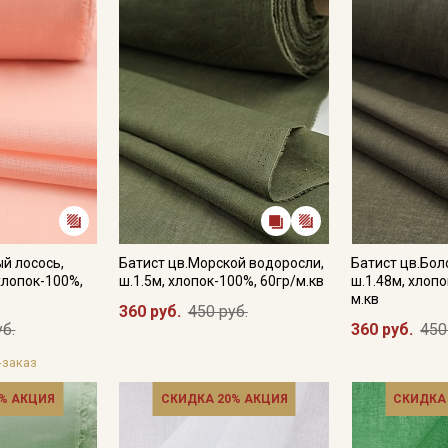
Цветопередача (тон) может отличаться от оригинального цв
монитора и в зависимости от партии."
ый лосось,
Батист цв.Морской водоросли,
Батист цв.Бол
хлопок-100%,
ш.1.5м, хлопок-100%, 60гр/м.кв
ш.1.48м, хлопо
м.кв
360 руб.
450 руб.
уб.
360 руб.
450
-заказ
% АКЦИЯ
СКИДКА 20% АКЦИЯ
СКИДКА