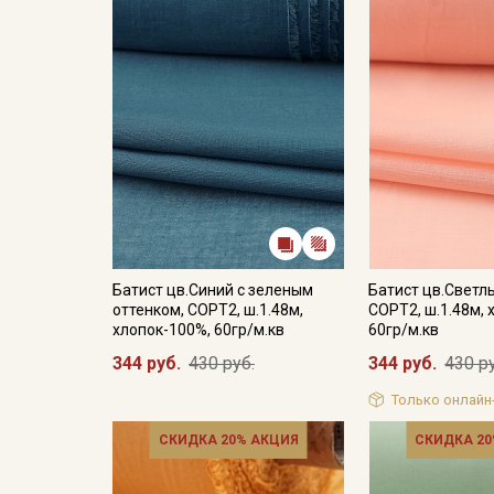
Батист цв.Синий с зеленым
Батист цв.Светл
оттенком, СОРТ2, ш.1.48м,
СОРТ2, ш.1.48м, 
хлопок-100%, 60гр/м.кв
60гр/м.кв
344 руб.
430 руб.
344 руб.
430 р
Только онлайн
СКИДКА 20% АКЦИЯ
СКИДКА 20