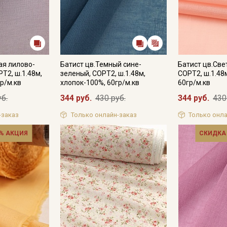
ая лилово-
Батист цв.Темный сине-
Батист цв.Све
Т2, ш.1.48м,
зеленый, СОРТ2, ш.1.48м,
СОРТ2, ш.1.48
р/м.кв
хлопок-100%, 60гр/м.кв
60гр/м.кв
уб.
344 руб.
430 руб.
344 руб.
430
-заказ
Только онлайн-заказ
Только онла
% АКЦИЯ
СКИДКА