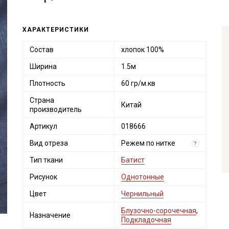
ХАРАКТЕРИСТИКИ
Состав
хлопок 100%
Ширина
1.5м
Плотность
60 гр/м.кв
Страна
Китай
производитель
Артикул
018666
Вид отреза
Режем по нитке
?
Тип ткани
Батист
Рисунок
Однотонные
Цвет
Чернильный
Блузочно-сорочечная
,
Назначение
Подкладочная