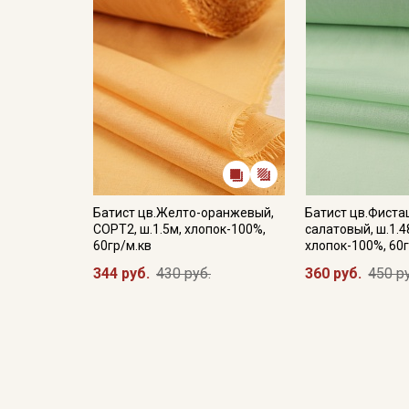
Батист цв.Желто-оранжевый,
Батист цв.Фиста
СОРТ2, ш.1.5м, хлопок-100%,
салатовый, ш.1.4
60гр/м.кв
хлопок-100%, 60г
344 руб.
430 руб.
360 руб.
450 р