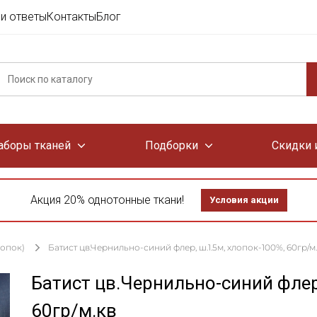
и ответы
Контакты
Блог
аборы тканей
Подборки
Скидки 
Акция 20% однотонные ткани!
Условия акции
лопок)
Батист цв.Чернильно-синий флер, ш.1.5м, хлопок-100%, 60гр/м
Батист цв.Чернильно-синий флер
60гр/м.кв