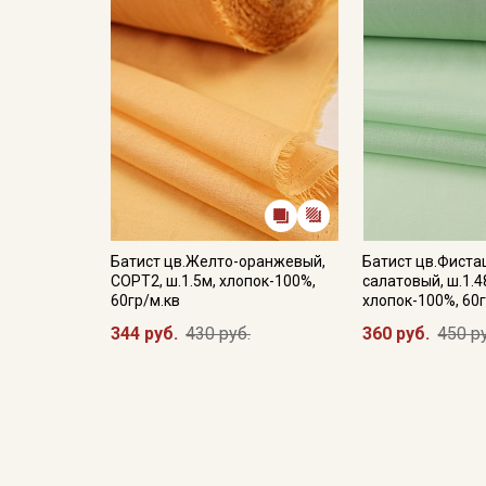
Батист цв.Желто-оранжевый,
Батист цв.Фиста
СОРТ2, ш.1.5м, хлопок-100%,
салатовый, ш.1.4
60гр/м.кв
хлопок-100%, 60г
344 руб.
430 руб.
360 руб.
450 р