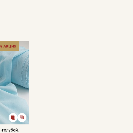
% АКЦИЯ
-голубой,