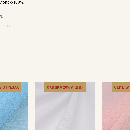
хлопок-100%,
уб.
-заказ
 В ОТРЕЗАХ
СКИДКА 20% АКЦИЯ
СКИДКА