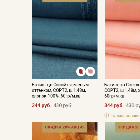
Батист цв.Синий с зеленым
Батист цв.Светл
оттенком, СОРТ2, ш.1.48м,
СОРТ2, ш.1.48м, 
хлопок-100%, 60гр/м.кв
60гр/м.кв
344 руб.
430 руб.
344 руб.
430 р
Только онлайн
СКИДКА 20% АКЦИЯ
СКИДКА 20