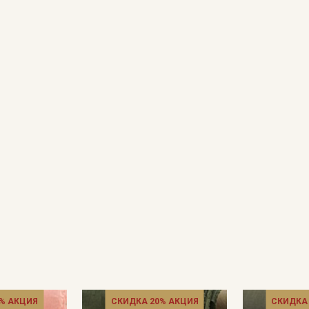
- запрещены отбеливатели для цветных расцветок;
- сушить в подвешенном и расправленном состоянии, в зате
- гладить с изнаночной стороны, на мягкой поверхности.
Цветопередача (тон) может отличаться от оригинального цв
монитора и в зависимости от партии.
% АКЦИЯ
СКИДКА 20% АКЦИЯ
СКИДКА