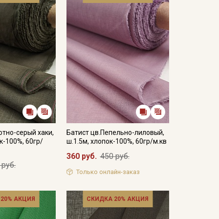
отно-серый хаки,
Батист цв.Пепельно-лиловый,
к-100%, 60гр/
ш.1.5м, хлопок-100%, 60гр/м.кв
360 руб.
450 руб.
 руб.
Только онлайн-заказ
 20% АКЦИЯ
СКИДКА 20% АКЦИЯ