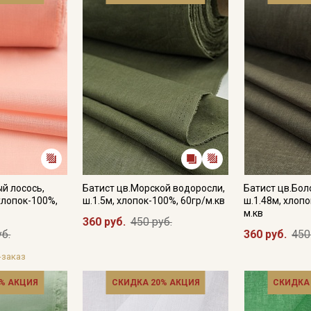
Секретная рассылка от
ый лосось,
Батист цв.Морской водоросли,
Батист цв.Бол
Купава
хлопок-100%,
ш.1.5м, хлопок-100%, 60гр/м.кв
ш.1.48м, хлопо
м.кв
360 руб.
450 руб.
Мы публикуем здесь дополнительные
уб.
360 руб.
450
промокоды и скидки до 30% на узкие
-заказ
категории тканей
% АКЦИЯ
СКИДКА 20% АКЦИЯ
СКИДКА
Электронная почта