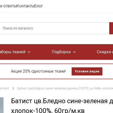
и ответы
Контакты
Блог
аборы тканей
Подборки
Скидки 
Акция 20% однотонные ткани!
Условия акции
лопок)
Батист цв.Бледно сине-зеленая дымка, СОРТ2, ш.1.48м, хлопок
Батист цв.Бледно сине-зеленая 
хлопок-100%, 60гр/м.кв