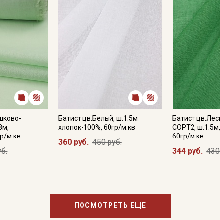
Подписаться
Ознакомлен(а) с
Политикой обработки персональных
данных
и даю
Согласие на обработку персональных
данных
Даю
Согласие на получение рекламных и
информационных рассылок
шково-
Батист цв.Белый, ш.1.5м,
Батист цв.Лес
8м,
хлопок-100%, 60гр/м.кв
СОРТ2, ш.1.5м
р/м.кв
60гр/м.кв
360 руб.
450 руб.
уб.
344 руб.
430
ПОСМОТРЕТЬ ЕЩЕ