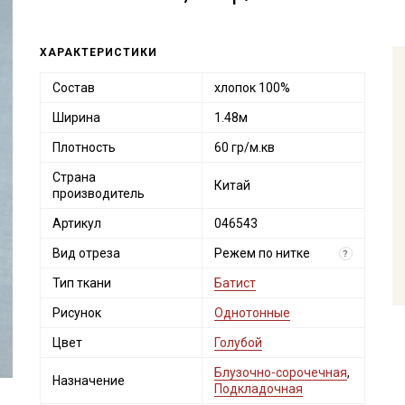
ХАРАКТЕРИСТИКИ
Состав
хлопок 100%
Ширина
1.48м
Плотность
60 гр/м.кв
Страна
Китай
производитель
Артикул
046543
Вид отреза
Режем по нитке
?
Тип ткани
Батист
Рисунок
Однотонные
Цвет
Голубой
Блузочно-сорочечная
,
Назначение
Подкладочная