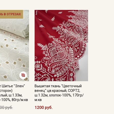
НЬ В ОТРЕЗАХ
т Шитье "Элен"
Вышитая ткань "Цветочный
 сторон)
венец" цв.красный, СОРТ2,
лый, ш.1.33м,
ш.1.32м, хлопок-100%, 170гр/
-100%, 80гр/м.кв
м.кв
00 руб.
1200 руб.