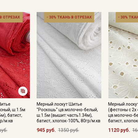
 В ОТРЕЗАХ
- 30% ТКАНЬ В ОТРЕЗАХ
- 30% ТКА
Секретная рассылка от
Купава
Мы публикуем здесь дополнительные
Шитье
Мерный лоскут Шитье
Мерный лоску
промокоды и скидки до 30% на узкие
сный, ш.1.5м
"Роскошь" цв.молочно-белый,
(фестоны с 2х
категории тканей
м), батист,
ш.1.5м (вышит.часть1.34м),
цв.молочно-бе
р/м.кв
батист, хлопок-100%, 80гр/м.кв
батист, хлопок
Электронная почта
руб.
945 руб.
1350 руб.
1120 руб.
16