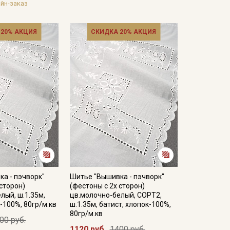
йн-заказ
 20% АКЦИЯ
СКИДКА 20% АКЦИЯ
а - пэчворк"
Шитье "Вышивка - пэчворк"
 сторон)
(фестоны с 2х сторон)
лый, ш.1.35м,
цв.молочно-белый, СОРТ2,
-100%, 80гр/м.кв
ш.1.35м, батист, хлопок-100%,
80гр/м.кв
00 руб.
1120 руб.
1400 руб.