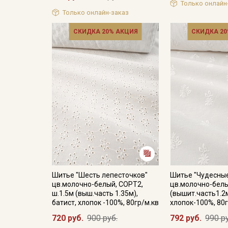
Только онлайн
Только онлайн-заказ
СКИДКА 20% АКЦИЯ
СКИДКА 20
Шитье "Шесть лепесточков"
Шитье "Чудесные
цв.молочно-белый, СОРТ2,
цв.молочно-белы
ш.1.5м (выш.часть 1.35м),
(вышит.часть1.2м
батист, хлопок -100%, 80гр/м.кв
хлопок-100%, 80г
720 руб.
900 руб.
792 руб.
990 р