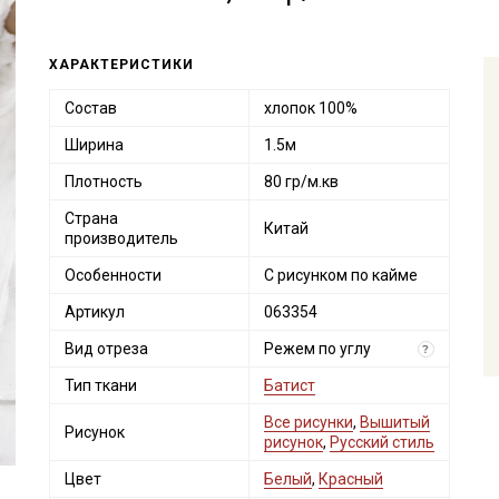
ХАРАКТЕРИСТИКИ
Состав
хлопок 100%
Ширина
1.5м
Плотность
80 гр/м.кв
Страна
Китай
производитель
Особенности
С рисунком по кайме
Артикул
063354
Вид отреза
Режем по углу
?
Тип ткани
Батист
Все рисунки
,
Вышитый
Рисунок
рисунок
,
Русский стиль
Цвет
Белый
,
Красный