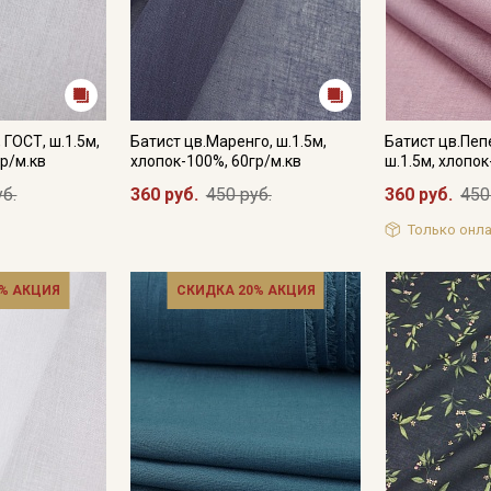
 ГОСТ, ш.1.5м,
Батист цв.Маренго, ш.1.5м,
Батист цв.Пеп
р/м.кв
хлопок-100%, 60гр/м.кв
ш.1.5м, хлопок
уб.
360 руб.
450 руб.
360 руб.
450
Только онла
% АКЦИЯ
СКИДКА 20% АКЦИЯ