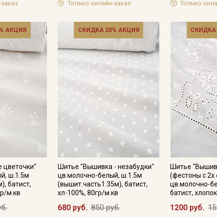
-заказ
Только онлайн-заказ
Только онла
% АКЦИЯ
СКИДКА 20% АКЦИЯ
СКИДКА
Подписаться
Ознакомлен(а) с
Политикой обработки персональных
данных
и даю
Согласие на обработку персональных
данных
Даю
Согласие на получение рекламных и
информационных рассылок
 цветочки"
Шитье "Вышивка - незабудки"
Шитье "Вышивк
й, ш.1.5м
цв.молочно-белый, ш.1.5м
(фестоны с 2х
), батист,
(вышит.часть1.35м), батист,
цв.молочно-бе
р/м.кв
хл-100%, 80гр/м.кв
батист, хлопок
уб.
680 руб.
850 руб.
1200 руб.
15