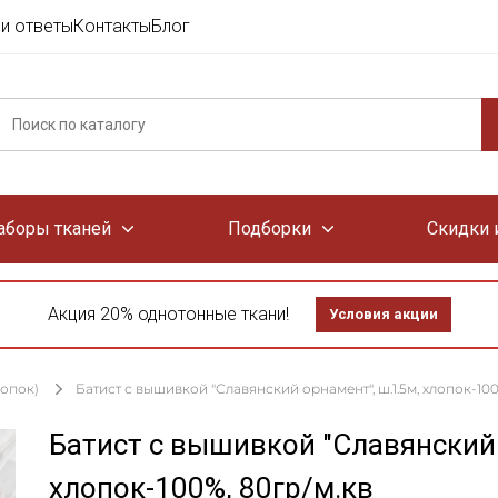
и ответы
Контакты
Блог
аборы тканей
Подборки
Скидки 
Акция 20% однотонные ткани!
Условия акции
лопок)
Батист с вышивкой "Славянский орнамент", ш.1.5м, хлопок-100
Батист с вышивкой "Славянский 
хлопок-100%, 80гр/м.кв