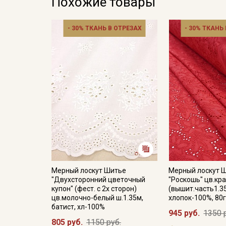
Похожие товары
- 30% ТКАНЬ В ОТРЕЗАХ
- 30% ТКАНЬ
Мерный лоскут Шитье
Мерный лоскут 
"Двухсторонний цветочный
"Роскошь" цв.кра
купон" (фест. с 2х сторон)
(вышит.часть1.35
цв.молочно-белый ш.1.35м,
хлопок-100%, 80г
батист, хл-100%
945 руб.
1350 
805 руб.
1150 руб.