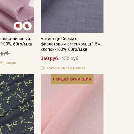
ельно-лиловый,
Батист цв.Серый с
-100%, 60гр/м.кв
фиолетовым оттенком, ш.1.5м,
хлопок-100%, 60гр/м.кв
 руб.
360 руб.
450 руб.
йн-заказ
Только онлайн-заказ
СКИДКА 20% АКЦИЯ