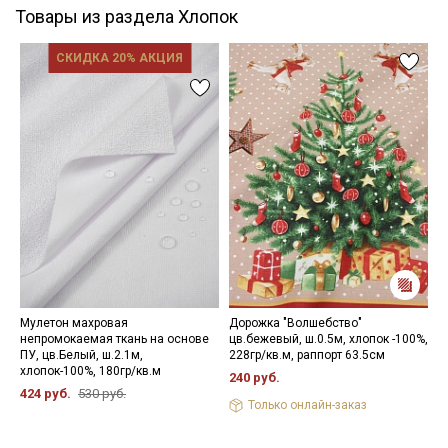
Товары из раздела Хлопок
СКИДКА 20% АКЦИЯ
Мулетон махровая
Дорожка "Волшебство"
П
непромокаемая ткань на основе
цв.бежевый, ш.0.5м, хлопок -100%,
п
ПУ, цв.Белый, ш.2.1м,
228гр/кв.м, раппорт 63.5см
ш
хлопок-100%, 180гр/кв.м
240 руб.
7
424 руб.
530 руб.
Только онлайн-заказ