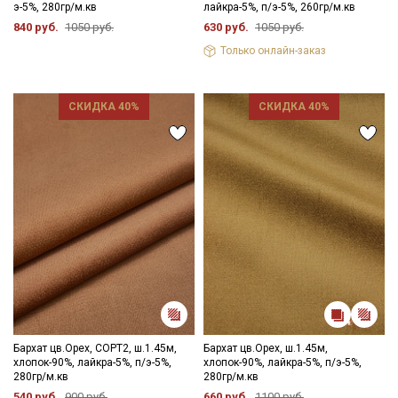
э-5%, 280гр/м.кв
лайкра-5%, п/э-5%, 260гр/м.кв
840 руб.
1050 руб.
630 руб.
1050 руб.
Только онлайн-заказ
СКИДКА 40%
СКИДКА 40%
Секретная рассылка от Купава
Бархат цв.Орех, СОРТ2, ш.1.45м,
Бархат цв.Орех, ш.1.45м,
хлопок-90%, лайкра-5%, п/э-5%,
хлопок-90%, лайкра-5%, п/э-5%,
280гр/м.кв
280гр/м.кв
Мы публикуем здесь дополнительные
540 руб.
900 руб.
660 руб.
1100 руб.