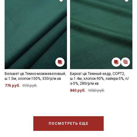
Вельвет цв.Темно-можжевеловый,
Бархат цв.Темный кедр, СОРТ2,
ш.1.5м, хлопок-100%, 330гр/м.кв
ш.1.4м, хлопок-90%, лайкра-5%, п/
э-5%, 280гр/м.кв
776 руб.
970 руб.
840 руб.
1050 руб.
ПОСМОТРЕТЬ ЕЩЕ