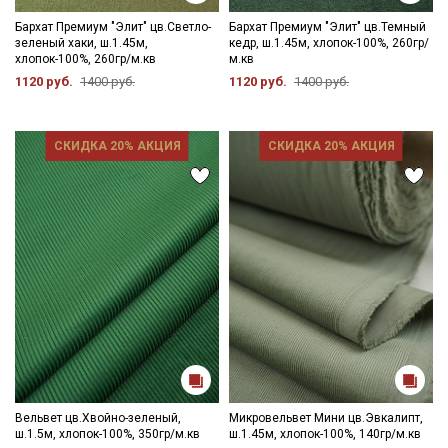
Бархат Премиум "Элит" цв.Светло-
Бархат Премиум "Элит" цв.Темный
зеленый хаки, ш.1.45м,
кедр, ш.1.45м, хлопок-100%, 260гр/
хлопок-100%, 260гр/м.кв
м.кв
1120 руб.
1400 руб.
1120 руб.
1400 руб.
СКИДКА 20% АКЦИЯ
СКИДКА 20% АКЦИЯ
Вельвет цв.Хвойно-зеленый,
Микровельвет Мини цв.Эвкалипт,
ш.1.5м, хлопок-100%, 350гр/м.кв
ш.1.45м, хлопок-100%, 140гр/м.кв