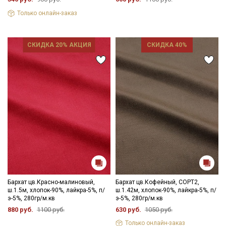
промокоды и скидки до 30% на узкие
Только онлайн-заказ
категории тканей
Электронная почта
СКИДКА 20% АКЦИЯ
СКИДКА 40%
Подписаться
Ознакомлен(а) с
Политикой обработки персональных
данных
и даю
Согласие на обработку персональных
данных
Даю
Согласие на получение рекламных и
информационных рассылок
Бархат цв.Красно-малиновый,
Бархат цв.Кофейный, СОРТ2,
ш.1.5м, хлопок-90%, лайкра-5%, п/
ш.1.42м, хлопок-90%, лайкра-5%, п/
э-5%, 280гр/м.кв
э-5%, 280гр/м.кв
880 руб.
1100 руб.
630 руб.
1050 руб.
Только онлайн-заказ