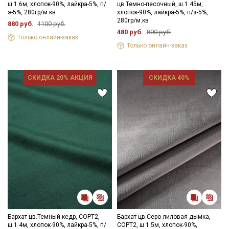
ш.1.6м, хлопок-90%, лайкра-5%, п/
цв.Темно-песочный, ш.1.45м,
э-5%, 280гр/м.кв
хлопок-90%, лайкра-5%, п/э-5%,
280гр/м.кв
880 руб.
1100 руб.
480 руб.
800 руб.
Только онлайн-заказ
Только онлайн-заказ
СКИДКА 20% АКЦИЯ
СКИДКА 40%
Бархат цв.Темный кедр, СОРТ2,
Бархат цв.Серо-лиловая дымка,
ш.1.4м, хлопок-90%, лайкра-5%, п/
СОРТ2, ш.1.5м, хлопок-90%,