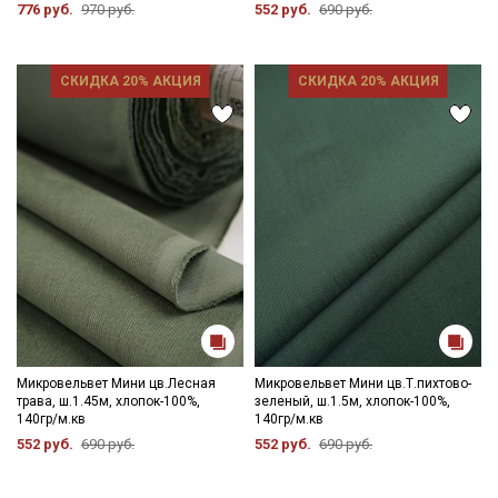
776 руб.
970 руб.
552 руб.
690 руб.
СКИДКА 20% АКЦИЯ
СКИДКА 20% АКЦИЯ
Микровельвет Мини цв.Лесная
Микровельвет Мини цв.Т.пихтово-
трава, ш.1.45м, хлопок-100%,
зеленый, ш.1.5м, хлопок-100%,
140гр/м.кв
140гр/м.кв
552 руб.
690 руб.
552 руб.
690 руб.