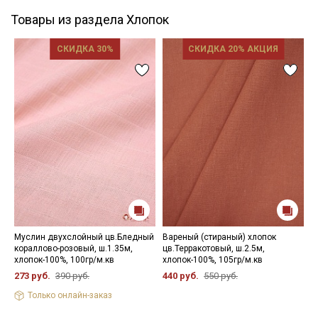
Товары из раздела Хлопок
СКИДКА 30%
СКИДКА 20% АКЦИЯ
Муслин двухслойный цв.Бледный
Вареный (стираный) хлопок
И
кораллово-розовый, ш.1.35м,
цв.Терракотовый, ш.2.5м,
ц
хлопок-100%, 100гр/м.кв
хлопок-100%, 105гр/м.кв
х
273 руб.
390 руб.
440 руб.
550 руб.
5
Только онлайн-заказ