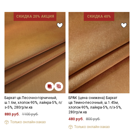
Мы рады предоставить вам дополнительные фото и видео
при необходимости.
СКИДКА 20% АКЦИЯ
СКИДКА 40%
Цветопередача может отличаться от оригинального цвета
ткани в зависимости от настроек вашего монитора и в
зависимости от партии тон ткани может отличаться.
Бархат цв.Песочно-горчичный,
БРАК (цена снижена) Бархат
ш.1.6м, хлопок-90%, лайкра-5%, п/
цв.Темно-песочный, ш.1.45м,
э-5%, 280гр/м.кв
хлопок-90%, лайкра-5%, п/э-5%,
280гр/м.кв
880 руб.
1100 руб.
480 руб.
800 руб.
Только онлайн-заказ
Только онлайн-заказ