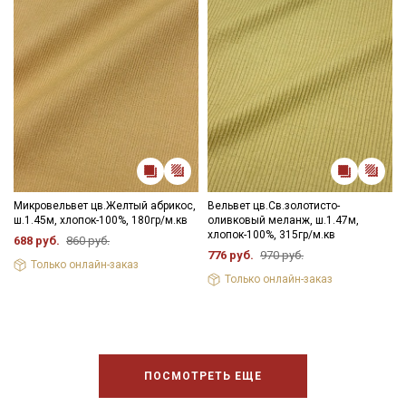
Микровельвет цв.Желтый абрикос,
Вельвет цв.Св.золотисто-
ш.1.45м, хлопок-100%, 180гр/м.кв
оливковый меланж, ш.1.47м,
хлопок-100%, 315гр/м.кв
688 руб.
860 руб.
776 руб.
970 руб.
Только онлайн-заказ
Только онлайн-заказ
ПОСМОТРЕТЬ ЕЩЕ