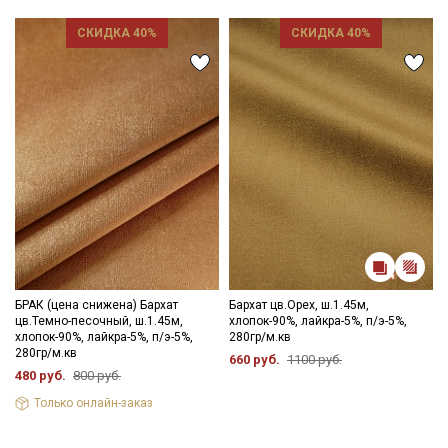
СКИДКА 40%
СКИДКА 40%
БРАК (цена снижена) Бархат
Бархат цв.Орех, ш.1.45м,
цв.Темно-песочный, ш.1.45м,
хлопок-90%, лайкра-5%, п/э-5%,
хлопок-90%, лайкра-5%, п/э-5%,
280гр/м.кв
280гр/м.кв
660 руб.
1100 руб.
480 руб.
800 руб.
Только онлайн-заказ