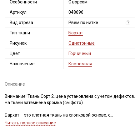
Особенности
С ворсом
Артикул
048696
Вид отреза
Рвем по нитке
?
Тип ткани
Бархат
Рисунок
Однотонные
Цвет
Горчичный
Назначение
Костюмная
Описание
Внимание! Ткань Сорт 2, цена установлена с учетом дефектов.
На ткани затемнена кромка (см.фото).
Бархат – это плотная ткань на хлопковой основе, с
вертикальным ворсом с лицевой стороны и гладкий с
Читать полное описание
изнаночной, тянется только по утку, отлично держит форму,
почти не имеет блеска, при этом имеет визуальные переливы,