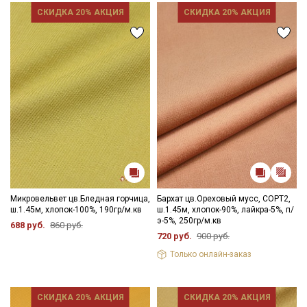
СКИДКА 20% АКЦИЯ
СКИДКА 20% АКЦИЯ
Микровельвет цв.Бледная горчица,
Бархат цв.Ореховый мусс, СОРТ2,
ш.1.45м, хлопок-100%, 190гр/м.кв
ш.1.45м, хлопок-90%, лайкра-5%, п/
э-5%, 250гр/м.кв
688 руб.
860 руб.
720 руб.
900 руб.
Только онлайн-заказ
СКИДКА 20% АКЦИЯ
СКИДКА 20% АКЦИЯ