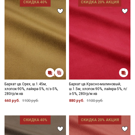
СКИДКА 40%
СКИДКА 20% АКЦИЯ
Бархат цв.Орех, ш.1.45м,
Бархат цв.Красно-малиновый,
хлопок-90%, лайкра-5%, п/э-5%,
ш.1.5м, хлопок-90%, лайкра-5%, п/
280гр/м.кв
э-5%, 280гр/м.кв
660 руб.
1100 руб.
880 руб.
1100 руб.
Секретная рассылка от Купава
СКИДКА 40%
СКИДКА 20% АКЦИЯ
Мы публикуем здесь дополнительные