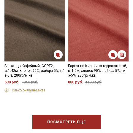
промокоды и скидки до 30% на узкие
категории тканей
Электронная почта
Подписаться
Бархат цв.Кофейный, СОРТ2,
Бархат цв.Кирпично-терракотовый,
ш.1.42м, хлопок-90%, лайкра-5%, п/
ш.1.5м, хлопок-90%, лайкра-5%, п/
Ознакомлен(а) с
Политикой обработки персональных
э-5%, 280гр/м.кв
э-5%, 280гр/м.кв
данных
и даю
Согласие на обработку персональных
данных
630 руб.
1050 руб.
880 руб.
1100 руб.
Только онлайн-заказ
Даю
Согласие на получение рекламных и
информационных рассылок
ПОСМОТРЕТЬ ЕЩЕ