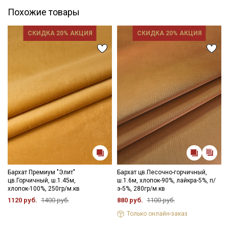
Похожие товары
СКИДКА 20% АКЦИЯ
СКИДКА 20% АКЦИЯ
Бархат Премиум "Элит"
Бархат цв.Песочно-горчичный,
цв.Горчичный, ш.1.45м,
ш.1.6м, хлопок-90%, лайкра-5%, п/
хлопок-100%, 250гр/м.кв
э-5%, 280гр/м.кв
1120 руб.
1400 руб.
880 руб.
1100 руб.
Только онлайн-заказ