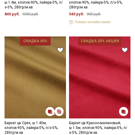
ш.1.4м, хлопок-90%, лайкра-5%, п/
хлопок-90%, лайкра-5%, п/э-5%,
э-5%, 280гр/м.кв
280гр/м.кв
840 руб.
1050 руб.
540 руб.
900 руб.
Только онлайн-заказ
СКИДКА 40%
СКИДКА 20% АКЦИЯ
Бархат цв.Орех, ш.1.45м,
Бархат цв.Красно-малиновый,
Секретная рассылка от Купава
хлопок-90%, лайкра-5%, п/э-5%,
ш.1.5м, хлопок-90%, лайкра-5%, п/
280гр/м.кв
э-5%, 280гр/м.кв