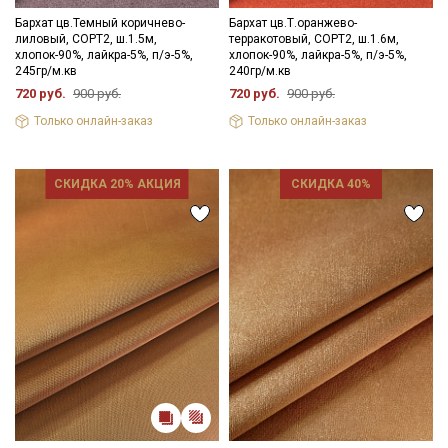
- запрещены отбеливатели
- сушить в подвешенном и расправленном состоянии
Бархат цв.Темный коричнево-
Бархат цв.Т.оранжево-
лиловый, СОРТ2, ш.1.5м,
терракотовый, СОРТ2, ш.1.6м,
- глажка только с изнаночной стороны.
хлопок-90%, лайкра-5%, п/э-5%,
хлопок-90%, лайкра-5%, п/э-5%,
Цветопередача может отличаться от оригинального цвета
245гр/м.кв
240гр/м.кв
ткани в зависимостиот настроек вашего монитора и в
720 руб.
900 руб.
720 руб.
900 руб.
зависимости от партии.
Только онлайн-заказ
Только онлайн-заказ
СКИДКА 20% АКЦИЯ
СКИДКА 40%