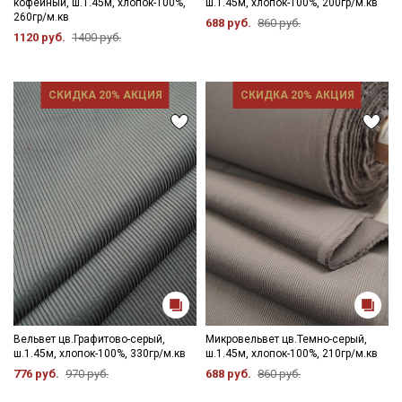
кофейный, ш.1.45м, хлопок-100%,
ш.1.45м, хлопок-100%, 200гр/м.кв
260гр/м.кв
688 руб.
860 руб.
1120 руб.
1400 руб.
СКИДКА 20% АКЦИЯ
СКИДКА 20% АКЦИЯ
Вельвет цв.Графитово-серый,
Микровельвет цв.Темно-серый,
ш.1.45м, хлопок-100%, 330гр/м.кв
ш.1.45м, хлопок-100%, 210гр/м.кв
776 руб.
970 руб.
688 руб.
860 руб.