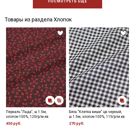
ПОСМОТРЕТЬ ЕЩЕ
Товары из раздела Хлопок
Перкаль "Лада", ш.1.5м,
Бязь "Клетка виши" цв.черный,
Р
хлопок-100%, 120гр/м.кв
ш.1.5м, хлопок-100%, 115гр/м.кв
х
6
450 руб.
270 руб.
3