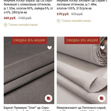
Мерный лоскут Бархат цв.Св.серо-
Мерный лоскут Вельвет цв.Серый с
бежевый с оливковым оттенком,
лиловым оттенком, ш.1.48м,
ш.1.55м, хлопок-90%, лайкра-5%, п/
хлопок-100%, 315гр/м.кв
э-5%, 280гр/м.кв
679 руб.
970 руб.
660 руб.
1100 руб.
Только онлайн-заказ
Только онлайн-заказ
СКИДКА 20% АКЦИЯ
СКИДКА 20% АКЦИЯ
Бархат Премиум "Элит" цв.Серо-
Микровельвет цв.Пепельно-серый,