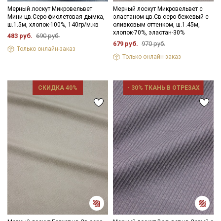
Мерный лоскут Микровельвет
Мерный лоскут Микровельвет с
Мини цв.Серо-фиолетовая дымка,
эластаном цв.Св.серо-бежевый с
ш.1.5м, хлопок-100%, 140гр/м.кв
оливковым оттенком, ш.1.45м,
хлопок-70%, эластан-30%
483 руб.
690 руб.
679 руб.
970 руб.
Только онлайн-заказ
Только онлайн-заказ
СКИДКА 40%
- 30% ТКАНЬ В ОТРЕЗАХ