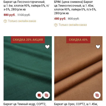
Бархат цв.Песочно-горчичный,
БРАК (цена снижена) Бархат
ш.1.6м, хлопок-90%, лайкра-5%, п/
цв.Темно-песочный, ш.1.45м,
э-5%, 280гр/м.кв
хлопок-90%, лайкра-5%, п/э-5%,
280гр/м.кв
880 руб.
1100 руб.
480 руб.
800 руб.
Только онлайн-заказ
Только онлайн-заказ
СКИДКА 20% АКЦИЯ
СКИДКА 40%
Бархат цв.Темный кедр, СОРТ2,
Бархат цв.Орех, СОРТ2, ш.1.45м,