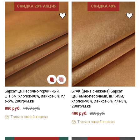
СКИДКА 20% АКЦИЯ
СКИДКА 40%
Бархат цв.Песочно-горчичный,
БРАК (цена снижена) Бархат
ш.1.6м, хлопок-90%, лайкра-5%, п/
цв.Темно-песочный, ш.1.45м,
э-5%, 280гр/м.кв
хлопок-90%, лайкра-5%, п/э-5%,
280гр/м.кв
880 руб.
1100 руб.
480 руб.
800 руб.
Только онлайн-заказ
Только онлайн-заказ