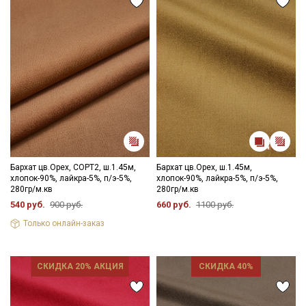
Бархат цв.Орех, СОРТ2, ш.1.45м,
Бархат цв.Орех, ш.1.45м,
хлопок-90%, лайкра-5%, п/э-5%,
хлопок-90%, лайкра-5%, п/э-5%,
280гр/м.кв
280гр/м.кв
540 руб.
900 руб.
660 руб.
1100 руб.
Только онлайн-заказ
СКИДКА 20% АКЦИЯ
СКИДКА 40%
Секретная рассылка от Купава