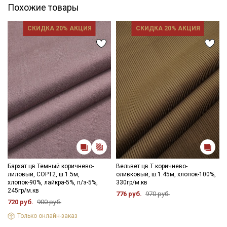
Похожие товары
СКИДКА 20% АКЦИЯ
СКИДКА 20% АКЦИЯ
Бархат цв.Темный коричнево-
Вельвет цв.Т.коричнево-
лиловый, СОРТ2, ш.1.5м,
оливковый, ш.1.45м, хлопок-100%,
хлопок-90%, лайкра-5%, п/э-5%,
330гр/м.кв
245гр/м.кв
776 руб.
970 руб.
720 руб.
900 руб.
Только онлайн-заказ