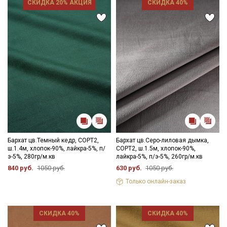
СКИДКА 20% АКЦИЯ
СКИДКА 40%
Бархат цв.Темный кедр, СОРТ2,
Бархат цв.Серо-лиловая дымка,
ш.1.4м, хлопок-90%, лайкра-5%, п/
СОРТ2, ш.1.5м, хлопок-90%,
э-5%, 280гр/м.кв
лайкра-5%, п/э-5%, 260гр/м.кв
840 руб.
1050 руб.
630 руб.
1050 руб.
Только онлайн-заказ
СКИДКА 40%
СКИДКА 40%