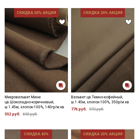
СКИДКА 20% АКЦИЯ
СКИДКА 20% АКЦИЯ
Микровельвет Мини
Вельвет цв.Темно-кофейный,
цв.Шоколадно-коричневый,
ш.1.45м, хлопок-100%, 350р/м.кв
ш.1.45м, хлопок-100%, 140гр/м.кв
776 руб.
970 руб.
552 руб.
690 руб.
СКИДКА 40%
СКИДКА 20% АКЦИЯ