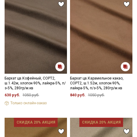
Бархат цв.Кофейный, СОРТ2,
Бархат цв.Карамельное какао,
ш.1.42м, хлопок-90%, лайкра-5%, п/
СОРТ2, ш.1.52м, хлопок-90%,
э-5%, 280гр/м.кв
лайкра-5%, п/э-5%, 280гр/м.кв
630 руб.
1050 руб.
840 руб.
1050 руб.
Только онлайн-заказ
СКИДКА 20% АКЦИЯ
СКИДКА 20% АКЦИЯ