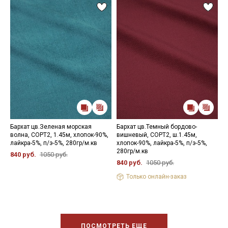
Бархат цв.Зеленая морская
Бархат цв.Темный бордово-
Б
волна, СОРТ2, 1.45м, хлопок-90%,
вишневый, СОРТ2, ш.1.45м,
х
лайкра-5%, п/э-5%, 280гр/м.кв
хлопок-90%, лайкра-5%, п/э-5%,
2
280гр/м.кв
840 руб.
1050 руб.
8
840 руб.
1050 руб.
Только онлайн-заказ
ПОСМОТРЕТЬ ЕЩЕ