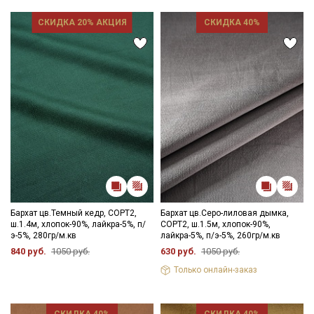
СКИДКА 20% АКЦИЯ
СКИДКА 40%
Бархат цв.Темный кедр, СОРТ2,
Бархат цв.Серо-лиловая дымка,
ш.1.4м, хлопок-90%, лайкра-5%, п/
СОРТ2, ш.1.5м, хлопок-90%,
э-5%, 280гр/м.кв
лайкра-5%, п/э-5%, 260гр/м.кв
840 руб.
1050 руб.
630 руб.
1050 руб.
Только онлайн-заказ
СКИДКА 40%
СКИДКА 40%