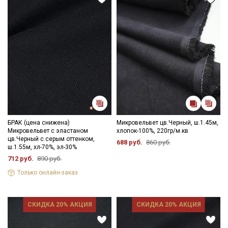
БРАК (цена снижена)
Микровельвет цв.Черный, ш.1.45м,
Микровельвет с эластаном
хлопок-100%, 220гр/м.кв
цв.Черный с серым оттенком,
688 руб.
860 руб.
ш.1.55м, хл-70%, эл-30%
712 руб.
890 руб.
Только онлайн-заказ
СКИДКА 20% АКЦИЯ
СКИДКА 20% АКЦИЯ