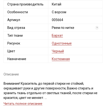
Страна производитель
Китай
Особенности
С ворсом
Артикул
005664
Вид отреза
Рвем по нитке
?
Тип ткани
Бархат
Рисунок
Однотонные
Цвет
Черный
Назначение
Костюмная
Описание
Внимание! Краситель до первой стирки не стойкий,
окрашивает руки и другие поверхности, Важно стирать и
хранить ткань отдельно от светлых тканей, после стирки не
красится, цвет не меняет.
На ткани возможны маленькие вплетения темных ниточек,
Читать полное описание