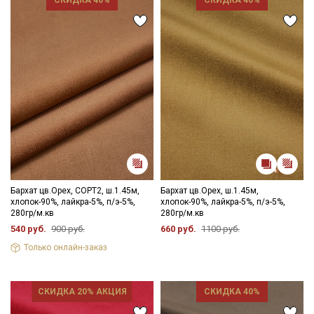
Секретная рассылка от Купава
Мы публикуем здесь дополнительные
промокоды и скидки до 30% на узкие
категории тканей
Бархат цв.Орех, СОРТ2, ш.1.45м,
Бархат цв.Орех, ш.1.45м,
хлопок-90%, лайкра-5%, п/э-5%,
хлопок-90%, лайкра-5%, п/э-5%,
280гр/м.кв
280гр/м.кв
Электронная почта
540 руб.
900 руб.
660 руб.
1100 руб.
Только онлайн-заказ
Подписаться
СКИДКА 20% АКЦИЯ
СКИДКА 40%