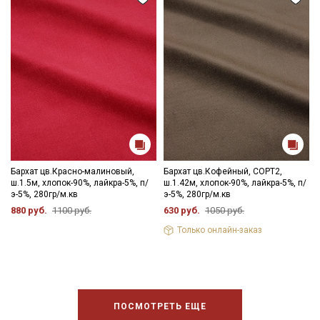
Ознакомлен(а) с
Политикой обработки персональных
данных
и даю
Согласие на обработку персональных
данных
Даю
Согласие на получение рекламных и
информационных рассылок
Бархат цв.Красно-малиновый,
Бархат цв.Кофейный, СОРТ2,
ш.1.5м, хлопок-90%, лайкра-5%, п/
ш.1.42м, хлопок-90%, лайкра-5%, п/
э-5%, 280гр/м.кв
э-5%, 280гр/м.кв
880 руб.
1100 руб.
630 руб.
1050 руб.
Только онлайн-заказ
ПОСМОТРЕТЬ ЕЩЕ