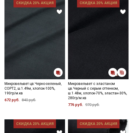
СКИДКА 20% АКЦИЯ
СКИДКА 20% АКЦИЯ
Микровельвет цв.Черно-зеленый,
Микровельвет с эластаном
СОРТ2, ш.1.49м, хлопок-100%,
цв.Черный с серым оттенком,
190гр/м.кв
ш.1.48м, хлопок-70%, эластан-30%,
280гр/м.кв
672 руб.
840 руб.
776 руб.
970 руб.
СКИДКА 20% АКЦИЯ
СКИДКА 20% АКЦИЯ