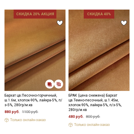
СКИДКА 20% АКЦИЯ
СКИДКА 40%
Бархат цв.Песочно-горчичный,
БРАК (цена снижена) Бархат
ш.1.6м, хлопок-90%, лайкра-5%, п/
цв.Темно-песочный, ш.1.45м,
э-5%, 280гр/м.кв
хлопок-90%, лайкра-5%, п/э-5%,
280гр/м.кв
880 руб.
1100 руб.
480 руб.
800 руб.
Только онлайн-заказ
Только онлайн-заказ