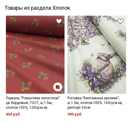
Товары из раздела Хлопок
Перкаль "Романтика лепестков"
Рогожка "Винтажные кролики",
Н
цв.бордовый, ГОСТ, ш.1.5м,
ш.1.5м, хлопок-100%, 160гр/м.кв,
1
хлопок-100%, 120гр/м.кв
раппорт 63см
450 руб.
390 руб.