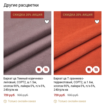
- стирать отдельно от светлых вещей (темный цвет
Другие расцветки
окрашивает)
- запрещены отбеливатели
СКИДКА 20% АКЦИЯ
СКИДКА 20% АКЦИЯ
- сушить в подвешенном и расправленном состоянии
- глажка только с изнаночной стороны.
Цветопередача может отличаться от оригинального цвета
ткани в зависимостиот настроек вашего монитора и в
зависимости от партии.
Бархат цв.Темный коричнево-
Бархат цв.Т.оранжево-
лиловый, СОРТ2, ш.1.5м,
терракотовый, СОРТ2, ш.1.6м,
хлопок-90%, лайкра-5%, п/э-5%,
хлопок-90%, лайкра-5%, п/э-5%,
245гр/м.кв
240гр/м.кв
720 руб.
900 руб.
720 руб.
900 руб.
Только онлайн-заказ
Только онлайн-заказ