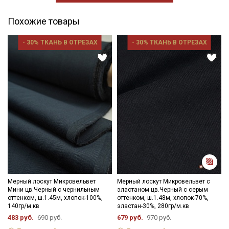
Похожие товары
- 30% ТКАНЬ В ОТРЕЗАХ
- 30% ТКАНЬ В ОТРЕЗАХ
Мерный лоскут Микровельвет
Мерный лоскут Микровельвет с
Мини цв.Черный с чернильным
эластаном цв.Черный с серым
оттенком, ш.1.45м, хлопок-100%,
оттенком, ш.1.48м, хлопок-70%,
140гр/м.кв
эластан-30%, 280гр/м.кв
483 руб.
690 руб.
679 руб.
970 руб.