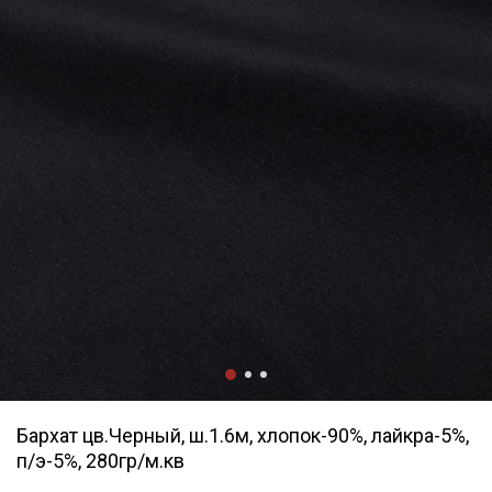
Бархат цв.Черный, ш.1.6м, хлопок-90%, лайкра-5%,
п/э-5%, 280гр/м.кв