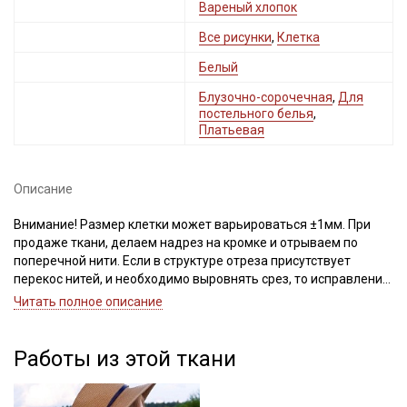
Вареный хлопок
Все рисунки
,
Клетка
Белый
Блузочно-сорочечная
,
Для
постельного белья
,
Платьевая
Секретная рассылка от Купава
Мы публикуем здесь дополнительные
Описание
промокоды и скидки до 30% на узкие
категории тканей
Внимание! Размер клетки может варьироваться ±1мм. При
продаже ткани, делаем надрез на кромке и отрываем по
поперечной нити. Если в структуре отреза присутствует
Электронная почта
перекос нитей, и необходимо выровнять срез, то исправление
выполняют пропариванием. В процессе пропаривания нити
Читать полное описание
основы и утка расправляют, аккуратно подтягивая по
диагонали. Дефекты вдоль кромки на расстоянии до 5см от
края браком не являются. Ширина ткани ±2см. Просим
Работы из этой ткани
Подписаться
учитывать это при заказе.
Важно, неровности среза при перекосе нитей, нельзя срезать,
это приведет к искажению края детали и изделия после