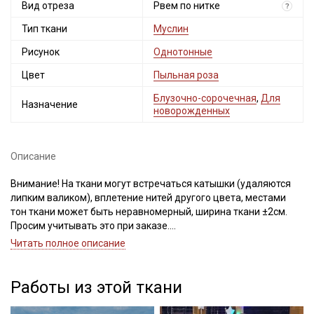
Вид отреза
Рвем по нитке
?
Тип ткани
Муслин
Рисунок
Однотонные
Цвет
Пыльная роза
Блузочно-сорочечная
,
Для
Назначение
новорожденных
Секретная рассылка от Купава
Мы публикуем здесь дополнительные
Описание
промокоды и скидки до 30% на узкие
категории тканей
Внимание! На ткани могут встречаться катышки (удаляются
липким валиком), вплетение нитей другого цвета, местами
Электронная почта
тон ткани может быть неравномерный, ширина ткани ±2см.
Просим учитывать это при заказе.
Читать полное описание
Муслин двухслойный с эффектом жатости - это натуральная
ткань из 100% хлопка мягкая, нежная и приятная для тела, с
объемной, рельефной фактурой и выраженным эффектом
Работы из этой ткани
Подписаться
волнистой жатости. Состоит из двух слоев тончайшего
муслина с редким переплетением, слои внутри прошиты