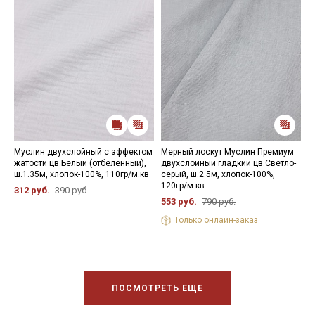
Муслин двухслойный с эффектом
Мерный лоскут Муслин Премиум
М
жатости цв.Белый (отбеленный),
двухслойный гладкий цв.Светло-
ж
ш.1.35м, хлопок-100%, 110гр/м.кв
серый, ш.2.5м, хлопок-100%,
в
120гр/м.кв
1
312 руб.
390 руб.
553 руб.
790 руб.
3
Только онлайн-заказ
ПОСМОТРЕТЬ ЕЩЕ