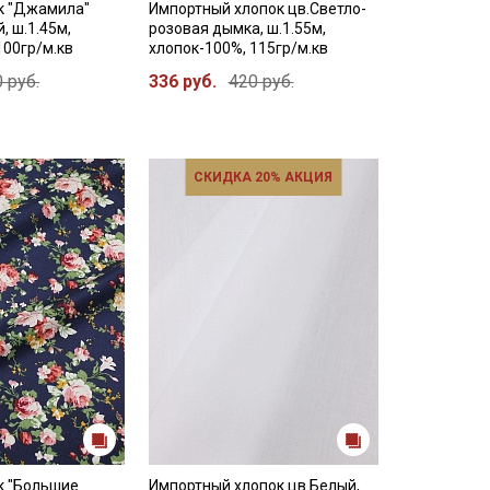
ок "Джамила"
Импортный хлопок цв.Светло-
, ш.1.45м,
розовая дымка, ш.1.55м,
100гр/м.кв
хлопок-100%, 115гр/м.кв
 руб.
336 руб.
420 руб.
СКИДКА 20% АКЦИЯ
к "Большие
Импортный хлопок цв.Белый,