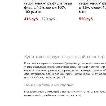
узор-пэчворк" цв.фиолетовый
узор-пэчворк" ц
флер, ш.1.5м, хлопок-100%,
ш.1.5м, хлопок-1
100гр/м.кв
м.кв
416 руб.
520 руб.
520 руб.
Купить хлопковую ткань онлайн в интер
В нашем интернет-магазине Купава натуральные ткани вы м
универсальный хлопок, прочная бязь, нежный поплин или 
выразительные принты, которые делают каждую ткань осо
Эти материалы давно полюбились и начинающим рукодельни
для взрослых, так и для детей.
Цены на ткани из хлопка
Мы заботимся о том, чтобы вы могли купить не только каче
можете найти любимую ткань со скидкой.