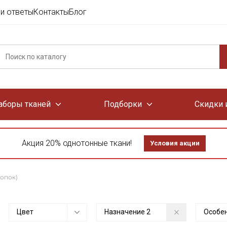
и ответы
Контакты
Блог
аборы тканей
Подборки
Скидки 
Акция 20% однотонные ткани!
Условия акции
лопок)
Цвет
Назначение
2
Особе