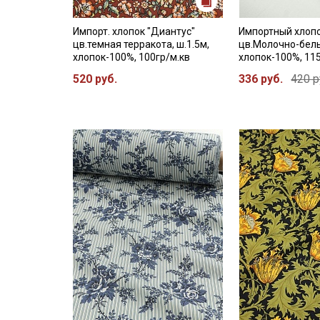
Импорт. хлопок "Диантус"
Импортный хлоп
цв.темная терракота, ш.1.5м,
цв.Молочно-белы
хлопок-100%, 100гр/м.кв
хлопок-100%, 11
520 руб.
336 руб.
420 р