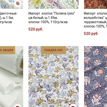
"Цветочные
Импорт. хлопок "Поляна грез"
Импорт. хлопо
), ш.1.5м,
цв.белый, ш.1.45м,
волшебства" ц
0гр/м.кв
хлопок-100%, 110гр/м.кв
терракотовый,
хлопок-100%, 
520 руб.
520 руб.
% АКЦИЯ
СКИДКА 40%