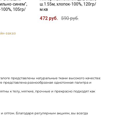
ильно-синем",
ш.1.55м, хлопок-100%, 120гр/
-100%, 105гр/
м.кв
472 руб.
590 руб.
йн-заказ
талоге представлены натуральные ткани высокого качества:
те представлена разнообразная однотонная палитра и
ны к телу, мягкие, прочные и прекрасно подходят как
, и оптом. Благодаря регулярным акциям, вы всегда