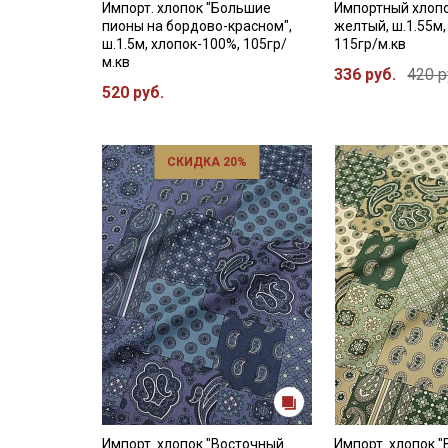
Импорт. хлопок "Большие
Импортный хлопо
пионы на бордово-красном",
желтый, ш.1.55м,
ш.1.5м, хлопок-100%, 105гр/
115гр/м.кв
м.кв
336 руб.
420 р
520 руб.
СКИДКА 20%
Импорт. хлопок "Восточный
Импорт. хлопок 