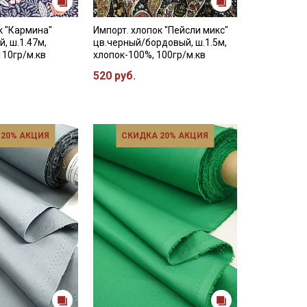
к "Кармина"
Импорт. хлопок "Пейсли микс"
й, ш.1.47м,
цв.черный/бордовый, ш.1.5м,
110гр/м.кв
хлопок-100%, 100гр/м.кв
520 руб.
 20% АКЦИЯ
СКИДКА 20% АКЦИЯ