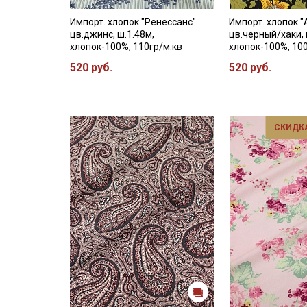
Импорт. хлопок "Ренессанс"
Импорт. хлопок 
цв.джинс, ш.1.48м,
цв.черный/хаки, 
хлопок-100%, 110гр/м.кв
хлопок-100%, 10
520 руб.
520 руб.
СКИДКА