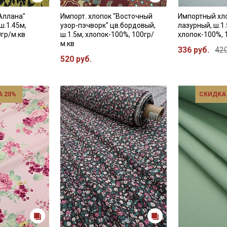
"Аллана"
Импорт. хлопок "Восточный
Импортный хло
ш.1.45м,
узор-пэчворк" цв.бордовый,
лазурный, ш.1.
Секретная рассылка от
0гр/м.кв
ш.1.5м, хлопок-100%, 100гр/
хлопок-100%, 
м.кв
Купава
336 руб.
420
520 руб.
Мы публикуем здесь дополнительные
промокоды и скидки до 30% на узкие
 20%
СКИДКА
категории тканей
Электронная почта
Подписаться
Ознакомлен(а) с
Политикой обработки персональных
данных
и даю
Согласие на обработку персональных
данных