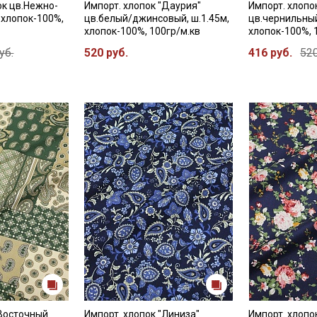
к цв.Нежно-
Импорт. хлопок "Даурия"
Импорт. хлоп
 хлопок-100%,
цв.белый/джинсовый, ш.1.45м,
цв.чернильный
хлопок-100%, 100гр/м.кв
хлопок-100%, 
уб.
520 руб.
416 руб.
520
"Восточный
Импорт. хлопок "Линиза"
Импорт. хлопо