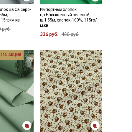
пок цв.Св.серо-
Импортный хлопок
55м,
цв.Насыщенный зеленый,
115гр/м.кв
ш.1.55м, хлопок-100%, 115гр/
м.кв
 руб.
336 руб.
420 руб.
 20% АКЦИЯ