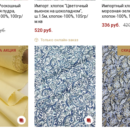
Даю
Согласие на получение рекламных и
"Роскошный
Импорт. хлопок "Цветочный
Импортный хл
информационных рассылок
я пудра,
вьюнок на шоколадном",
морозная-зеле
100%, 100гр/
ш.1.5м, хлопок-100%, 105гр/
хлопок-100%, 
м.кв
336 руб.
420
уб.
520 руб.
Только онлайн-заказ
% АКЦИЯ
СКИ