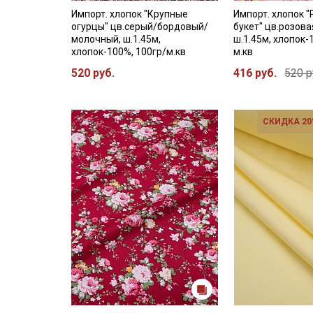
Импорт. хлопок "Крупные
Импорт. хлопок 
огурцы" цв.серый/бордовый/
букет" цв.розова
молочный, ш.1.45м,
ш.1.45м, хлопок-
хлопок-100%, 100гр/м.кв
м.кв
520 руб.
416 руб.
520 р
СКИДКА 20