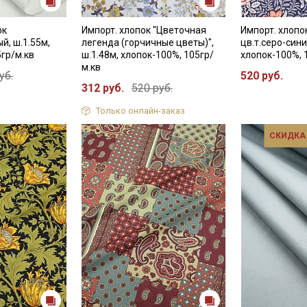
ок
Импорт. хлопок "Цветочная
Импорт. хлопо
й, ш.1.55м,
легенда (горчичные цветы)",
цв.т.серо-сини
5гр/м.кв
ш.1.48м, хлопок-100%, 105гр/
хлопок-100%, 
м.кв
уб.
520 руб.
312 руб.
520 руб.
Только онлайн-заказ
СКИДКА