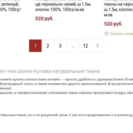
в.зеленый,
цв.чернильно-синий, ш.1.5м,
пионы на черн
00%, 100гр/
хлопок-100%, 100гр/м.кв
ш.1.5м, хлопок
м.кв
520 руб.
520 руб.
Только онла
1
2
3
...
12
нет-магазине Купава натуральные ткани
ожете купить хлопок ткань онлайн — просто, удобно и с удовольствием. В ка
благородный сатин, а также множество других наименований. В ассортимен
бенной.
цам, и профессионалам: хлопковые ткани хорошо пропускают воздух, прият
ственные ткани, но и по разумной цене. У нас есть предложения и в розницу