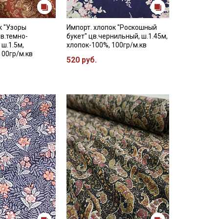
к "Узоры
Импорт. хлопок "Роскошный
в.темно-
букет" цв.чернильный, ш.1.45м,
 ш.1.5м,
хлопок-100%, 100гр/м.кв
100гр/м.кв
520 руб.