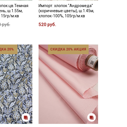
опок цв.Темная
Импорт. хлопок "Андромеда"
нь, ш.1.55м,
(коричневые цветы), ш.1.45м,
115гр/м.кв
хлопок-100%, 105гр/м.кв
 руб.
520 руб.
ДКА 20%
СКИДКА 20% АКЦИЯ