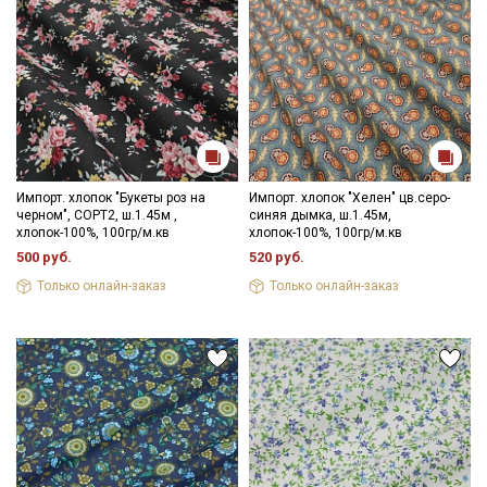
Импорт. хлопок "Букеты роз на
Импорт. хлопок "Хелен" цв.серо-
черном", СОРТ2, ш.1.45м ,
синяя дымка, ш.1.45м,
хлопок-100%, 100гр/м.кв
хлопок-100%, 100гр/м.кв
500 руб.
520 руб.
Только онлайн-заказ
Только онлайн-заказ