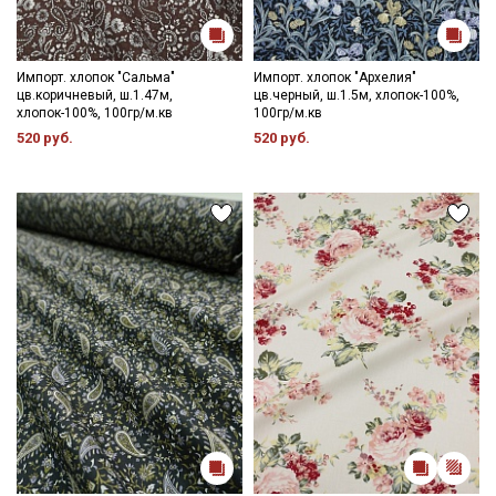
Импорт. хлопок "Сальма"
Импорт. хлопок "Архелия"
цв.коричневый, ш.1.47м,
цв.черный, ш.1.5м, хлопок-100%,
хлопок-100%, 100гр/м.кв
100гр/м.кв
520 руб.
520 руб.