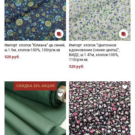
Импорт. хлопок "Юлиана" цв.синий,
Импорт. хлопок "Цветочное
ш.1.5м, хлопок-100%, 100гр/м.кв
вдохновение (синие цветы)",
ВИД2, ш.1.47м, хлопок-100%,
520 руб.
110гр/м.кв
520 руб.
СКИДКА 20% АКЦИЯ