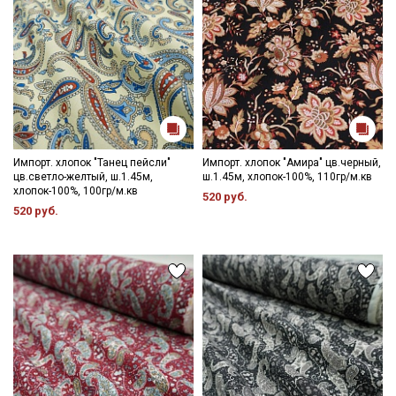
Импорт. хлопок "Танец пейсли"
Импорт. хлопок "Амира" цв.черный,
цв.светло-желтый, ш.1.45м,
ш.1.45м, хлопок-100%, 110гр/м.кв
хлопок-100%, 100гр/м.кв
520 руб.
520 руб.