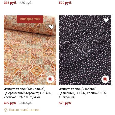
336 руб.
420 руб.
520 руб.
СКИДКА 20%
Импорт. хлопок "Майолика",
Импорт. хлопок "Любава"
цв.оранжевый-терракот, ш.1.48м,
цв.черный, ш.1.5м, хлопок-100%,
хлопок-100%, 105гр/м.кв
100гр/м.кв
472 руб.
590 руб.
520 руб.
Только онлайн-заказ