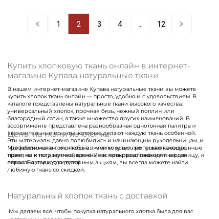
1
2
3
4
...
12
Купить хлопковую ткань онлайн в интернет-
магазине Купава натуральные ткани
В нашем интернет-магазине Купава натуральные ткани вы можете
купить хлопок ткань онлайн — просто, удобно и с удовольствием. В
каталоге представлены натуральные ткани высокого качества:
универсальный хлопок, прочная бязь, нежный поплин или
благородный сатин, а также множество других наименований. В
ассортименте представлена разнообразная однотонная палитра и
Цены на ткани из хлопка
выразительные принты, которые делают каждую ткань особенной.
Эти материалы давно полюбились и начинающим рукодельницам, и
профессионалам: хлопковые ткани хорошо пропускают воздух,
Мы заботимся о том, чтобы вы могли купить не только качественные
приятны к телу, мягкие, прочные и прекрасно подходят как для
ткани, но и по разумной цене. У нас есть предложения и в розницу, и
взрослых, так и для детей.
оптом. Благодаря регулярным акциям, вы всегда можете найти
любимую ткань со скидкой.
Натуральный хлопок ткань с доставкой
Мы делаем всё, чтобы покупка натурального хлопка была для вас