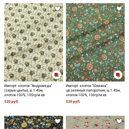
Импорт. хлопок "Андромеда"
Импорт. хлопок "Юлиана"
(серые цветы), ш.1.45м,
цв.зеленый папоротник, ш.1.45м,
хлопок-100%, 105гр/м.кв
хлопок-100%, 100гр/м.кв
520 руб.
520 руб.
Секретная рассылка от Купава
Мы публикуем здесь дополнительные