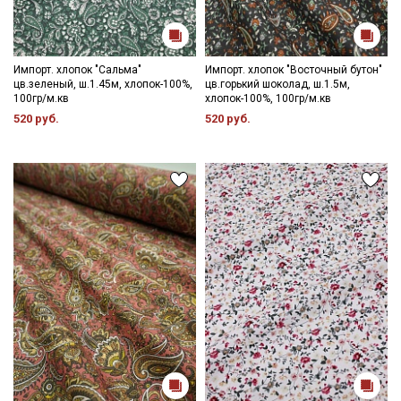
Импорт. хлопок "Сальма"
Импорт. хлопок "Восточный бутон"
цв.зеленый, ш.1.45м, хлопок-100%,
цв.горький шоколад, ш.1.5м,
100гр/м.кв
хлопок-100%, 100гр/м.кв
520 руб.
520 руб.