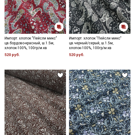
Импорт. хлопок "Пейсли микс"
Импорт. хлопок "Пейсли микс"
цв.бордово-красный, ш.1.5м,
цв.черный/серый, ш.1.5м,
хлопок-100%, 100гр/м.кв
хлопок-100%, 100гр/м.кв
520 руб.
520 руб.