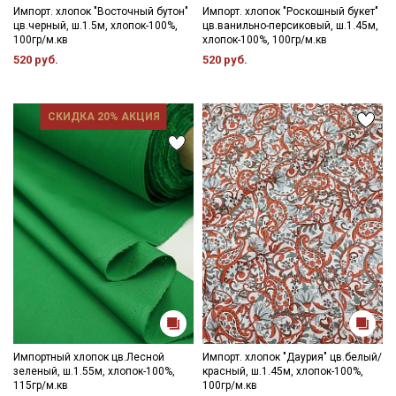
Импорт. хлопок "Восточный бутон"
Импорт. хлопок "Роскошный букет"
цв.черный, ш.1.5м, хлопок-100%,
цв.ванильно-персиковый, ш.1.45м,
100гр/м.кв
хлопок-100%, 100гр/м.кв
520 руб.
520 руб.
СКИДКА 20% АКЦИЯ
Импортный хлопок цв.Лесной
Импорт. хлопок "Даурия" цв.белый/
зеленый, ш.1.55м, хлопок-100%,
красный, ш.1.45м, хлопок-100%,
115гр/м.кв
100гр/м.кв