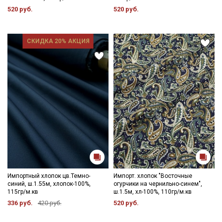
520 руб.
520 руб.
СКИДКА 20% АКЦИЯ
Импортный хлопок цв.Темно-
Импорт. хлопок "Восточные
синий, ш.1.55м, хлопок-100%,
огурчики на чернильно-синем",
115гр/м.кв
ш.1.5м, хл-100%, 110гр/м.кв
336 руб.
420 руб.
520 руб.