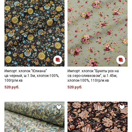
промокоды и скидки до 30% на узкие
категории тканей
Электронная почта
Подписаться
Ознакомлен(а) с
Политикой обработки персональных
Импорт. хлопок "Юлиана"
Импорт. хлопок "Букеты роз на
данных
и даю
Согласие на обработку персональных
цв.черный, ш.1.5м, хлопок-100%,
св.серо-оливковом", ш.1.45м,
данных
100гр/м.кв
хлопок-100%, 110гр/м.кв
520 руб.
520 руб.
Даю
Согласие на получение рекламных и
информационных рассылок