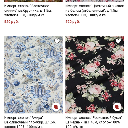
Импорт. хлопок "Восточное
Импорт. хлопок "Цветочный вьюнок
сияние" цв.брусника, ш.1.5м,
на белом (отбеленном)", ш.1.5м,
хлопок-100%, 100гр/м.кв
хлопок-100%, 100гр/м.кв
520 руб.
520 руб.
Импорт. хлопок "Амира"
Импорт. хлопок "Роскошный букет"
цв.сливочный пломбир, ш.1.5м,
цв.черный, ш.1.45м, хлопок-100%,
хлопок-100%, 100гр/м.кв
100гр/м.кв