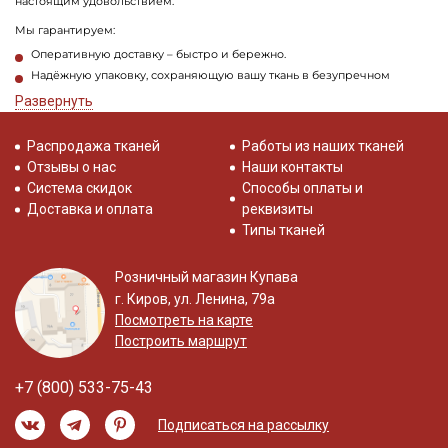
настоящим удовольствием.
Мы гарантируем:
Оперативную доставку – быстро и бережно.
Надёжную упаковку, сохраняющую вашу ткань в безупречном
состоянии.
Развернуть
Не откладывайте творчество на потом! Загляните в наш каталог, чтобы
выбрать тот самый хлопок, который вдохновит вас на новые идеи.
Сочетайте, творите, создавайте – а мы с радостью возьмем на себя все
Распродажа тканей
Работы из наших тканей
заботы по вашему заказу!
Отзывы о нас
Наши контакты
Система скидок
Способы оплаты и
Доставка и оплата
реквизиты
Типы тканей
Розничный магазин Купава
г. Киров, ул. Ленина, 79а
Посмотреть на карте
Построить маршрут
+7 (800) 533-75-43
Подписаться на рассылку