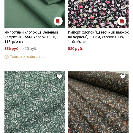
Импортный хлопок цв.Зеленый
Импорт. хлопок "Цветочный вьюнок
нефрит, ш.1.55м, хлопок-100%,
на черном", ш.1.5м, хлопок-100%,
115гр/м.кв
110гр/м.кв
336 руб.
420 руб.
520 руб.
Только онлайн-заказ