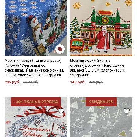
Мерный лоскут (ткань в отрезах)
Мерный лоскут(ткань в
Рогожка "Снеговики со
отрезах)Дорожка "Новогодняя
снежинками" цв.винтажно-синий,
ярмарка", ш.0.5м, хлопок -100%,
ш.1.5м, хлопок-100%, 160гр/м.кв
228гр/м.кв
245 руб.
350 руб.
140 руб.
200 руб.
Секретная рассылка от Купава
- 30% ТКАНЬ В ОТРЕЗАХ
СКИДКА 30%
Мы публикуем здесь дополнительные
промокоды и скидки до 30% на узкие
категории тканей
Электронная почта