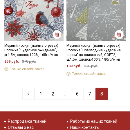
Подписаться
Ознакомлен(а) с
Политикой обработки персональных
Мерный лоскут (ткань в отрезах)
Мерный лоскут (ткань в отрезах)
данных
и даю
Согласие на обработку персональных
Рогожка "Чудесное ожидание",
Рогожка "Новогодние чудеса на
данных
ш.1.5м, хлопок-100%, 165гр/м.кв
сером" цв.оливковый, СОРТ2,
ш.1.5м, хлопок-100%, 180гр/м.кв
259 руб.
370 руб.
Даю
Согласие на получение рекламных и
189 руб.
270 руб.
информационных рассылок
Только онлайн-заказ
Только онлайн-заказ
1
2
...
6
7
8
Распродажа тканей
Работы из наших тканей
Отзывы о нас
Наши контакты