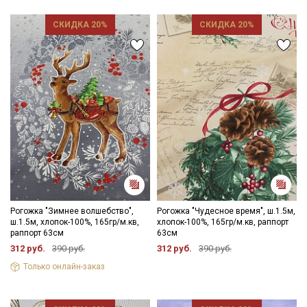
СКИДКА 20%
СКИДКА 20%
Подписаться
Ознакомлен(а) с
Политикой обработки персональных
данных
и даю
Согласие на обработку персональных
данных
Даю
Согласие на получение рекламных и
информационных рассылок
Рогожка "Зимнее волшебство",
Рогожка "Чудесное время", ш.1.5м,
ш.1.5м, хлопок-100%, 165гр/м.кв,
хлопок-100%, 165гр/м.кв, раппорт
раппорт 63см
63см
312 руб.
390 руб.
312 руб.
390 руб.
Только онлайн-заказ