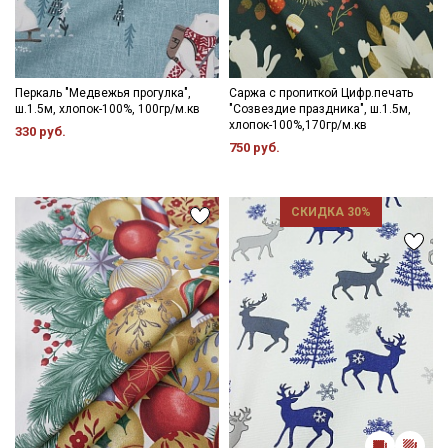
Перкаль "Медвежья прогулка",
Саржа с пропиткой Цифр.печать
ш.1.5м, хлопок-100%, 100гр/м.кв
"Созвездие праздника", ш.1.5м,
хлопок-100%,170гр/м.кв
330 руб.
750 руб.
СКИДКА 30%