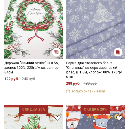
Дорожка "Зимний венок", ш.0.5м,
Саржа для столового белья
хлопок-100%, 228гр/м.кв, раппорт
"Снегопад" цв.серо-сиреневый
64см
флер, ш.1.5м, хлопок-100%, 178гр/
м.кв
192 руб.
240 руб.
288 руб.
480 руб.
Только онлайн-заказ
СКИДКА 20%
СКИДКА 20%