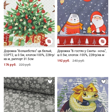
Дорожка "Волшебство" цв.белый,
Дорожка "В гостях у Санты - ночь",
СОРТ2, ш.0.5м, хлопок-100%, 228гр/
ш.0.5м, хлопок -100%, 228гр/кв.м
кв.м, раппорт 31.5см
192 руб.
240 руб.
176 руб.
220 руб.