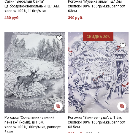
Сатин "Веселый Санта"
Рогожка "Музыка зимы", ш.1.5м,
цв.бордово-свекольный, ш.1.6м,
хлопок-100%, 165гр/м.кв, раппорт
хлопок-100%, 110гр/м.кв
63см
430 руб.
390 руб.
СКИДКА 20%
Рогожка "Сочельник - зимний
Рогожка "Зимнее чудо", ш.1.5м,
пейзаж" (комп), ш.1.5м,
хлопок-100%, 165гр/м.кв, раппорт
хлопок-100%,160гр/м.кв, раппорт
63.5см
64см