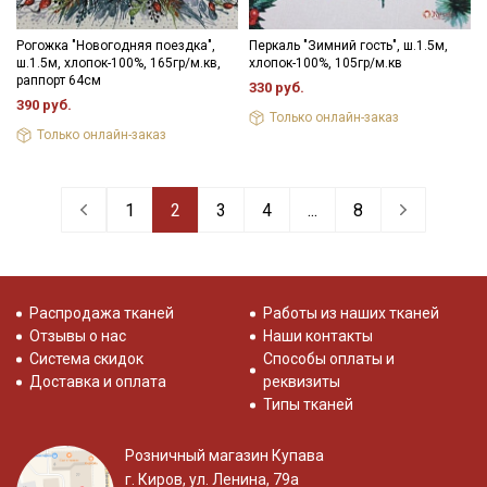
Рогожка "Новогодняя поездка",
Перкаль "Зимний гость", ш.1.5м,
ш.1.5м, хлопок-100%, 165гр/м.кв,
хлопок-100%, 105гр/м.кв
раппорт 64см
330 руб.
390 руб.
Только онлайн-заказ
Только онлайн-заказ
1
2
3
4
...
8
Распродажа тканей
Работы из наших тканей
Отзывы о нас
Наши контакты
Система скидок
Способы оплаты и
Доставка и оплата
реквизиты
Типы тканей
Розничный магазин Купава
г. Киров, ул. Ленина, 79а