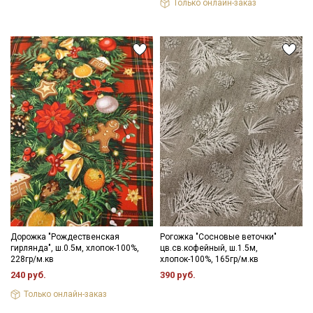
Только онлайн-заказ
Секретная рассылка от Купава
Мы публикуем здесь дополнительные
промокоды и скидки до 30% на узкие
категории тканей
Дорожка "Рождественская
Рогожка "Сосновые веточки"
гирлянда", ш.0.5м, хлопок-100%,
цв.св.кофейный, ш.1.5м,
228гр/м.кв
хлопок-100%, 165гр/м.кв
Электронная почта
240 руб.
390 руб.
Только онлайн-заказ