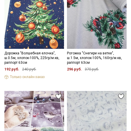
Дорожка "Волшебная елочка",
Рогожка "Снегири на ветке",
ш.0.5м, хлопок-100%, 225гр/м.кв,
ш.1.5м, хлопок-100%, 160гр/м.кв,
раппорт 63см
раппорт 63см
192 руб.
240 руб.
296 руб.
370 руб.
Только онлайн-заказ