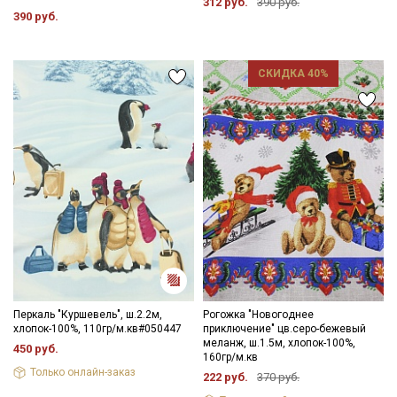
312 руб.
390 руб.
390 руб.
СКИДКА 40%
Перкаль "Куршевель", ш.2.2м,
Рогожка "Новогоднее
хлопок-100%, 110гр/м.кв#050447
приключение" цв.серо-бежевый
меланж, ш.1.5м, хлопок-100%,
450 руб.
160гр/м.кв
Только онлайн-заказ
222 руб.
370 руб.