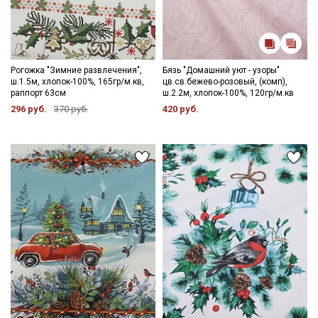
Рогожка "Зимние развлечения",
Бязь "Домашний уют - узоры"
ш.1.5м, хлопок-100%, 165гр/м.кв,
цв.св.бежево-розовый, (комп),
раппорт 63см
ш.2.2м, хлопок-100%, 120гр/м.кв
296 руб.
370 руб.
420 руб.