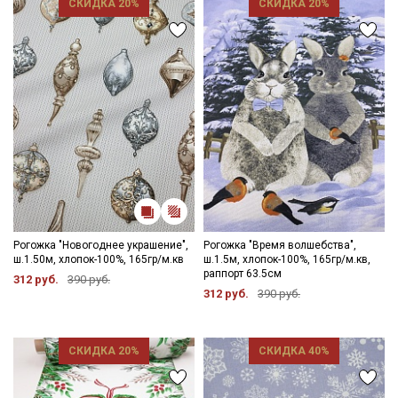
СКИДКА 20%
СКИДКА 20%
Рогожка "Новогоднее украшение",
Рогожка "Время волшебства",
ш.1.50м, хлопок-100%, 165гр/м.кв
ш.1.5м, хлопок-100%, 165гр/м.кв,
раппорт 63.5см
312 руб.
390 руб.
312 руб.
390 руб.
СКИДКА 20%
СКИДКА 40%