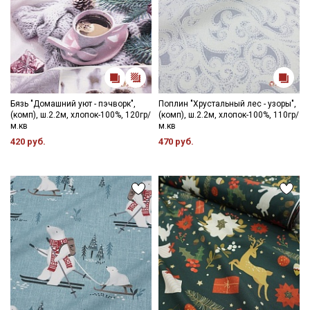
Бязь "Домашний уют - пэчворк",
Поплин "Хрустальный лес - узоры",
(комп), ш.2.2м, хлопок-100%, 120гр/
(комп), ш.2.2м, хлопок-100%, 110гр/
м.кв
м.кв
420 руб.
470 руб.