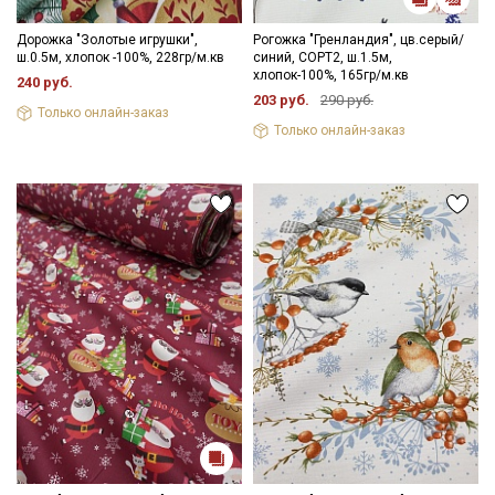
Дорожка "Золотые игрушки",
Рогожка "Гренландия", цв.серый/
ш.0.5м, хлопок -100%, 228гр/м.кв
синий, СОРТ2, ш.1.5м,
хлопок-100%, 165гр/м.кв
240 руб.
203 руб.
290 руб.
Только онлайн-заказ
Только онлайн-заказ