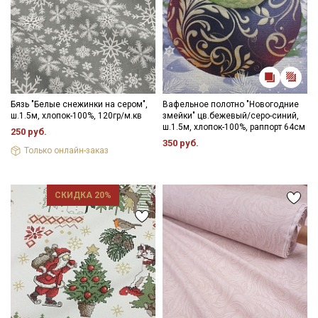
Бязь "Белые снежинки на сером",
Вафельное полотно "Новогодние
ш.1.5м, хлопок-100%, 120гр/м.кв
змейки" цв.бежевый/серо-синий,
ш.1.5м, хлопок-100%, раппорт 64см
250 руб.
350 руб.
Только онлайн-заказ
СКИДКА 20%