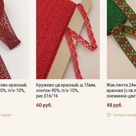
ово-красный,
Кружево цв.красный, ш.15мм,
Жак.лента 24
0%, п/э-10%,
хлопок-90%, п/э-10%,
красная (с св
рис.016/16
снежинка-цве
60 руб.
48 руб.
-заказ
Только онла