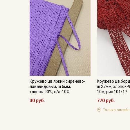
Кружево цв.яркий сиренево-
Кружево цв.борд
лававндовый, ш.6мм,
ш.27мм, хлопок-9
хлопок-90%, п/э-10%
10м, рис.101/17
30 руб.
770 руб.
Только онлайн