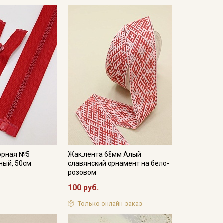
орная №5
Жак.лента 68мм Алый
ный, 50см
славянский орнамент на бело-
розовом
100 руб.
Только онлайн-заказ