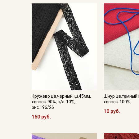
Кружево цв.черный, ш.45мм,
Шнур цв.темный 
хлопок-90%, п/э-10%,
хлопок-100%
рис.196/26
10 руб.
160 руб.