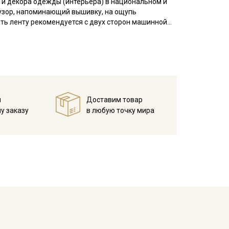
 и декора одежды (интерьера) в национальном и
узор, напоминающий вышивку, на ощупь
ать ленту рекомендуется с двух сторон машинной
 на которое будет пришиваться лента, необходимо
и стягивания жаккардовой лентой.
вала, наволочки, мебельные чехлы, используют в
й
Доставим товар
у заказу
в любую точку мира
ета ткани в зависимости от настроек вашего