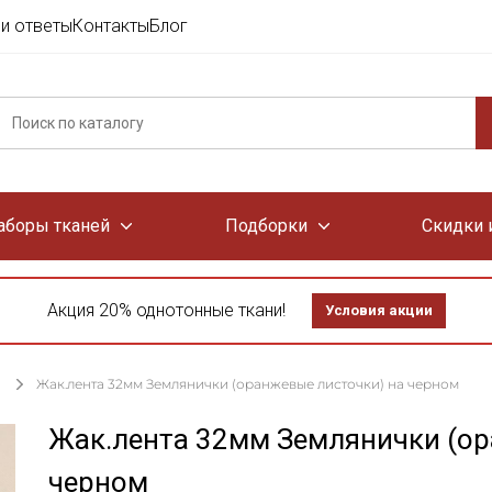
и ответы
Контакты
Блог
аборы тканей
Подборки
Скидки 
Акция 20% однотонные ткани!
Условия акции
Жак.лента 32мм Землянички (оранжевые листочки) на черном
Жак.лента 32мм Землянички (ор
черном