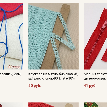
Электронная почта
Подписаться
Ознакомлен(а) с
Политикой обработки персональных
данных
и даю
Согласие на обработку персональных
данных
Даю
Согласие на получение рекламных и
информационных рассылок
василек, 2мм,
Кружево цв.мятно-бирюзовый,
Молния тракт
ш.12мм, хлопок-90%, п/э-10%
цв.темно-крас
50 руб.
41 руб.