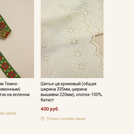
мм Темно-
Шитье цв.кремовый (общая
.лимонным)
ширина 335мм, ширина
ток на зеленом
вышивки 220мм), хлопок-100%,
батист
400 руб.
йн-заказ
Только онлайн-заказ