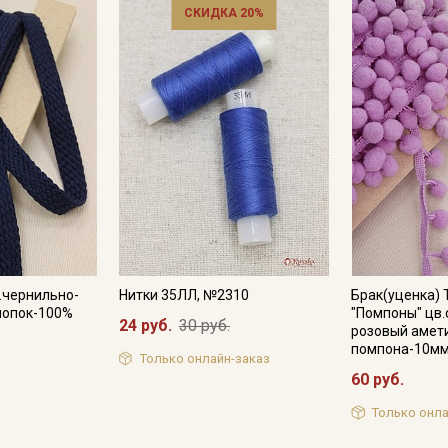
СКИДКА 20%
.чернильно-
Нитки 35ЛЛ, №2310
Брак(уценка) 
хлопок-100%
"Помпоны" цв.
24 руб.
30 руб.
розовый амети
помпона-10мм
Только онлайн-заказ
60 руб.
Только онла