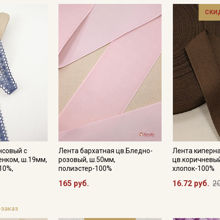
СКИ
Электронная почта
Подписаться
Ознакомлен(а) с
Политикой обработки персональных
данных
и даю
Согласие на обработку персональных
данных
Даю
Согласие на получение рекламных и
информационных рассылок
нсовый с
Лента бархатная цв.Бледно-
Лента киперн
нком, ш.19мм,
розовый, ш.50мм,
цв.коричневый
10%,
полиэстер-100%
хлопок-100%
165 руб.
16.72 руб.
20
-заказ