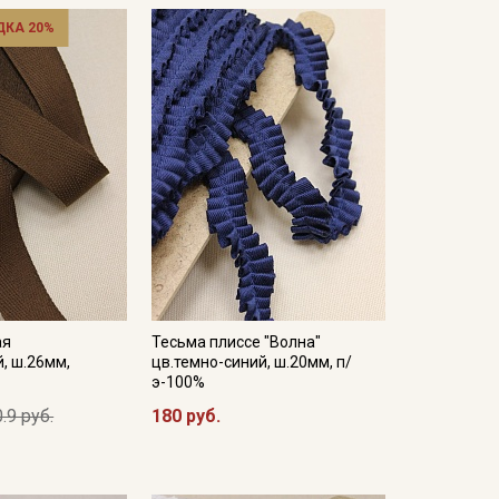
ДКА 20%
ая
Тесьма плиссе "Волна"
, ш.26мм,
цв.темно-синий, ш.20мм, п/
э-100%
.9 руб.
180 руб.