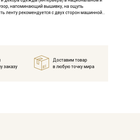
 и декора одежды (интерьера) в национальном и
узор, напоминающий вышивку, на ощупь
ать ленту рекомендуется с двух сторон машинной
 на которое будет пришиваться лента, необходимо
и стягивания жаккардовой лентой.
вала, наволочки, мебельные чехлы, используют в
й
Доставим товар
у заказу
в любую точку мира
ета ткани в зависимости от настроек вашего