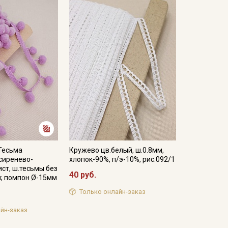
Тесьма
Кружево цв.белый, ш.0.8мм,
сиренево-
хлопок-90%, п/э-10%, рис.092/1
ст, ш.тесьмы без
40 руб.
; помпон Ø-15мм
Только онлайн-заказ
йн-заказ