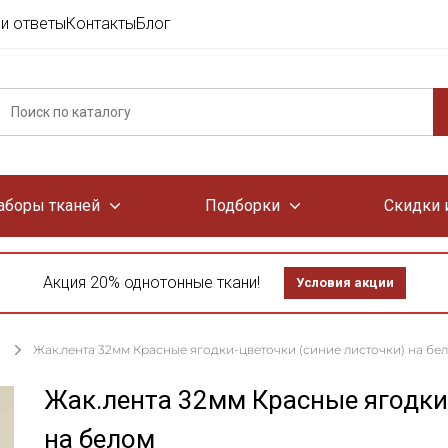
и ответы
Контакты
Блог
аборы тканей
Подборки
Скидки 
Акция 20% однотонные ткани!
Условия акции
Жак.лента 32мм Красные ягодки-цветочки (синие листочки) на бе
Жак.лента 32мм Красные ягодки-
на белом