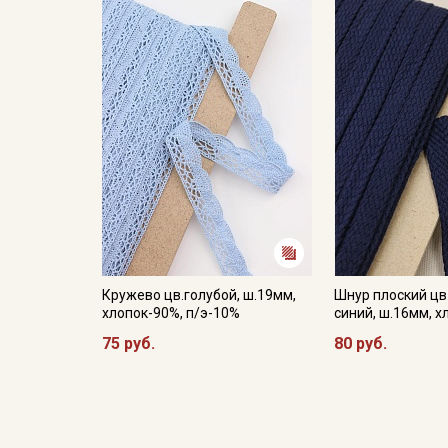
Кружево цв.голубой, ш.19мм,
Шнур плоский цв
хлопок-90%, п/э-10%
синий, ш.16мм, 
75 руб.
80 руб.