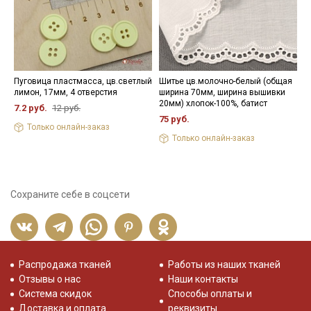
- противопоказано применение отбеливателей.
Цветопередача (тон) может отличаться от оригинального
цвета ткани в зависимости от настроек вашего монитора и в
зависимости от партии.
Пуговица пластмасса, цв.светлый
Шитье цв.молочно-белый (общая
К
лимон, 17мм, 4 отверстия
ширина 70мм, ширина вышивки
х
20мм) хлопок-100%, батист
р
7.2 руб.
12 руб.
75 руб.
7
Только онлайн-заказ
Только онлайн-заказ
Сохраните себе в соцсети
Распродажа тканей
Работы из наших тканей
Отзывы о нас
Наши контакты
Система скидок
Способы оплаты и
Доставка и оплата
реквизиты