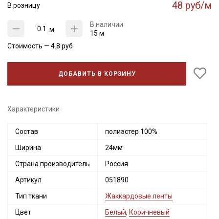
48 руб/м
В розницу
В наличии
м
15 м
Стоимость —
4.8
руб
ДОБАВИТЬ В КОРЗИНУ
Характеристики
Состав
полиэстер 100%
Секретная рассылка от Купава
Ширина
24мм
Мы публикуем здесь дополнительные
Страна производитель
Россия
промокоды и скидки до 30% на узкие
Артикул
051890
категории тканей
Тип ткани
Жаккардовые ленты
Электронная почта
Цвет
Белый
,
Коричневый