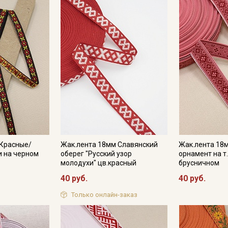
 Красные/
Жак.лента 18мм Славянский
Жак.лента 18
и на черном
оберег "Русский узор
орнамент на т
молодухи" цв.красный
брусничном
40 руб.
40 руб.
Только онлайн-заказ