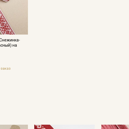
Электронная почта
 Снежинка-
Подписаться
асный) на
Ознакомлен(а) с
Политикой обработки персональных
данных
и даю
Согласие на обработку персональных
данных
-заказ
Даю
Согласие на получение рекламных и
информационных рассылок