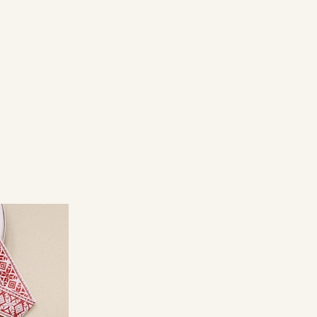
Секретная рассылка от
Купава
Мы публикуем здесь дополнительные
промокоды и скидки до 30% на узкие
категории тканей