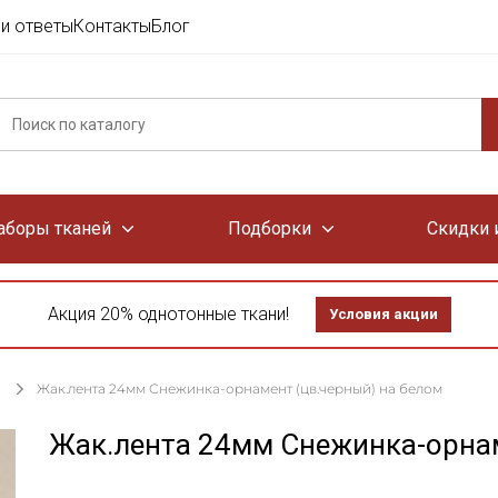
и ответы
Контакты
Блог
аборы тканей
Подборки
Скидки 
Акция 20% однотонные ткани!
Условия акции
Жак.лента 24мм Снежинка-орнамент (цв.черный) на белом
Жак.лента 24мм Снежинка-орнам