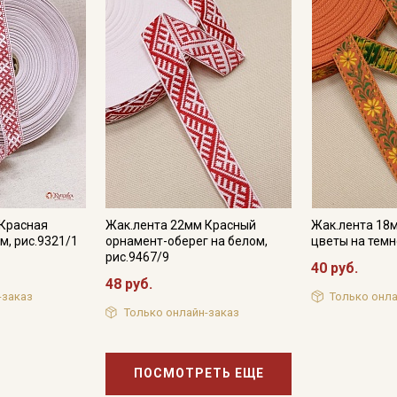
 Красная
Жак.лента 22мм Красный
Жак.лента 18
м, рис.9321/1
орнамент-оберег на белом,
цветы на тем
рис.9467/9
40 руб.
48 руб.
-заказ
Только онла
Только онлайн-заказ
ПОСМОТРЕТЬ ЕЩЕ