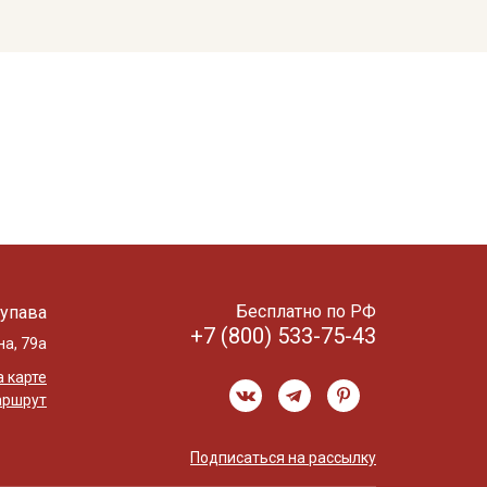
Бесплатно по РФ
упава
+7 (800) 533-75-43
на, 79а
 карте
аршрут
Подписаться на рассылку