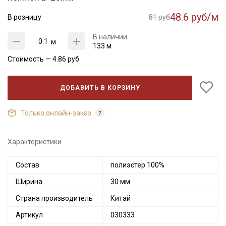
48.6 руб/м
В розницу
81 руб
В наличии
м
133 м
Стоимость —
4.86
руб
ДОБАВИТЬ В КОРЗИНУ
Только онлайн-заказ
Характеристики
Секретная рассылка от Купава
Состав
полиэстер 100%
Ширина
30 мм
Мы публикуем здесь дополнительные
промокоды и скидки до 30% на узкие
Страна производитель
Китай
категории тканей
Артикул
030333