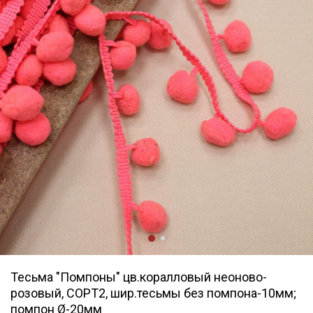
Тесьма "Помпоны" цв.коралловый неоново-
розовый, СОРТ2, шир.тесьмы без помпона-10мм;
помпон Ø-20мм