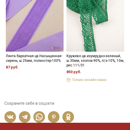
зависимости от настроек вашего монитора.
Лента бархатная цв.Насыщенная
Кружево цв.изумрудно-зеленый,
Л
сирень, ш.25мм, полиэстер-100%
ш.30мм, хлопок-90%, п/э-10%, 10м,
С
рис.111/31
р
87 руб.
850 руб.
9
Только онлайн-заказ
Сохраните себе в соцсети