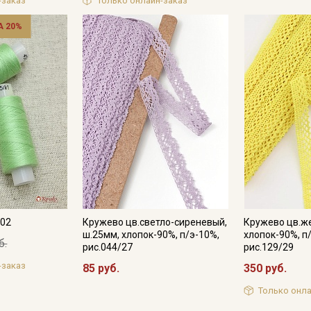
-заказ
Только онлайн-заказ
 20%
902
Кружево цв.светло-сиреневый,
Кружево цв.же
ш.25мм, хлопок-90%, п/э-10%,
хлопок-90%, п
б.
рис.044/27
рис.129/29
-заказ
85 руб.
350 руб.
Только онла