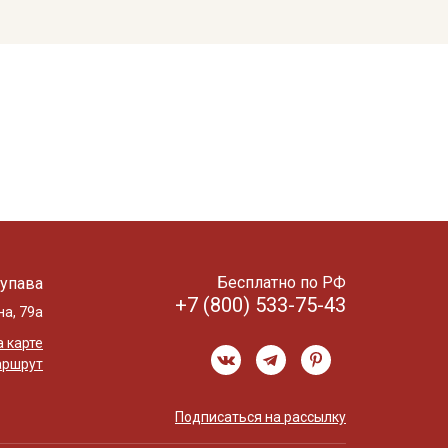
Бесплатно по РФ
упава
+7 (800) 533-75-43
на, 79а
 карте
аршрут
Подписаться на рассылку