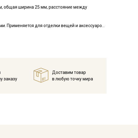
м, общая ширина 25 мм, расстояние между
ми. Применяется для отделки вещей и аксессуаров,
: покрывал, пледов, конвертов на выписку,
льшое распространение тесьма с помпонами
.
рка, без отжима.
 зависимости от настроек вашего монитора.
й
Доставим товар
у заказу
в любую точку мира