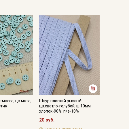
тмасса, цв.мята,
Шнур плоский рыхлый
стия
цв.светло-голубой, ш.10мм,
хлопок-90%, п/э-10%
20 руб.