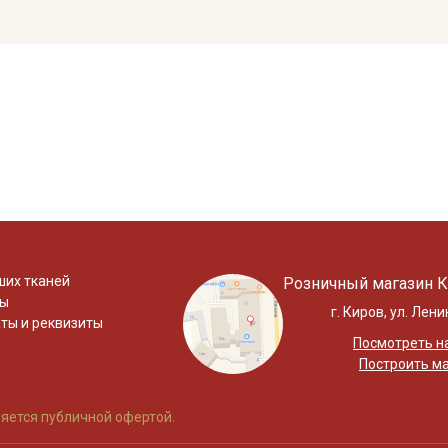
ших тканей
Розничный магазин К
ты
г. Киров, ул. Лени
ты и реквизиты
Посмотреть на
Построить м
яется публичной офертой.