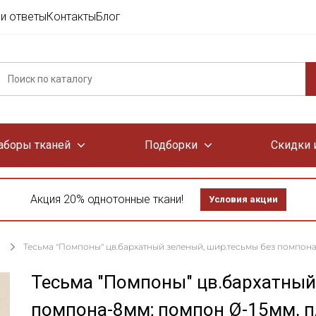
и ответы
Контакты
Блог
аборы тканей
Подборки
Скидки 
Акция 20% однотонные ткани!
Условия акции
Тесьма "Помпоны" цв.бархатный зеленый, шир.тесьмы без помпона
Тесьма "Помпоны" цв.бархатный
помпона-8мм; помпон Ø-15мм, п