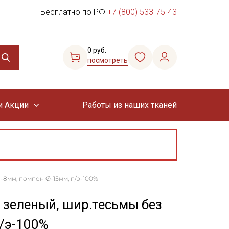
Бесплатно по РФ
+7 (800) 533-75-43
0 руб.
посмотреть
и Акции
Работы из наших тканей
-8мм; помпон Ø-15мм, п/э-100%
 зеленый, шир.тесьмы без
/э-100%