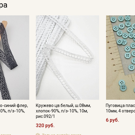
ра
Электронная почта
Подписаться
Ознакомлен(а) с
Политикой обработки персональных
данных
и даю
Согласие на обработку персональных
данных
Даю
Согласие на получение рекламных и
информационных рассылок
о-синий флер,
Кружево цв.белый, ш.08мм,
Пуговица плас
0%, п/э-10%,
хлопок-90%, п/э-10%, 10м,
10мм, 4 отвер
рис.092/1
6 руб.
320 руб.