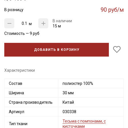
90 руб/м
В розницу
В наличии
м
15 м
Стоимость —
9
руб
ДОБАВИТЬ В КОРЗИНУ
Характеристики
Состав
полиэстер 100%
Секретная рассылка от Купава
Ширина
30 мм
Мы публикуем здесь дополнительные
Страна производитель
Китай
промокоды и скидки до 30% на узкие
Артикул
030338
категории тканей
Тесьма с помпонами, с
Тип ткани
кисточками
Электронная почта