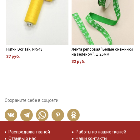
Нитки Dor Tak, №543
Лента репсовая "Белые снежинки
К
на зеленом", ш.25мм
ш
37 руб.
32 руб.
4
Сохраните себе в соцсети
Распродажа тканей
Работы из наших тканей
Отзывы о нас
Наши контакты