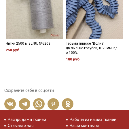
Нитки 2500 м,35ЛЛ, №6203
Тесьма плиссе "Волна"
Ж
цв.пыльно-голубой, ш.20мм, п/
н
250 руб.
э-100%
5
180 руб.
Сохраните себе в соцсети
Распродажа тканей
Работы из наших тканей
Отзывы о нас
Наши контакты