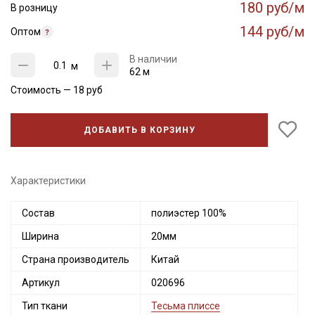
180 руб/м
В розницу
144 руб/м
Оптом
В наличии
м
62 м
Стоимость —
18
руб
ДОБАВИТЬ В КОРЗИНУ
Характеристики
Состав
полиэстер 100%
Секретная рассылка от Купава
Ширина
20мм
Мы публикуем здесь дополнительные
Страна производитель
Китай
промокоды и скидки до 30% на узкие
категории тканей
Артикул
020696
Тип ткани
Тесьма плиссе
Электронная почта