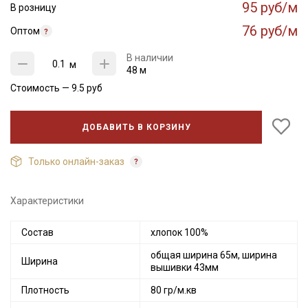
95 руб/м
В розницу
76 руб/м
Оптом
В наличии
м
48 м
Стоимость —
9.5
руб
ДОБАВИТЬ В КОРЗИНУ
Только онлайн-заказ
Характеристики
Состав
хлопок 100%
Секретная рассылка от Купава
общая ширина 65м, ширина
Ширина
Мы публикуем здесь дополнительные
вышивки 43мм
промокоды и скидки до 30% на узкие
Плотность
80 гр/м.кв
категории тканей