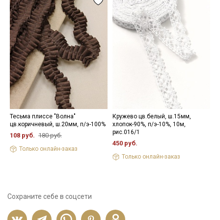
Перед применением кружево следует замочить в воде при
30С – 40С для исключения дальнейшей усадки.
Цветопередача может отличаться от оригинального цвета в
зависимости от настроек вашего монитора.
Тесьма плиссе "Волна"
Кружево цв.белый, ш.15мм,
Т
цв.коричневый, ш.20мм, п/э-100%
хлопок-90%, п/э-10%, 10м,
ш
рис.016/1
108 руб.
180 руб.
1
450 руб.
Только онлайн-заказ
Только онлайн-заказ
Сохраните себе в соцсети