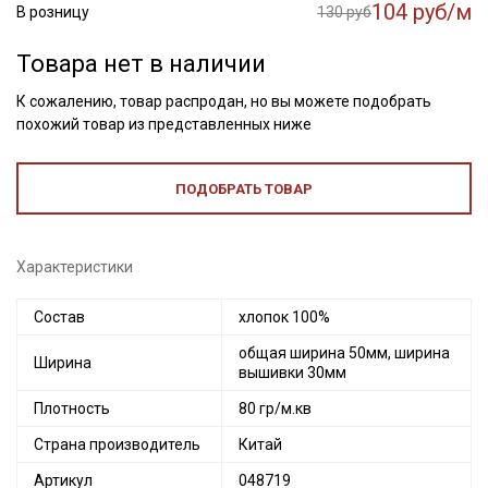
104 руб/м
В розницу
130 руб
Товара нет в наличии
К сожалению, товар распродан, но вы можете подобрать
похожий товар из представленных ниже
ПОДОБРАТЬ ТОВАР
Характеристики
Состав
хлопок 100%
общая ширина 50мм, ширина
Ширина
вышивки 30мм
Секретная рассылка от Купава
Плотность
80 гр/м.кв
Мы публикуем здесь дополнительные
Страна производитель
Китай
промокоды и скидки до 30% на узкие
Артикул
048719