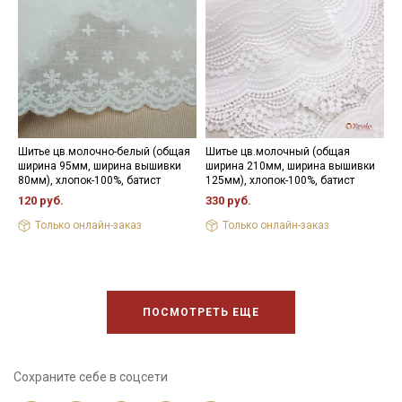
30С – 40С для исключения дальнейшей усадки.
Цветопередача может отличаться от оригинального цвета в
зависимости от настроек вашего монитора.
Шитье цв.молочно-белый (общая
Шитье цв.молочный (общая
Ш
ширина 95мм, ширина вышивки
ширина 210мм, ширина вышивки
ш
80мм), хлопок-100%, батист
125мм), хлопок-100%, батист
2
120 руб.
330 руб.
8
Только онлайн-заказ
Только онлайн-заказ
ПОСМОТРЕТЬ ЕЩЕ
Сохраните себе в соцсети