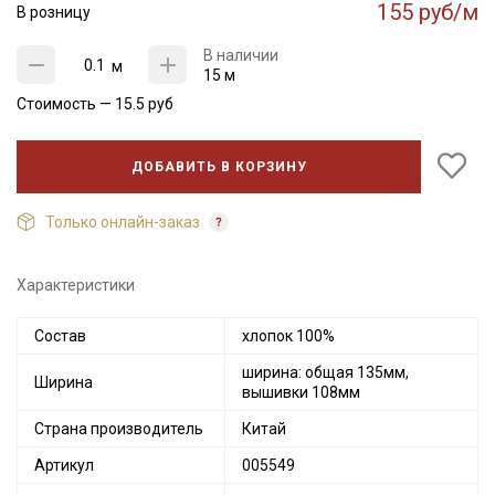
155 руб/м
В розницу
В наличии
м
15 м
Стоимость —
15.5
руб
ДОБАВИТЬ В КОРЗИНУ
Только онлайн-заказ
Характеристики
Состав
хлопок 100%
Секретная рассылка от Купава
ширина: общая 135мм,
Ширина
Мы публикуем здесь дополнительные
вышивки 108мм
промокоды и скидки до 30% на узкие
Страна производитель
Китай
категории тканей
Артикул
005549