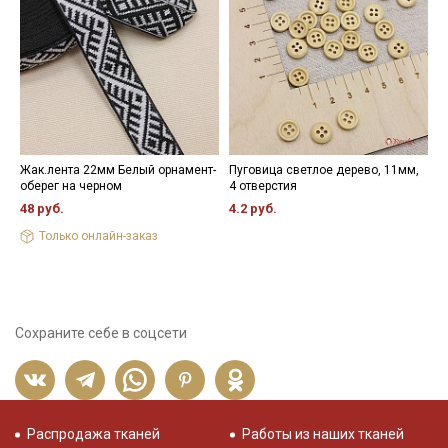
зависимости от настроек вашего монитора.
Жак.лента 22мм Белый орнамент-
Пуговица светлое дерево, 11мм,
К
оберег на черном
4 отверстия
х
48 руб.
4.2 руб.
7
Только онлайн-заказ
Сохраните себе в соцсети
Распродажа тканей
Работы из наших тканей