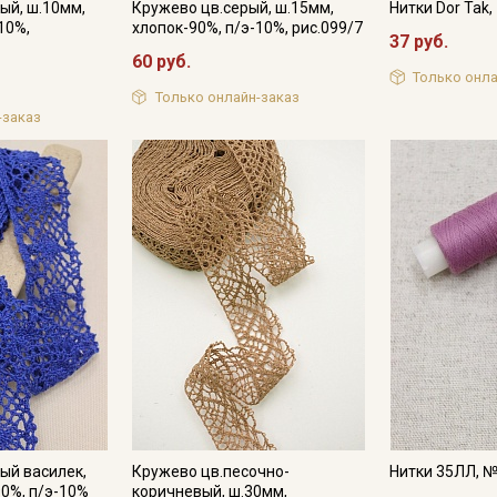
ый, ш.10мм,
Кружево цв.серый, ш.15мм,
Нитки Dor Tak
10%,
хлопок-90%, п/э-10%, рис.099/7
37 руб.
60 руб.
Только онла
Только онлайн-заказ
-заказ
ый василек,
Кружево цв.песочно-
Нитки 35ЛЛ, 
90%, п/э-10%
коричневый, ш.30мм,