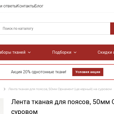
и ответы
Контакты
Блог
аборы тканей
Подборки
Скидки 
Акция 20% однотонные ткани!
Условия акции
Лента тканая для поясов, 50мм Орнамент (цв.черный) на суровом
Лента тканая для поясов, 50мм 
суровом