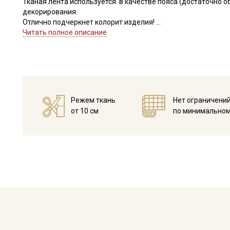
Тканая лента используется в качестве пояса (достаточно о
декорирования.
Отлично подчеркнет колорит изделия!
Цветопередача может отличаться от оригинального цвета 
Читать полное описание
и в зависимости от партии тон может отличаться.
Режем ткань
Нет ограничени
от 10 см
по минимальном