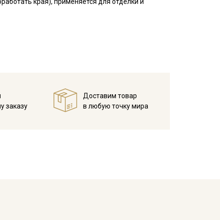
бработать края), применяется для отделки и
ленты в зависимости от настроек вашего монитора
й
Доставим товар
у заказу
в любую точку мира