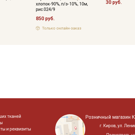
30 руб.
хлопок-90%, п/э-10%, 10м,
рис.024/9
850 руб.
Только онлайн-заказ
ших тканей
Розничный магазин К
ты
г. Киров, ул. Лени
ты и реквизиты
Посмотреть на