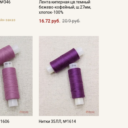
, №346
Лента киперная цв.темный
бежево-кофейный, ш.27мм,
хлопок-100%
йн-заказ
16.72 руб.
20.9 руб.
№1606
Нитки 35ЛЛ, №1614