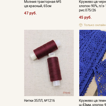
Молния тракторная №5
Кружево цв.черн
цв.красный, 65см
хлопок-90%, п/э-
рис.075/26
47 руб.
45 руб.
Только онлайн
Нитки 35ЛЛ, №1216
Кружево цв.темн
ш.43мм, хлопок-