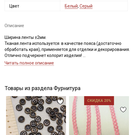
Цвет
Белый
,
Серый
Описание
Подписаться
Ширина ленты ±2мм.
Тканая лента используется в качестве пояса (достаточно
Ознакомлен(а) с
Политикой обработки персональных
обработать края), применяется для отделки и декорирования.
данных
и даю
Согласие на обработку персональных
данных
Отлично подчеркнет колорит изделия!
Цветопередача может отличаться от оригинального цвета в
Читать полное описание
Даю
Согласие на получение рекламных и
зависимости от настроек вашего монитора и в зависимости от
информационных рассылок
партии тон ленты может отличаться.
Товары из раздела Фурнитура
СКИДКА 20%