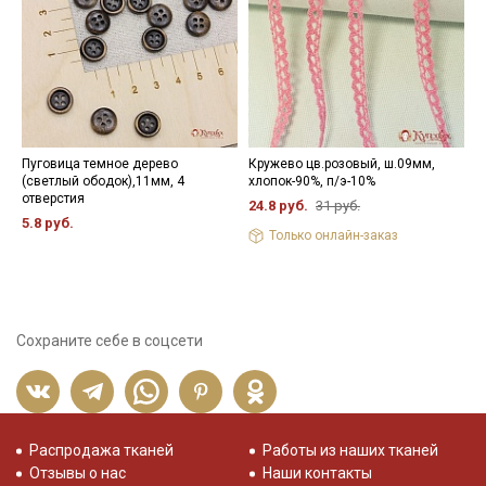
Пуговица темное дерево
Кружево цв.розовый, ш.09мм,
П
(светлый ободок),11мм, 4
хлопок-90%, п/э-10%
ц
отверстия
24.8 руб.
31 руб.
1
5.8 руб.
Только онлайн-заказ
Сохраните себе в соцсети
Распродажа тканей
Работы из наших тканей
Отзывы о нас
Наши контакты