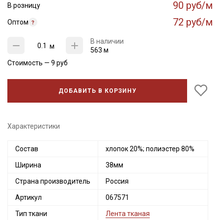
90 руб/м
В розницу
72 руб/м
Оптом
В наличии
м
563 м
Стоимость —
9
руб
ДОБАВИТЬ В КОРЗИНУ
Характеристики
Состав
хлопок 20%; полиэстер 80%
Секретная рассылка от Купава
Ширина
38мм
Мы публикуем здесь дополнительные
Страна производитель
Россия
промокоды и скидки до 30% на узкие
категории тканей
Артикул
067571
Тип ткани
Лента тканая
Электронная почта