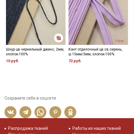
Шнур цв.чернильный джинс, 2мм,
Кант отделочный цв.св.сирень,
Ж
хлопок-100%
ш.15мм/3мм, хлопок-100%
ч
10 руб.
72 руб.
5
Сохраните себе в соцсети
Распродажа тканей
Работы из наших тканей