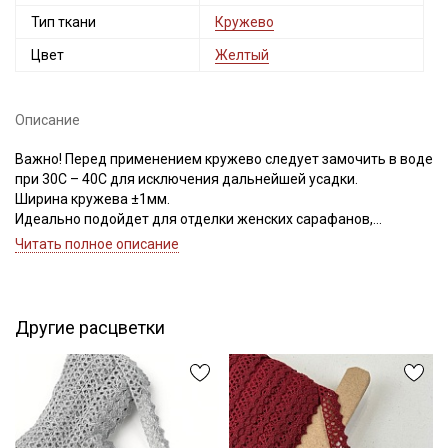
Тип ткани
Кружево
Цвет
Желтый
Описание
Важно! Перед применением кружево следует замочить в воде
при 30С – 40С для исключения дальнейшей усадки.
Ширина кружева ±1мм.
Идеально подойдет для отделки женских сарафанов,
платьев, юбок, рукавов.
Читать полное описание
В интерьере можно использовать для украшения скатертей,
занавесок, подушек, пледов. Подойдет для оформления
творческих работ в различных техниках.
Другие расцветки
Цветопередача может отличаться от оригинального цвета в
зависимости от настроек вашего монитора и в зависимости от
партии тон кружева может отличаться.