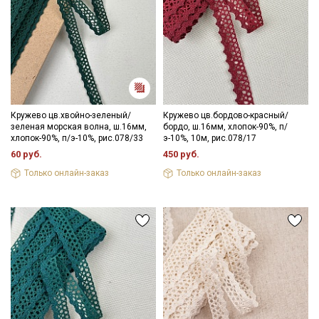
Секретная рассылка от Купава
Мы публикуем здесь дополнительные
промокоды и скидки до 30% на узкие
Кружево цв.хвойно-зеленый/
Кружево цв.бордово-красный/
категории тканей
зеленая морская волна, ш.16мм,
бордо, ш.16мм, хлопок-90%, п/
хлопок-90%, п/э-10%, рис.078/33
э-10%, 10м, рис.078/17
60 руб.
450 руб.
Электронная почта
Только онлайн-заказ
Только онлайн-заказ
Подписаться
Ознакомлен(а) с
Политикой обработки персональных
данных
и даю
Согласие на обработку персональных
данных
Даю
Согласие на получение рекламных и