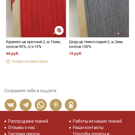
Кружево цв.красный-2, ш.16мм,
Шнур цв.темно-серый-2, ш.2мм,
К
хлопок-90%, п/э-10%
хлопок-100%
х
60 руб.
10 руб.
4
Только онлайн-заказ
Сохраните себе в соцсети
Распродажа тканей
Работы из наших тканей
Отзывы о нас
Наши контакты
Система скидок
Способы оплаты и