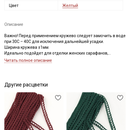
Цвет
Желтый
Описание
Важно! Перед применением кружево следует замочить в воде
при 30С – 40С для исключения дальнейшей усадки.
Ширина кружева ±1мм.
Идеально подойдет для отделки женских сарафанов,
платьев, юбок, рукавов.
Читать полное описание
В интерьере можно использовать для украшения скатертей,
занавесок, подушек, пледов. Подойдет для оформления
творческих работ в различных техниках.
Другие расцветки
Цветопередача может отличаться от оригинального цвета в
зависимости от настроек вашего монитора и в зависимости от
партии тон кружева может отличаться.