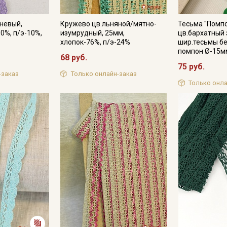
невый,
Кружево цв.льняной/мятно-
Тесьма "Помп
0%, п/э-10%,
изумрудный, 25мм,
цв.бархатный 
хлопок-76%, п/э-24%
шир.тесьмы б
помпон Ø-15м
68 руб.
75 руб.
-заказ
Только онлайн-заказ
Только онла