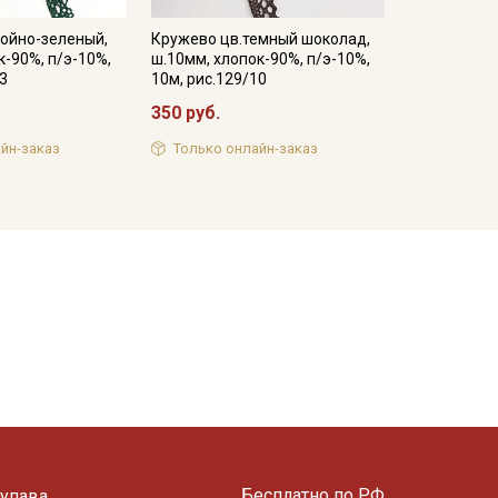
войно-зеленый,
Кружево цв.темный шоколад,
к-90%, п/э-10%,
ш.10мм, хлопок-90%, п/э-10%,
33
10м, рис.129/10
350 руб.
йн-заказ
Только онлайн-заказ
Бесплатно по РФ
упава