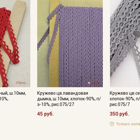
Мы публикуем здесь дополнительные
промокоды и скидки до 30% на узкие
категории тканей
Электронная почта
Подписаться
Ознакомлен(а) с
Политикой обработки персональных
данных
и даю
Согласие на обработку персональных
ный, ш.10мм,
Кружево цв.лавандовая
Кружево цв.се
данных
10%,
дымка, ш.10мм, хлопок-90%, п/
хлопок-90%, п
э-10%, рис.075/27
рис.075/7
Даю
Согласие на получение рекламных и
информационных рассылок
45 руб.
350 руб.
Только онла