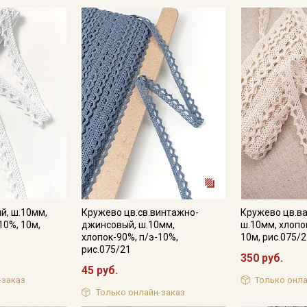
й, ш.10мм,
Кружево цв.св.винтажно-
Кружево цв.в
10%, 10м,
джинсовый, ш.10мм,
ш.10мм, хлопо
хлопок-90%, п/э-10%,
10м, рис.075/2
рис.075/21
350 руб.
Секретная рассылка от
45 руб.
-заказ
Только онла
Купава
Только онлайн-заказ