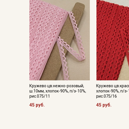
Кружево цв.нежно-розовый,
Кружево цв.крас
ш.10мм, хлопок-90%, п/э-10%,
хлопок-90%, п/э-
рис.075/11
рис.075/16
45 руб.
45 руб.