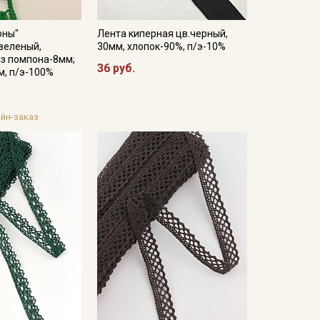
оны"
Лента киперная цв.черный,
зеленый,
30мм, хлопок-90%, п/э-10%
ез помпона-8мм;
36 руб.
м, п/э-100%
йн-заказ