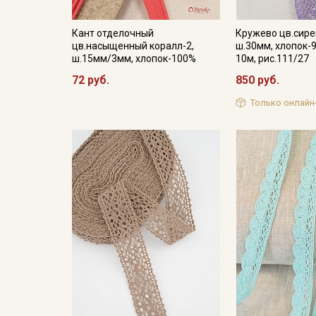
Кант отделочный
Кружево цв.сире
цв.насыщенный коралл-2,
ш.30мм, хлопок-9
ш.15мм/3мм, хлопок-100%
10м, рис.111/27
72 руб.
850 руб.
Только онлайн