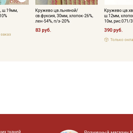
, ш.19мм,
Кружево цв.льняной/
Кружево цв.х
-10%
св.фуксия, 30мм, хлопок-26%,
ш.12мм, хлопо
лен-54%, п/э-20%
10м, рис.071/
83 руб.
390 руб.
-заказ
Только онла
ших тканей
Розничный магазин К