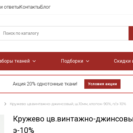
и ответы
Контакты
Блог
аборы тканей
Подборки
Скидки 
Акция 20% однотонные ткани!
Условия акции
Кружево цв.винтажно-джинсовый, ш.10мм, хлопок-90%, п/э-10%
Кружево цв.винтажно-джинсовый
э-10%