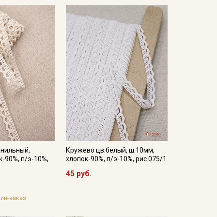
анильный,
Кружево цв.белый, ш.10мм,
к-90%, п/э-10%,
хлопок-90%, п/э-10%, рис.075/1
45 руб.
йн-заказ