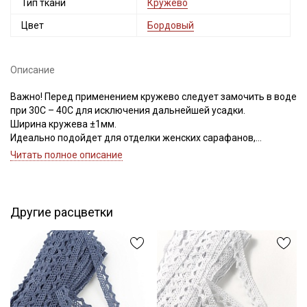
Тип ткани
Кружево
Цвет
Бордовый
Описание
Важно! Перед применением кружево следует замочить в воде
при 30С – 40С для исключения дальнейшей усадки.
Ширина кружева ±1мм.
Идеально подойдет для отделки женских сарафанов,
платьев, юбок, рукавов.
Читать полное описание
В интерьере можно использовать для украшения скатертей,
занавесок, подушек, пледов. Подойдет для оформления
творческих работ в различных техниках.
Другие расцветки
Цветопередача может отличаться от оригинального цвета в
зависимости от настроек вашего монитора.