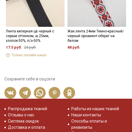
Лента киперная цв.черный с
Жак.лента 24мм Темно-красный/
К
серым оттенком, ш.25мм,
черный орнамент-оберег на
х
хлопок-50%, п/э-50%
белом
5
17.5 руб.
25 руб.
48 руб.
Только онлайн-заказ
Сохраните себе в соцсети
Распродажа тканей
Работы из наших тканей
Отзывы о нас
Наши контакты
Система скидок
Способы оплаты и
Доставка и оплата
реквизиты