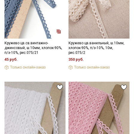
Секретная рассылка от Купава
Мы публикуем здесь дополнительные
промокоды и скидки до 30% на узкие
Кружево цв.св.винтажно-
Кружево цв.ванильный, ш.10мм,
категории тканей
джинсовый, ш.10мм, хлопок-90%,
хлопок-90%, п/э-10%, 10м,
п/э-10%, рис.075/21
рис.075/2
Электронная почта
45 руб.
350 руб.
Только онлайн-заказ
Только онлайн-заказ
Подписаться
Ознакомлен(а) с
Политикой обработки персональных
данных
и даю
Согласие на обработку персональных
данных
Даю
Согласие на получение рекламных и
информационных рассылок