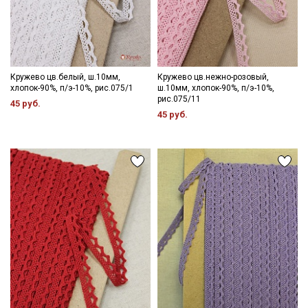
Кружево цв.белый, ш.10мм,
Кружево цв.нежно-розовый,
хлопок-90%, п/э-10%, рис.075/1
ш.10мм, хлопок-90%, п/э-10%,
рис.075/11
45 руб.
45 руб.