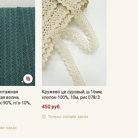
интажная
Кружево цв.суровый, ш.16мм,
ая волна,
хлопок-100%, 10м, рис.078/3
к-90%, п/э-10%,
450 руб.
Только онлайн-заказ
йн-заказ