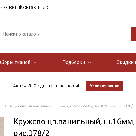
и ответы
Контакты
Блог
аборы тканей
Подборки
Скидки 
Акция 20% однотонные ткани!
Условия акции
Кружево цв.ванильный, ш.16мм, хлопок-90%, п/э-10%, 10м, рис.078/2
Кружево цв.ванильный, ш.16мм, 
рис.078/2