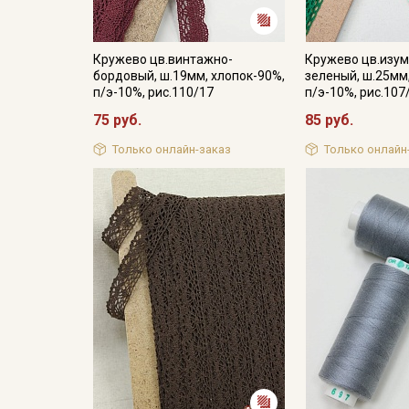
Кружево цв.винтажно-
Кружево цв.изум
бордовый, ш.19мм, хлопок-90%,
зеленый, ш.25мм
п/э-10%, рис.110/17
п/э-10%, рис.107
75 руб.
85 руб.
Только онлайн-заказ
Только онлайн