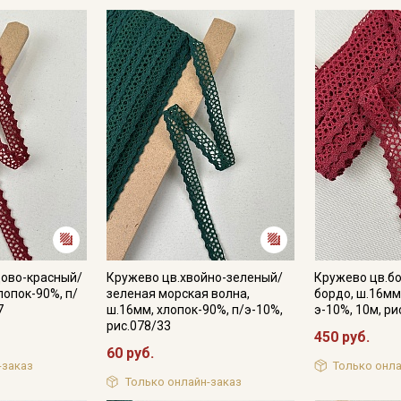
дово-красный/
Кружево цв.хвойно-зеленый/
Кружево цв.б
лопок-90%, п/
зеленая морская волна,
бордо, ш.16мм
7
ш.16мм, хлопок-90%, п/э-10%,
э-10%, 10м, ри
рис.078/33
Секретная рассылка от
450 руб.
60 руб.
-заказ
Только онла
Купава
Только онлайн-заказ