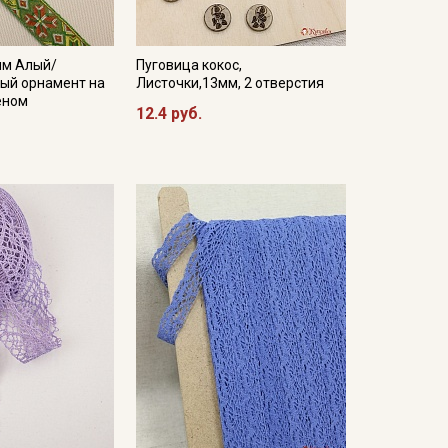
мм Алый/
Пуговица кокос,
ый орнамент на
Листочки,13мм, 2 отверстия
еном
12.4 руб.