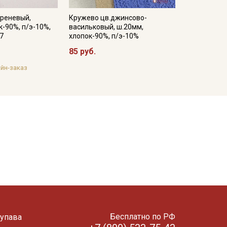
иреневый,
Кружево цв.джинсово-
к-90%, п/э-10%,
васильковый, ш.20мм,
27
хлопок-90%, п/э-10%
85 руб.
йн-заказ
Бесплатно по РФ
упава