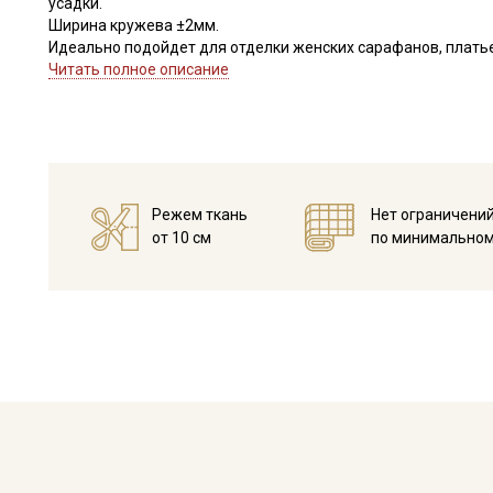
усадки.
Ширина кружева ±2мм.
Идеально подойдет для отделки женских сарафанов, платьев
В интерьере можно использовать для украшения скатертей, 
Читать полное описание
оформления творческих работ в различных техниках.
Цветопередача может отличаться от оригинального цвета в
Режем ткань
Нет ограничени
от 10 см
по минимальном