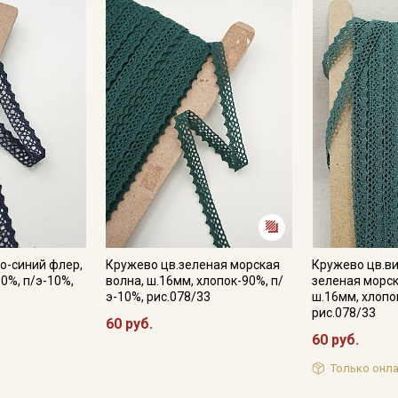
Мы публикуем здесь дополнительные
промокоды и скидки до 30% на узкие
категории тканей
Электронная почта
Подписаться
Ознакомлен(а) с
Политикой обработки персональных
данных
и даю
Согласие на обработку персональных
о-синий флер,
Кружево цв.зеленая морская
Кружево цв.в
данных
0%, п/э-10%,
волна, ш.16мм, хлопок-90%, п/
зеленая морск
э-10%, рис.078/33
ш.16мм, хлопо
Даю
Согласие на получение рекламных и
информационных рассылок
рис.078/33
60 руб.
60 руб.
Только онла