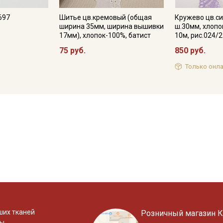
697
Шитье цв.кремовый (общая
Кружево цв.с
ширина 35мм, ширина вышивки
ш.30мм, хлопо
17мм), хлопок-100%, батист
10м, рис.024/
75 руб.
850 руб.
Только онла
ших тканей
Розничный магазин К
ты