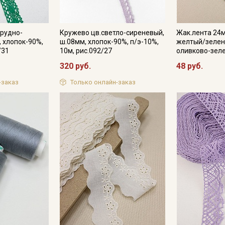
рудно-
Кружево цв.светло-сиреневый,
Жак.лента 24
, хлопок-90%,
ш.08мм, хлопок-90%, п/э-10%,
желтый/зелен
/31
10м, рис.092/27
оливково-зел
320 руб.
48 руб.
-заказ
Только онлайн-заказ