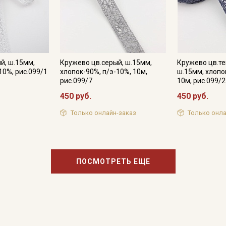
промокоды и скидки до 30% на узкие
категории тканей
Электронная почта
й, ш.15мм,
Кружево цв.серый, ш.15мм,
Кружево цв.те
10%, рис.099/1
хлопок-90%, п/э-10%, 10м,
ш.15мм, хлопо
рис.099/7
10м, рис.099/
Подписаться
450 руб.
450 руб.
Только онлайн-заказ
Только онла
Ознакомлен(а) с
Политикой обработки персональных
данных
и даю
Согласие на обработку персональных
данных
Даю
Согласие на получение рекламных и
информационных рассылок
ПОСМОТРЕТЬ ЕЩЕ