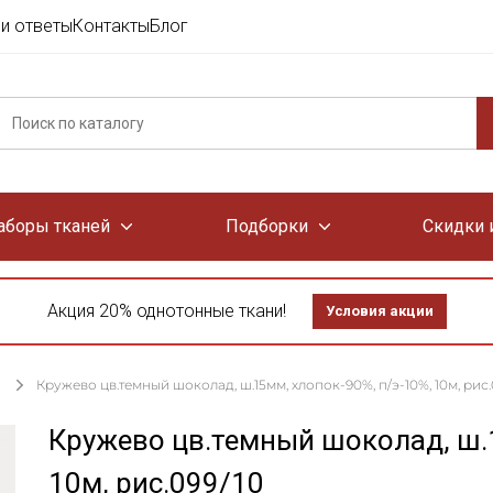
и ответы
Контакты
Блог
аборы тканей
Подборки
Скидки 
Акция 20% однотонные ткани!
Условия акции
Кружево цв.темный шоколад, ш.15мм, хлопок-90%, п/э-10%, 10м, рис.
Кружево цв.темный шоколад, ш.1
10м, рис.099/10