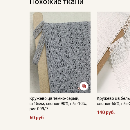
Похожие ткани
Кружево цв.темно-серый,
Кружево цв.белы
ш.15мм, хлопок-90%, п/э-10%,
хлопок-65%, п/э
рис.099/7
140 руб.
60 руб.