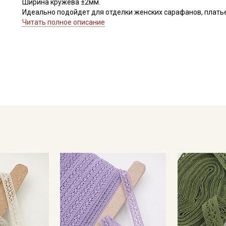
Ширина кружева ±2мм.
Идеально подойдет для отделки женских сарафанов, платьев
В интерьере можно использовать для украшения скатертей, 
Читать полное описание
оформления творческих работ в различных техниках.
Цветопередача может отличаться от оригинального цвета в