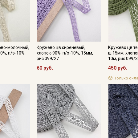
ево-молочный,
Кружево цв.сиреневый,
Кружево цв.те
0%, п/э-10%,
хлопок-90%, п/э-10%, 15мм,
ш.15мм, хлопо
рис.099/27
10м, рис.099/
60 руб.
450 руб.
Только онла
Секретная рассылка от
Купава
Мы публикуем здесь дополнительные