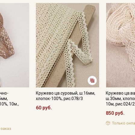
чно-
Кружево цв.суровый, ш.16мм,
Кружево цв.в
5мм,
хлопок-100%, рис.078/3
ш.30мм, хлопо
10%, 10м.,
10м, рис.024/2
60 руб.
850 руб.
Только онла
-заказ