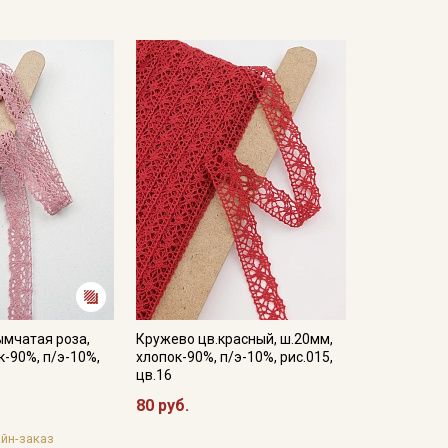
ымчатая роза,
Кружево цв.красный, ш.20мм,
к-90%, п/э-10%,
хлопок-90%, п/э-10%, рис.015,
цв.16
80 руб.
йн-заказ