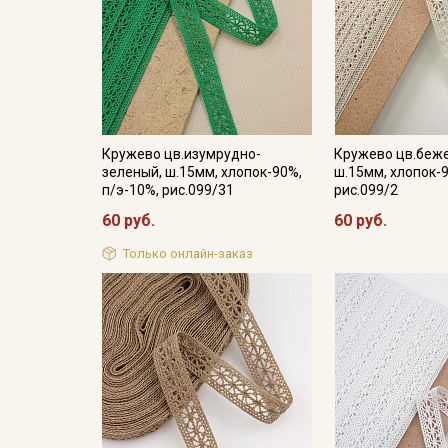
Кружево цв.изумрудно-
Кружево цв.беж
зеленый, ш.15мм, хлопок-90%,
ш.15мм, хлопок-9
п/э-10%, рис.099/31
рис.099/2
60 руб.
60 руб.
Только онлайн-заказ