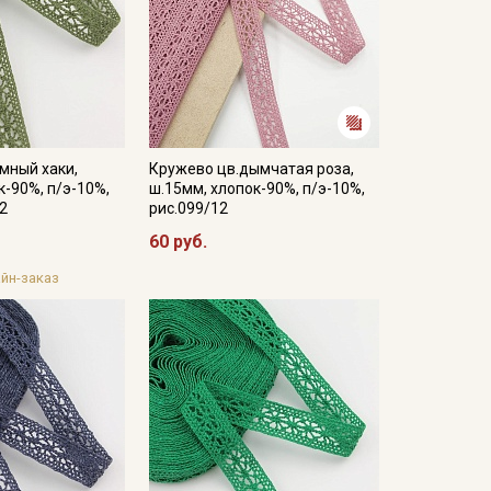
мный хаки,
Кружево цв.дымчатая роза,
к-90%, п/э-10%,
ш.15мм, хлопок-90%, п/э-10%,
32
рис.099/12
60 руб.
йн-заказ