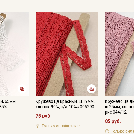
й, 65мм,
Кружево цв.красный, ш.19мм,
Кружево цв.д
-35%
хлопок-90%, п/э-10%#005290
ш.25мм, хлопо
рис.044/12
75 руб.
85 руб.
Только онлайн-заказ
Только онла