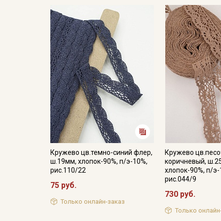
Кружево цв.темно-синий флер,
Кружево цв.песо
ш.19мм, хлопок-90%, п/э-10%,
коричневый, ш.2
рис.110/22
хлопок-90%, п/э-
рис.044/9
75 руб.
730 руб.
Только онлайн-заказ
Только онлайн