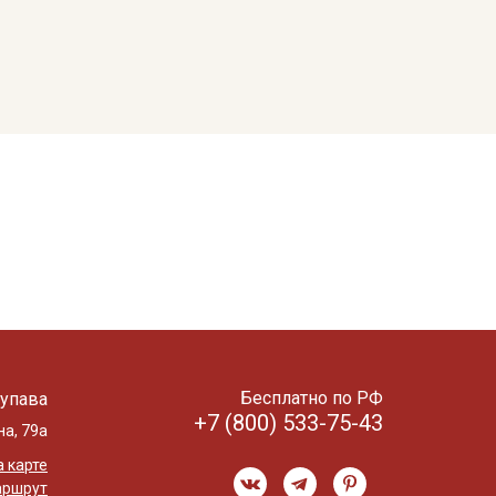
Бесплатно по РФ
упава
+7 (800) 533-75-43
на, 79а
 карте
аршрут