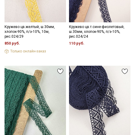
Кружево цв.желтый, ш.30мм,
Кружево цв.т.сине-фиолетовый,
хлопок-90%, п/э-10%, 10м,
ш.30мм, хлопок-90%, п/э-10%,
рис.024/29
рис.024/24
850 руб.
110 руб.
Только онлайн-заказ
Секретная рассылка от Купава
Мы публикуем здесь дополнительные
промокоды и скидки до 30% на узкие
категории тканей
Электронная почта