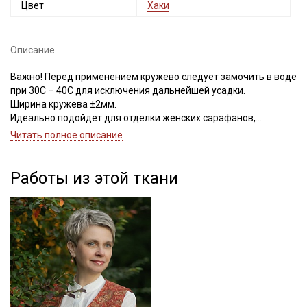
Цвет
Хаки
Описание
Важно! Перед применением кружево следует замочить в воде
при 30С – 40С для исключения дальнейшей усадки.
Ширина кружева ±2мм.
Идеально подойдет для отделки женских сарафанов,
платьев, юбок, рукавов.
Читать полное описание
В интерьере можно использовать для украшения скатертей,
занавесок, подушек, пледов. Подойдет для оформления
творческих работ в различных техниках.
Работы из этой ткани
Цветопередача может отличаться от оригинального цвета в
зависимости от настроек вашего монитора и в зависимости от
партии тон кружева может отличаться.