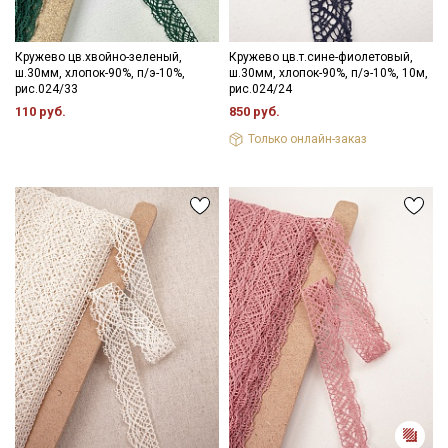
Кружево цв.хвойно-зеленый,
Кружево цв.т.сине-фиолетовый,
ш.30мм, хлопок-90%, п/э-10%,
ш.30мм, хлопок-90%, п/э-10%, 10м,
рис.024/33
рис.024/24
Подписаться
110 руб.
850 руб.
Только онлайн-заказ
Ознакомлен(а) с
Политикой обработки персональных
данных
и даю
Согласие на обработку персональных
данных
Даю
Согласие на получение рекламных и
информационных рассылок