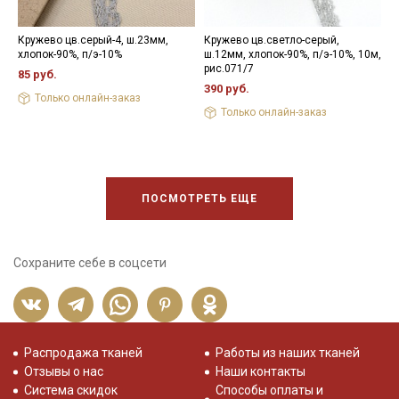
Кружево цв.серый-4, ш.23мм,
Кружево цв.светло-серый,
К
хлопок-90%, п/э-10%
ш.12мм, хлопок-90%, п/э-10%, 10м,
ш
рис.071/7
р
85 руб.
390 руб.
7
Только онлайн-заказ
Только онлайн-заказ
ПОСМОТРЕТЬ ЕЩЕ
Сохраните себе в соцсети
Распродажа тканей
Работы из наших тканей
Отзывы о нас
Наши контакты
Система скидок
Способы оплаты и