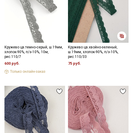
Кружево цв.темно-серый, ш.19мм,
Кружево цв.хвойно-зеленый,
хлопок-90%, п/э-10%, 10м,
ш.19мм, хлопок-90%, п/э-10%,
рис.110/7
рис.110/33
600 руб.
75 руб.
Только онлайн-заказ