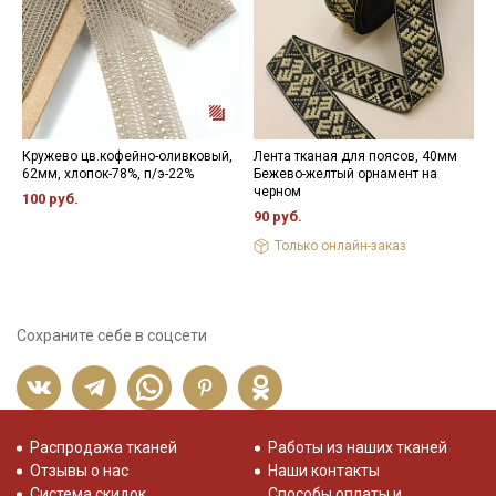
Кружево цв.кофейно-оливковый,
Лента тканая для поясов, 40мм
Н
62мм, хлопок-78%, п/э-22%
Бежево-желтый орнамент на
3
черном
100 руб.
90 руб.
Только онлайн-заказ
Сохраните себе в соцсети
Распродажа тканей
Работы из наших тканей
Отзывы о нас
Наши контакты
Система скидок
Способы оплаты и