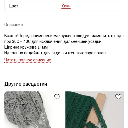
Цвет
Хаки
Описание
Важно! Перед применением кружево следует замочить в воде
при 30С – 40С для исключения дальнейшей усадки.
Ширина кружева ±1мм.
Идеально подойдет для отделки женских сарафанов,
платьев, юбок, рукавов.
Читать полное описание
В интерьере можно использовать для украшения скатертей,
занавесок, подушек, пледов. Подойдет для оформления
творческих работ в различных техниках.
Цветопередача может отличаться от оригинального цвета в
Другие расцветки
зависимости от настроек вашего монитора.