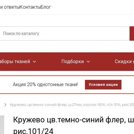
и ответы
Контакты
Блог
аборы тканей
Подборки
Скидки 
Акция 20% однотонные ткани!
Условия акции
Кружево цв.темно-синий флер, ш.27мм, хлопок-90%, п/э-10%, рис.10
Кружево цв.темно-синий флер, ш
рис.101/24