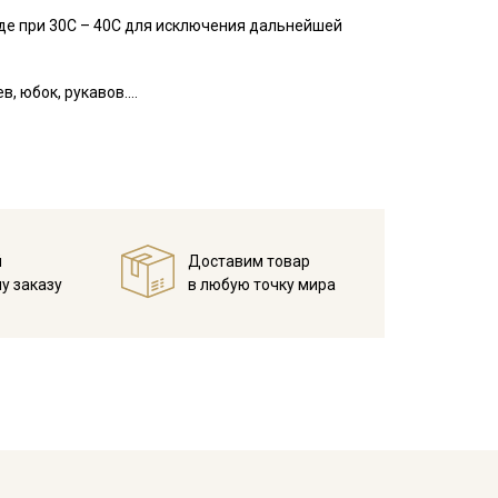
де при 30С – 40С для исключения дальнейшей
, юбок, рукавов.
занавесок, подушек, пледов. Подойдет для
 зависимости от настроек вашего монитора.
й
Доставим товар
у заказу
в любую точку мира