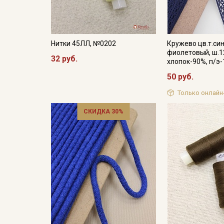
Нитки 45ЛЛ, №0202
Кружево цв.т.си
фиолетовый, ш.1
32 руб.
хлопок-90%, п/э
50 руб.
Только онлайн
СКИДКА 30%