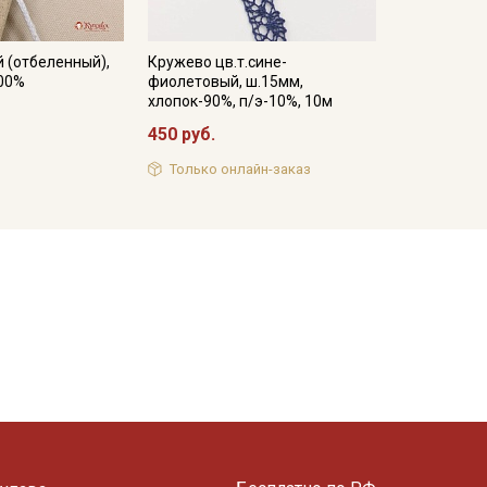
 (отбеленный),
Кружево цв.т.сине-
100%
фиолетовый, ш.15мм,
хлопок-90%, п/э-10%, 10м
450 руб.
Только онлайн-заказ