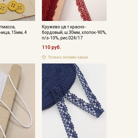
тмасса,
Кружево цв.т.красно-
чица, 15мм, 4
бордовый, ш.30мм, хлопок-90%,
п/э-10%, рис.024/17
110 руб.
Только онлайн-заказ