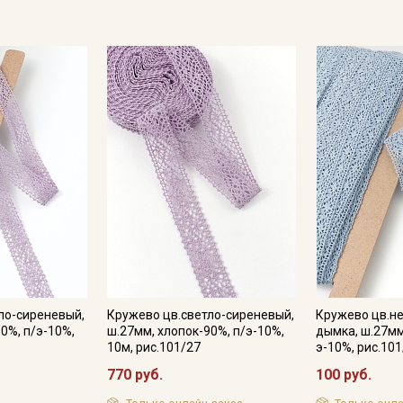
ло-сиреневый,
Кружево цв.светло-сиреневый,
Кружево цв.н
0%, п/э-10%,
ш.27мм, хлопок-90%, п/э-10%,
дымка, ш.27мм
Секретная рассылка от
10м, рис.101/27
э-10%, рис.10
770 руб.
100 руб.
Купава