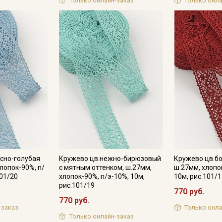
Только онлайн-заказ
Только онла
Мы публикуем здесь дополнительные
промокоды и скидки до 30% на узкие
категории тканей
Электронная почта
Подписаться
Ознакомлен(а) с
Политикой обработки персональных
данных
и даю
Согласие на обработку персональных
данных
сно-голубая
Кружево цв.нежно-бирюзовый
Кружево цв.б
лопок-90%, п/
с мятным оттенком, ш.27мм,
ш.27мм, хлопо
Даю
Согласие на получение рекламных и
101/20
хлопок-90%, п/э-10%, 10м,
10м, рис.101/
информационных рассылок
рис.101/19
770 руб.
770 руб.
-заказ
Только онла
Только онлайн-заказ