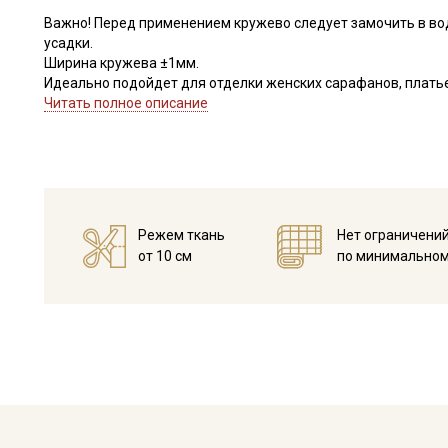
Важно! Перед применением кружево следует замочить в во
усадки.
Ширина кружева ±1мм.
Идеально подойдет для отделки женских сарафанов, платьев
В интерьере можно использовать для украшения скатертей, 
Читать полное описание
оформления творческих работ в различных техниках,
Цветопередача может отличаться от оригинального цвета в
Режем ткань
Нет ограничени
от 10 см
по минимальном