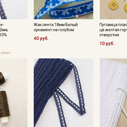
не-
Жак.лента 18мм Белый
Пуговица плас
2мм,
орнамент на голубом
цв.желтая гор
-10%
отверстия
40 руб.
10 руб.
-заказ