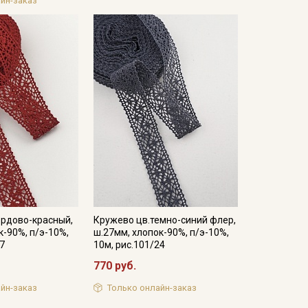
йн-заказ
ордово-красный,
Кружево цв.темно-синий флер,
к-90%, п/э-10%,
ш.27мм, хлопок-90%, п/э-10%,
17
10м, рис.101/24
770 руб.
йн-заказ
Только онлайн-заказ