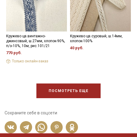
Кружево цв.винтажно-
Кружево цв.суровый, ш.14мм,
К
джинсовый, ш.27мм, хлопок-90%,
хлопок-100%
ш
п/э-10%, 10м, рис.101/21
р
40 руб.
770 руб.
5
Только онлайн-заказ
ПОСМОТРЕТЬ ЕЩЕ
Сохраните себе в соцсети