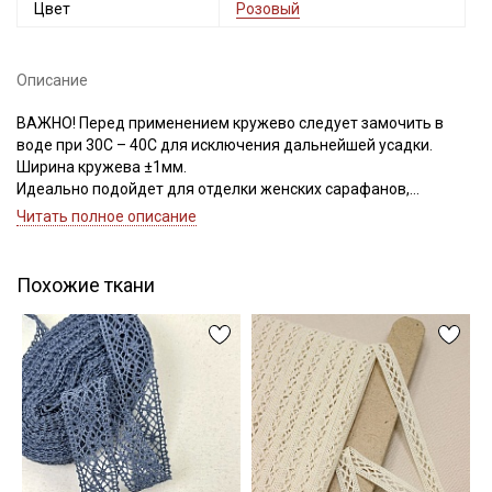
Цвет
Розовый
Электронная почта
Описание
ВАЖНО! Перед применением кружево следует замочить в
Подписаться
воде при 30С – 40С для исключения дальнейшей усадки.
Ширина кружева ±1мм.
Идеально подойдет для отделки женских сарафанов,
Ознакомлен(а) с
Политикой обработки персональных
платьев, юбок, рукавов.
данных
и даю
Согласие на обработку персональных
Читать полное описание
данных
В интерьере можно использовать для украшения скатертей,
занавесок, подушек, пледов. Подойдет для оформления
Даю
Согласие на получение рекламных и
творческих работ в различных техниках,
Похожие ткани
информационных рассылок
Цветопередача может отличаться от оригинального цвета в
зависимости от настроек вашего монитора.