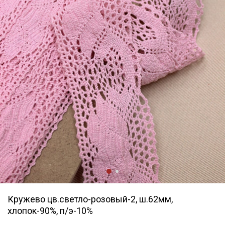
Кружево цв.светло-розовый-2, ш.62мм,
хлопок-90%, п/э-10%