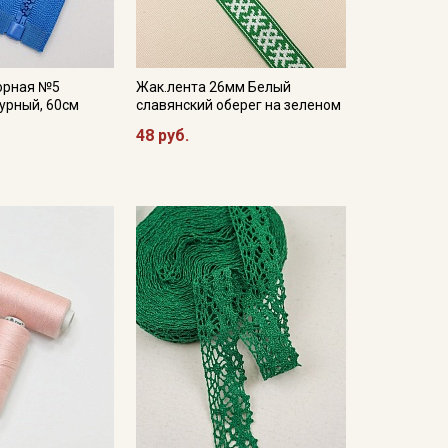
орная №5
Жак.лента 26мм Белый
урный, 60см
славянский оберег на зеленом
48 руб.