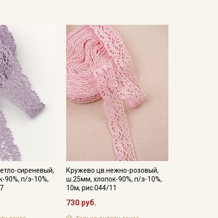
етло-сиреневый,
Кружево цв.нежно-розовый,
к-90%, п/э-10%,
ш.25мм, хлопок-90%, п/э-10%,
27
10м, рис.044/11
730 руб.