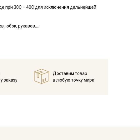
де при 30С – 40С для исключения дальнейшей
, юбок, рукавов.
занавесок, подушек, пледов. Подойдет для
 зависимости от настроек вашего монитора.
й
Доставим товар
у заказу
в любую точку мира