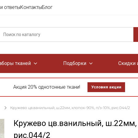
и ответы
Контакты
Блог
аборы тканей
Подборки
Скидки 
Акция 20% однотонные ткани!
Условия акции
Кружево цв.ванильный, ш.22мм, хлопок-90%, п/э-10%, рис.044/2
Кружево цв.ванильный, ш.22мм, 
рис.044/2