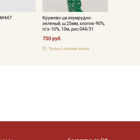
, №447
Кружево цв.изумрудно-
зеленый, ш.25мм, хлопок-90%,
п/э-10%, 10м, рис.044/31
730 руб.
Только онлайн-заказ