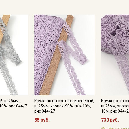
й, ш.25мм,
Кружево цв.светло-сиреневый,
Кружево цв.св
10%, рис.044/7
ш.25мм, хлопок-90%, п/э-10%,
ш.25мм, хлопо
Секретная рассылка от
рис.044/27
10м, рис.044/
85 руб.
730 руб.
Купава