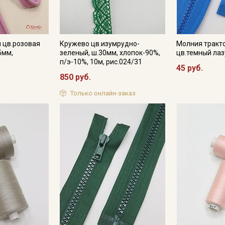
 цв.розовая
Кружево цв.изумрудно-
Молния тракт
5мм,
зеленый, ш.30мм, хлопок-90%,
цв.темный лаз
п/э-10%, 10м, рис.024/31
45 руб.
850 руб.
Только онлайн-заказ