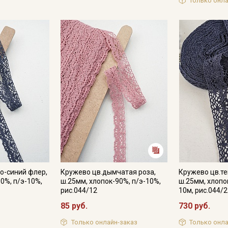
Только онла
Мы публикуем здесь дополнительные
промокоды и скидки до 30% на узкие
категории тканей
Электронная почта
Подписаться
Ознакомлен(а) с
Политикой обработки персональных
данных
и даю
Согласие на обработку персональных
данных
о-синий флер,
Кружево цв.дымчатая роза,
Кружево цв.те
Даю
Согласие на получение рекламных и
0%, п/э-10%,
ш.25мм, хлопок-90%, п/э-10%,
ш.25мм, хлопо
информационных рассылок
рис.044/12
10м, рис.044/
85 руб.
730 руб.
Только онлайн-заказ
Только онла