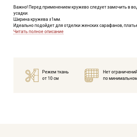
Важно! Перед применением кружево следует замочить в во
усадки.
Ширина кружева ±1мм.
Идеально подойдет для отделки женских сарафанов, платьев
В интерьере можно использовать для украшения скатертей, 
Читать полное описание
оформления творческих работ в различных техниках,
Цветопередача может отличаться от оригинального цвета в
Режем ткань
Нет ограничени
от 10 см
по минимальном